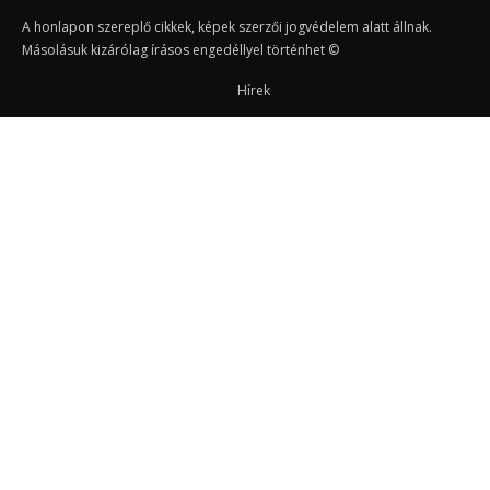
A honlapon szereplő cikkek, képek szerzői jogvédelem alatt állnak.
Másolásuk kizárólag írásos engedéllyel történhet ©
Hírek