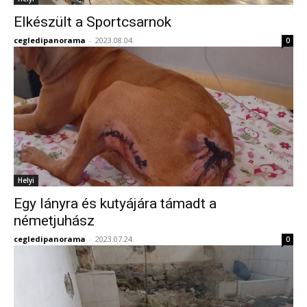
Elkészült a Sportcsarnok
cegledipanorama
-
2023.08.04.
0
Helyi
Egy lányra és kutyájára támadt a
németjuhász
cegledipanorama
-
2023.07.24.
0