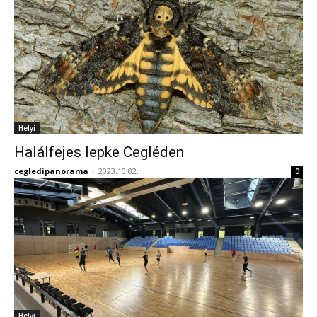
Helyi
Halálfejes lepke Cegléden
cegledipanorama
-
2023.10.02.
0
Helyi