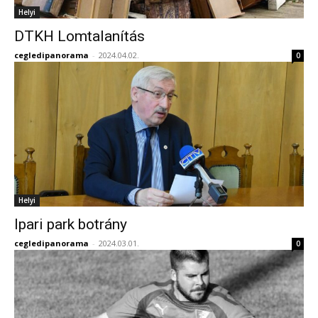
Helyi
DTKH Lomtalanítás
cegledipanorama
-
2024.04.02.
0
Helyi
Ipari park botrány
cegledipanorama
-
2024.03.01.
0