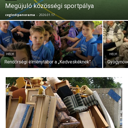
Megújuló közösségi sportpálya
cegledipanorama
-
2026.01.17.
HELYI
HELYI
Rendőrségi élménytábor a „Kedveskéknek”
Gyógynövé