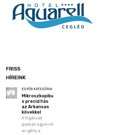
FRISS
HÍREINK
EGYÉB KATEGÓRIA
Mikroszkopiku
s precizitás
az Arkansas
kövekkel
A fogászati
iparban egyre nő
az igény a