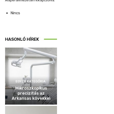
Alapértelmezetten kikapcsolva:
Nincs
HASONLÓ HÍREK
EGYÉB KATEGÓRIA
Mikroszkopikus
precizitás az
Arkansas kövekkel