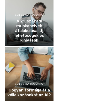
EGYÉB KATEGÓRIA
A 21. századi
munkahelyek
átalakulása: Új
lehetőségek és
kihívások
EGYÉB KATEGÓRIA
Hogyan formálja át a
vállalkozásokat az AI?