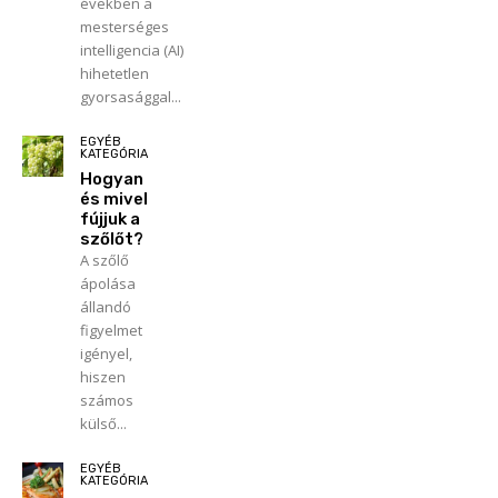
években a
mesterséges
intelligencia (AI)
hihetetlen
gyorsasággal...
EGYÉB
KATEGÓRIA
Hogyan
és mivel
fújjuk a
szőlőt?
A szőlő
ápolása
állandó
figyelmet
igényel,
hiszen
számos
külső...
EGYÉB
KATEGÓRIA