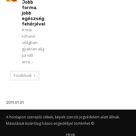
Jobb
forma,
jobb
egészség
fehérjével
A mai
rohanó
világban
gyakran alig
jut idő
arra,...
Továbbiak
2011.01.01.
A honlapon szereplő cikkek, képek szerzői jogvédelem alatt állnak.
Másolásuk kizárólag írásos engedéllyel történhet ©
Hírek