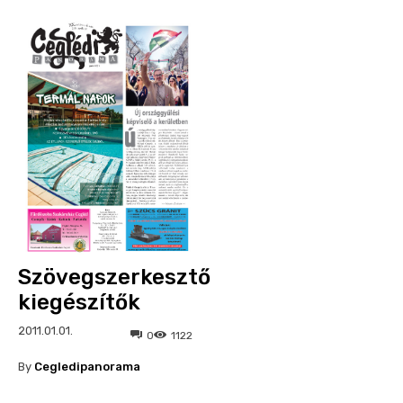
Szövegszerkesztő
kiegészítők
2011.01.01.
0
1122
By
Cegledipanorama