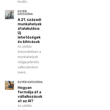
kiváló...
EGYÉB
KATEGÓRIA
A 21. századi
munkahelyek
átalakulása:
Új
lehetőségek
és kihívások
Az utóbbi
évtizedekben a
munkahelyek
világa jelentős
változásokon
ment...
EGYÉB KATEGÓRIA
Hogyan
formálja át a
vállalkozások
at az AI?
Az utóbbi