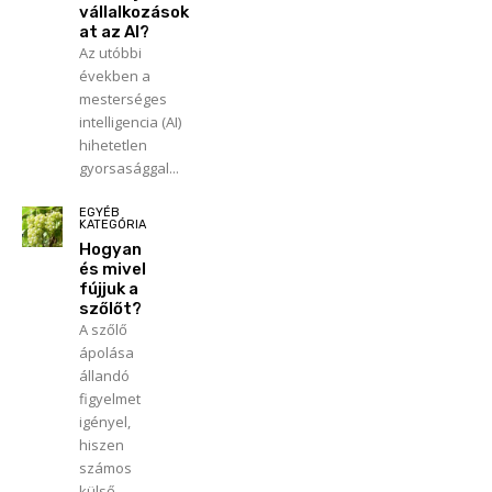
vállalkozások
at az AI?
Az utóbbi
években a
mesterséges
intelligencia (AI)
hihetetlen
gyorsasággal...
EGYÉB
KATEGÓRIA
Hogyan
és mivel
fújjuk a
szőlőt?
A szőlő
ápolása
állandó
figyelmet
igényel,
hiszen
számos
külső...