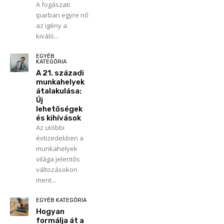
A fogászati
iparban egyre nő
az igény a
kiváló...
EGYÉB
KATEGÓRIA
A 21. századi
munkahelyek
átalakulása:
Új
lehetőségek
és kihívások
Az utóbbi
évtizedekben a
munkahelyek
világa jelentős
változásokon
ment...
EGYÉB KATEGÓRIA
Hogyan
formálja át a