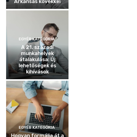
Arkansas kövekkel
EGYÉB KATEGÓRIA
A 21. századi
munkahelyek
átalakulása: Új
lehetőségek és
kihívások
EGYÉB KATEGÓRIA
Hogyan formálja át a