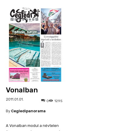
Vonalban
2011.01.01.
0
1295
By
Cegledipanorama
A Vonalban modul a névtelen