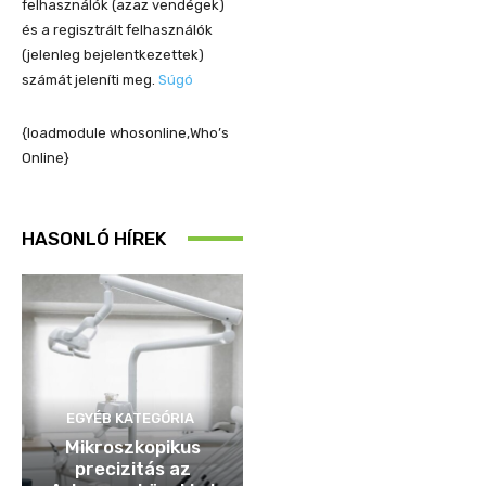
felhasználók (azaz vendégek)
és a regisztrált felhasználók
(jelenleg bejelentkezettek)
számát jeleníti meg.
Súgó
{loadmodule whosonline,Who’s
Online}
HASONLÓ HÍREK
EGYÉB KATEGÓRIA
Mikroszkopikus
precizitás az