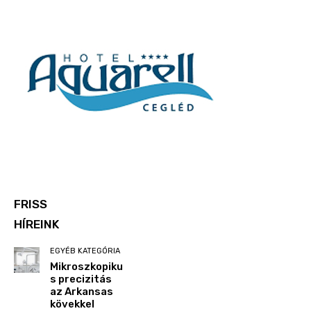
FRISS
HÍREINK
EGYÉB KATEGÓRIA
Mikroszkopiku
s precizitás
az Arkansas
kövekkel