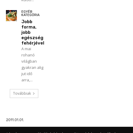
EGYÉB
KATEGÓRIA
Jobb
forma,
jobb
egészség
fehérjével
A mai
rohanó
világban
gyakran alig
jut idő
arra,...
Továbbiak
2011.01.01.