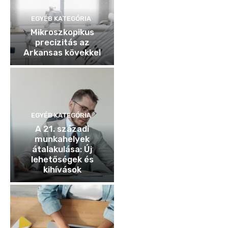
EGYÉB KATEGÓRIA
Mikroszkopikus
precizitás az
Arkansas kövekkel
EGYÉB KATEGÓRIA
A 21. századi
munkahelyek
átalakulása: Új
lehetőségek és
kihívások