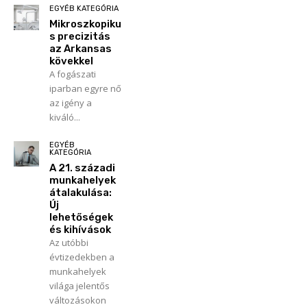
EGYÉB KATEGÓRIA
Mikroszkopiku
s precizitás
az Arkansas
kövekkel
A fogászati
iparban egyre nő
az igény a
kiváló...
EGYÉB
KATEGÓRIA
A 21. századi
munkahelyek
átalakulása:
Új
lehetőségek
és kihívások
Az utóbbi
évtizedekben a
munkahelyek
világa jelentős
változásokon