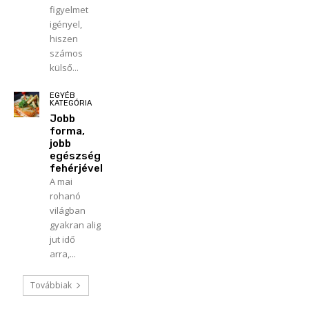
figyelmet
igényel,
hiszen
számos
külső...
EGYÉB
KATEGÓRIA
Jobb
forma,
jobb
egészség
fehérjével
A mai
rohanó
világban
gyakran alig
jut idő
arra,...
Továbbiak