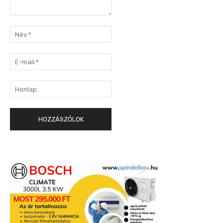
Hozzászólás:
Név:*
E-
mail:*
Honlap: