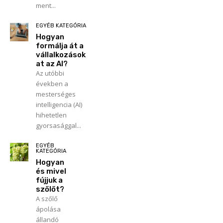
ment...
EGYÉB KATEGÓRIA
Hogyan
formálja át a
vállalkozások
at az AI?
Az utóbbi
években a
mesterséges
intelligencia (AI)
hihetetlen
gyorsasággal...
EGYÉB
KATEGÓRIA
Hogyan
és mivel
fújjuk a
szőlőt?
A szőlő
ápolása
állandó