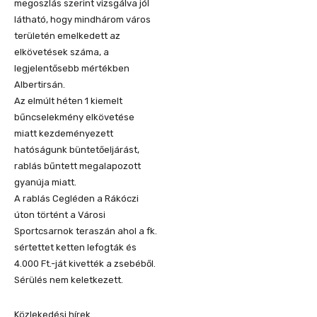
megoszlás szerint vizsgálva jól
látható, hogy mindhárom város
területén emelkedett az
elkövetések száma, a
legjelentősebb mértékben
Albertirsán.
Az elmúlt héten 1 kiemelt
bűncselekmény elkövetése
miatt kezdeményezett
hatóságunk büntetőeljárást,
rablás bűntett megalapozott
gyanúja miatt.
A rablás Cegléden a Rákóczi
úton történt a Városi
Sportcsarnok teraszán ahol a fk.
sértettet ketten lefogták és
4.000 Ft.-ját kivették a zsebéből.
Sérülés nem keletkezett.
Közlekedési hírek