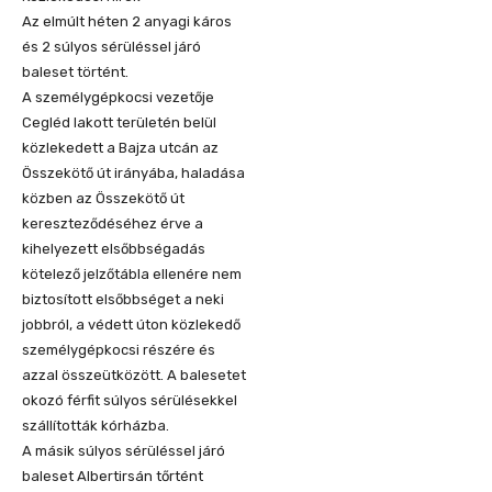
Az elmúlt héten 2 anyagi káros
és 2 súlyos sérüléssel járó
baleset történt.
A személygépkocsi vezetője
Cegléd lakott területén belül
közlekedett a Bajza utcán az
Összekötő út irányába, haladása
közben az Összekötő út
kereszteződéséhez érve a
kihelyezett elsőbbségadás
kötelező jelzőtábla ellenére nem
biztosított elsőbbséget a neki
jobbról, a védett úton közlekedő
személygépkocsi részére és
azzal összeütközött. A balesetet
okozó férfit súlyos sérülésekkel
szállították kórházba.
A másik súlyos sérüléssel járó
baleset Albertirsán tőrtént