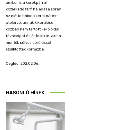
amikor is a kerékpárral
közlekedő férfi haladása során
az előtte haladó kerékpárost
utolérve, annak kikerülése
közben nem tartott kellő oldal
távolságot és őt fellökte, akit a
mentők súlyos sérüléssel
szállítottak korházba.
Cegléd, 202.02.06.
HASONLÓ HÍREK