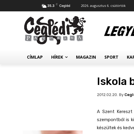
C
2026. augusztus 6. csütörtök
35.3
Cegléd
CÍMLAP
HÍREK
MAGAZIN
SPORT
KA
Iskola 
By
Cegl
2012.02.20.
A Szent Kereszt K
szempontból is kü
készültek és kedv