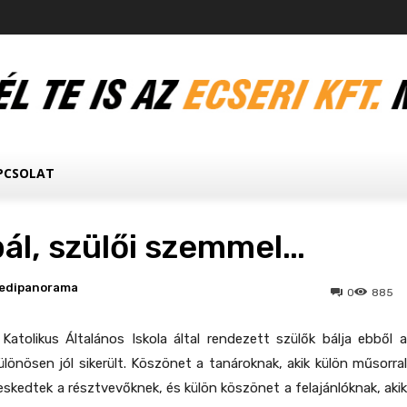
PCSOLAT
bál, szülői szemmel…
edipanorama
0
885
atolikus Általános Iskola által rendezett szülők bálja ebből a
lönösen jól sikerült. Köszönet a tanároknak, akik külön műsorral
eskedtek a résztvevőknek, és külön köszönet a felajánlóknak, akik