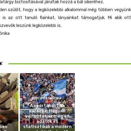
tárgy biztosításával járultak hozzá a bál sikeréhez.
nden szülőt, hogy a legközelebbi alkalommal még többen vegyünk
 is az ott tanuló fiainkat, lányainkat támogatjuk. Mi akik ott
szvevők leszünk legközelebb is.
ónika
ösen
K
ek
EGYÉB KATEGÓRIA
A sportanalitika
varázsa: Hogyan
változtatják meg az
adatok és
ben
statisztikák a modern