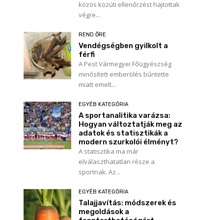
közös közúti ellenőrzést hajtottak
végre...
REND ŐRE
Vendégségben gyilkolt a
férfi
A Pest Vármegyei Főügyészség
minősített emberölés bűntette
miatt emelt...
EGYÉB KATEGÓRIA
A sportanalitika varázsa:
Hogyan változtatják meg az
adatok és statisztikák a
modern szurkolói élményt?
A statisztika ma már
elválaszthatatlan része a
sportnak. Az...
EGYÉB KATEGÓRIA
Név:*
Talajjavítás: módszerek és
megoldások a