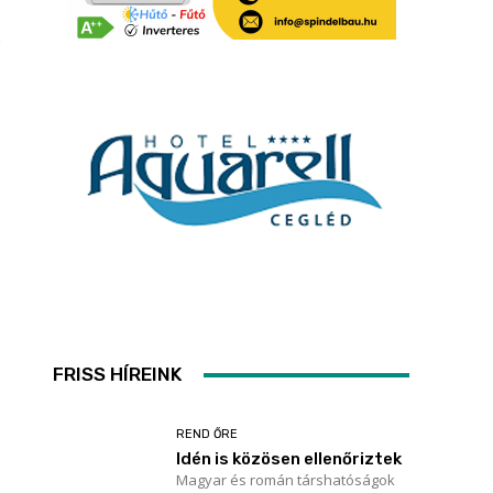
FRISS HÍREINK
REND ŐRE
Idén is közösen ellenőriztek
Magyar és román társhatóságok