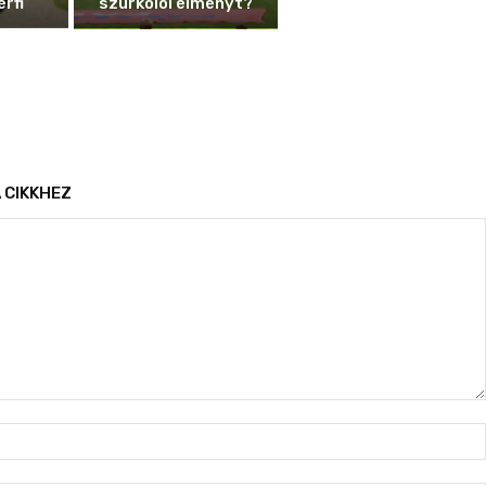
érfi
szurkolói élményt?
 CIKKHEZ