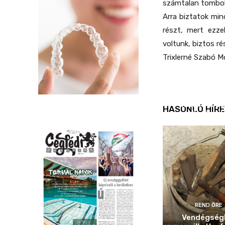
számtalan tombola
Arra biztatok mi
részt, mert ezzel
voltunk, biztos ré
Trixlerné Szabó M
REND ŐRE
Idén is köz
HASONLÓ HÍRE
ellenőrizt
REND ŐRE
Vendégség