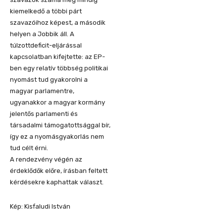
kiemelkedő a többi párt
szavazóihoz képest, a második
helyen a Jobbik áll. A
túlzottdeficit-eljárással
kapcsolatban kifejtette: az EP-
ben egy relatív többség politikai
nyomást tud gyakorolni a
magyar parlamentre,
ugyanakkor a magyar kormány
jelentős parlamenti és
társadalmi támogatottsággal bír,
így ez a nyomásgyakorlás nem
tud célt érni.
A rendezvény végén az
érdeklődők előre, írásban feltett
kérdésekre kaphattak választ.
Kép: Kisfaludi István