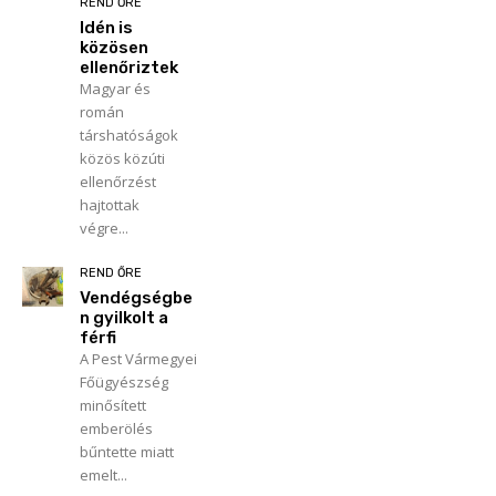
REND ŐRE
Idén is
közösen
ellenőriztek
Magyar és
román
társhatóságok
közös közúti
ellenőrzést
hajtottak
végre...
REND ŐRE
Vendégségbe
n gyilkolt a
férfi
A Pest Vármegyei
Főügyészség
minősített
emberölés
bűntette miatt
emelt...