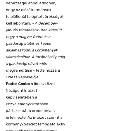
nehézségei abból adódnak,
hogy az előző kormányok
felelőtlenül felépített örökségét
kell lebontani.
– A december-
januári támadások után kiderült,
hogy a magyar forint és a
gazdaság stabil, és képes
alkalmazkodni a körülmények
változásaihoz. A további cél pedig
a gazdasági növekedés
megteremtése
– tette hozzá a
Fidesz képviselője.
Fodor Csaba
a fideszközeli
Nézőpont Intézet
képviseletében a
közvéleménykutatások
pártszimpátia eredményeit
értelmezte. Az intézet szerint a
kormánykoalíciót támogató aktív
szavazók száma még mindig