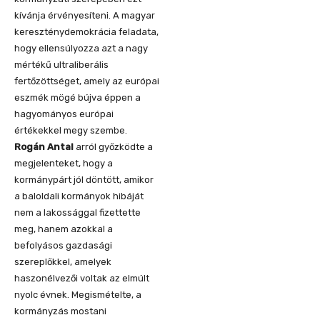
kívánja érvényesíteni. A magyar
kereszténydemokrácia feladata,
hogy ellensúlyozza azt a nagy
mértékű ultraliberális
fertőzöttséget, amely az európai
eszmék mögé bújva éppen a
hagyományos európai
értékekkel megy szembe.
Rogán Antal
arról győzködte a
megjelenteket, hogy a
kormánypárt jól döntött, amikor
a baloldali kormányok hibáját
nem a lakossággal fizettette
meg, hanem azokkal a
befolyásos gazdasági
szereplőkkel, amelyek
haszonélvezői voltak az elmúlt
nyolc évnek. Megismételte, a
kormányzás mostani