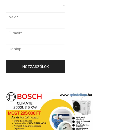
Hozzászólás:
Név:*
E-
mail:*
Honlap: