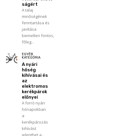
ságért
A talaj
minőségének
fenntartása és
javítása
kiemelten fontos,
főleg...
EGYÉB
KATEGÓRIA
A nyári
hőség
kihívásai és
az
elektromos
kerékpárok
előnyei
A forró nyári
hónapokban
a
kerékpározás
kihívást
jelenthet a...