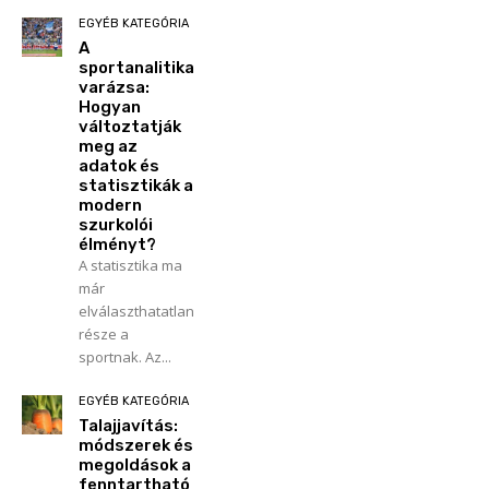
EGYÉB KATEGÓRIA
A
sportanalitika
varázsa:
Hogyan
változtatják
meg az
adatok és
statisztikák a
modern
szurkolói
élményt?
A statisztika ma
már
elválaszthatatlan
része a
sportnak. Az...
EGYÉB KATEGÓRIA
Talajjavítás:
módszerek és
megoldások a
fenntartható