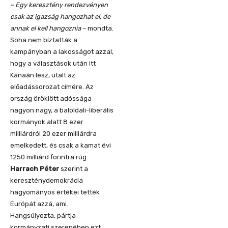
– Egy keresztény rendezvényen
csak az igazság hangozhat el, de
annak el kell hangoznia
– mondta.
Soha nem bíztatták a
kampányban a lakosságot azzal,
hogy a választások után itt
Kánaán lesz, utalt az
előadássorozat címére. Az
ország öröklött adóssága
nagyon nagy, a baloldali-liberális
kormányok alatt 8 ezer
milliárdról 20 ezer milliárdra
emelkedett, és csak a kamat évi
1250 milliárd forintra rúg.
Harrach Péter
szerint a
kereszténydemokrácia
hagyományos értékei tették
Európát azzá, ami.
Hangsúlyozta, pártja
kormányzati szerepében ezt