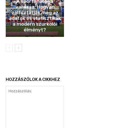
A sportanalitika
varázsa: Hogyan
változtatják meg az
adatok és statisztikák
a modern szurkolói
élményt?
HOZZÁSZÓLOK A CIKKHEZ