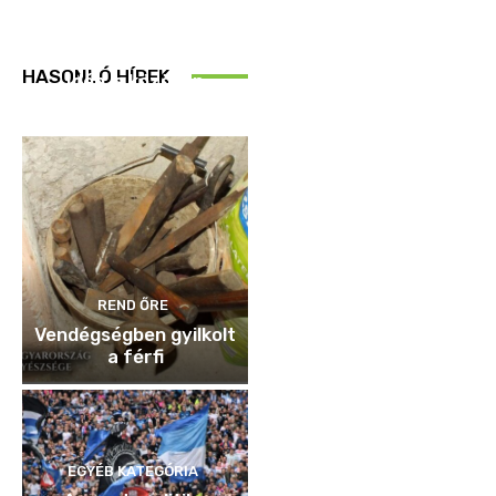
REND ŐRE
HASONLÓ HÍREK
Idén is közösen
ellenőriztek
REND ŐRE
Vendégségben gyilkolt
a férfi
EGYÉB KATEGÓRIA