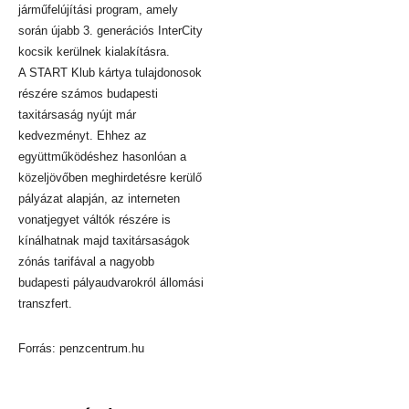
járműfelújítási program, amely
során újabb 3. generációs InterCity
kocsik kerülnek kialakításra.
A START Klub kártya tulajdonosok
részére számos budapesti
taxitársaság nyújt már
kedvezményt. Ehhez az
együttműködéshez hasonlóan a
közeljövőben meghirdetésre kerülő
pályázat alapján, az interneten
vonatjegyet váltók részére is
kínálhatnak majd taxitársaságok
zónás tarifával a nagyobb
budapesti pályaudvarokról állomási
transzfert.
Forrás: penzcentrum.hu