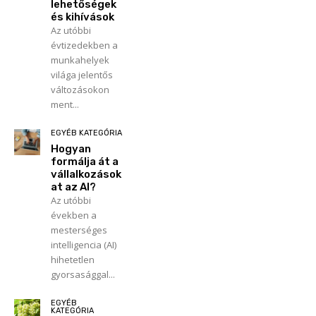
lehetőségek
és kihívások
Az utóbbi
évtizedekben a
munkahelyek
világa jelentős
változásokon
ment...
EGYÉB KATEGÓRIA
Hogyan
formálja át a
vállalkozások
at az AI?
Az utóbbi
években a
mesterséges
intelligencia (AI)
hihetetlen
gyorsasággal...
EGYÉB
KATEGÓRIA