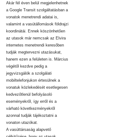
Akár fél éven belül megjelenhetnek
a Google Transit szolgáltatásban a
vonatok menetrendi adatai is,
valamint a vasútállomások földrajzi
koordinátái. Ennek köszönhetően
az utasok már nemcsak az Elvira
internetes menetrendi keresőben
tudják megtervezni utazásukat,
hanem ezen a felületen is. Március
végétől kezdve pedig a
jegyvizsgálók a szolgálati
mobiltelefonjukon értesülnek a
vonatuk közlekedését esetlegesen
kedvezőtlenül befolyásoló
eseményekről, így erről és a
várható következményekről
azonnal tudják tájékoztatni a
vonaton utazókat.
A vasúttársaság alapvető
célkitűzése, hogy az utasok