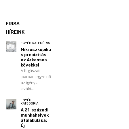
FRISS
HÍREINK
EGYÉB KATEGÓRIA
Mikroszkopiku
s precizitás
az Arkansas
kövekkel
A fogászati
iparban egyre nő
az igény a
kiváló...
EGYÉB
KATEGÓRIA
A 21. századi
munkahelyek
átalakulása:
Új