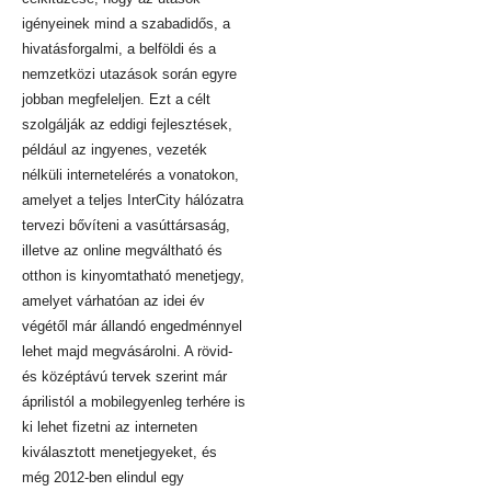
igényeinek mind a szabadidős, a
hivatásforgalmi, a belföldi és a
nemzetközi utazások során egyre
jobban megfeleljen. Ezt a célt
szolgálják az eddigi fejlesztések,
például az ingyenes, vezeték
nélküli internetelérés a vonatokon,
amelyet a teljes InterCity hálózatra
tervezi bővíteni a vasúttársaság,
illetve az online megváltható és
otthon is kinyomtatható menetjegy,
amelyet várhatóan az idei év
végétől már állandó engedménnyel
lehet majd megvásárolni. A rövid-
és középtávú tervek szerint már
áprilistól a mobilegyenleg terhére is
ki lehet fizetni az interneten
kiválasztott menetjegyeket, és
még 2012-ben elindul egy