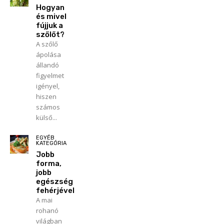
Hogyan
és mivel
fújjuk a
szőlőt?
A szőlő
ápolása
állandó
figyelmet
igényel,
hiszen
számos
külső...
EGYÉB
KATEGÓRIA
Jobb
forma,
jobb
egészség
fehérjével
A mai
rohanó
világban