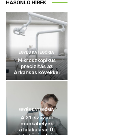
HASONLÓ HÍREK
EGYÉB KATEGÓRIA
Mikroszkopikus
precizitás az
Arkansas kövekkel
EGYÉB KATEGÓRIA
A 21. századi
munkahelyek
átalakulása: Új