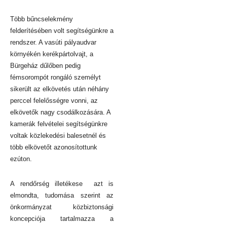
Több bűncselekmény
felderítésében volt segítségünkre a
rendszer. A vasúti pályaudvar
környékén kerékpártolvajt, a
Bürgeház dűlőben pedig
fémsorompót rongáló személyt
sikerült az elkövetés után néhány
perccel felelősségre vonni, az
elkövetők nagy csodálkozására. A
kamerák felvételei segítségünkre
voltak közlekedési balesetnél és
több elkövetőt azonosítottunk
ezúton.
A rendőrség illetékese azt is
elmondta, tudomása szerint az
önkormányzat közbiztonsági
koncepciója tartalmazza a