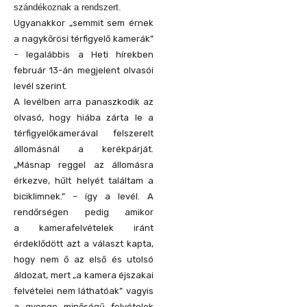
szándékoznak a rendszert.
Ugyanakkor „semmit sem érnek
a nagykőrösi térfigyelő kamerák”
– legalábbis a Heti hírekben
február 13-án megjelent olvasói
levél szerint.
A levélben arra panaszkodik az
olvasó, hogy hiába zárta le a
térfigyelőkamerával felszerelt
állomásnál a kerékpárját.
„Másnap reggel az állomásra
érkezve, hűlt helyét találtam a
biciklimnek.” – így a levél. A
rendőrségen pedig amikor
a kamerafelvételek iránt
érdeklődött azt a választ kapta,
hogy nem ő az első és utolsó
áldozat, mert „a kamera éjszakai
felvételei nem láthatóak” vagyis
a gyenge minőségű felvételek