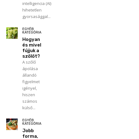
intelligencia (AI)
hihetetlen
gyorsasággal...
EGYÉB
KATEGÓRIA
Hogyan
és mivel
fújjuk a
szőlőt?
A szőlő
ápolása
állandó
figyelmet
igényel,
hiszen
számos
külső...
EGYÉB
KATEGÓRIA
Jobb
forma,