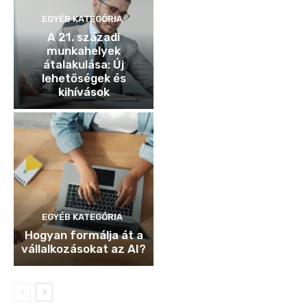
EGYÉB KATEGÓRIA
A 21. századi
munkahelyek
átalakulása: Új
lehetőségek és
kihívások
EGYÉB KATEGÓRIA
Hogyan formálja át a
vállalkozásokat az AI?