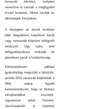
tervezett bővítést, melyben
nevesítve is vannak a megfigyelni
kívánt területek, főként iskolák és
lakótelepek környékén.
A térségben az elmúlt években
több településen kiépítésre került
vagy terveznek kiépíteni térfigyelő
rendszert. Úgy tudni, ahol
térfigyelőrendszer működik ott
jelentősen javult a közbiztonság.
Kőröstetétlenen például
gyakorlatilag megszűnt a bűnözés,
amióta 2010 tavaszán kiépítették
a
főbb utakat figyelő
kamerarendszert, hogy az átutazó
tolvajbandákat kiszűrjék.
Ugyanezen okból Törtelen,
Jászkarajenőn is kiépíteni