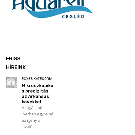
FRISS
HÍREINK
EGYÉB KATEGÓRIA
Mikroszkopiku
s precizitás
az Arkansas
kövekkel
A fogászati
iparban egyre nő
az igény a
kiváló...