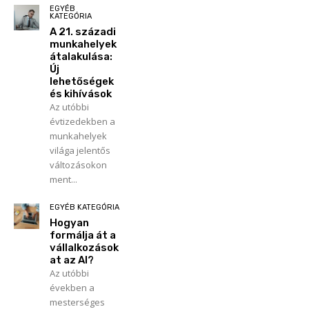
EGYÉB
KATEGÓRIA
A 21. századi
munkahelyek
átalakulása:
Új
lehetőségek
és kihívások
Az utóbbi
évtizedekben a
munkahelyek
világa jelentős
változásokon
ment...
EGYÉB KATEGÓRIA
Hogyan
formálja át a
vállalkozások
at az AI?
Az utóbbi
években a
mesterséges