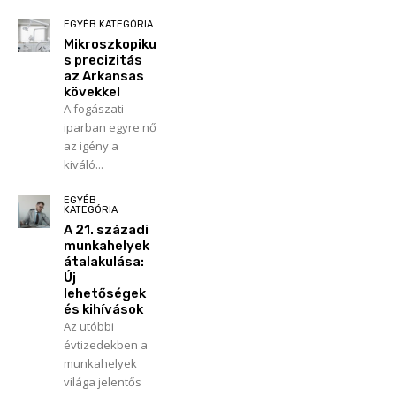
EGYÉB KATEGÓRIA
Mikroszkopiku
s precizitás
az Arkansas
kövekkel
A fogászati
iparban egyre nő
az igény a
kiváló...
EGYÉB
KATEGÓRIA
A 21. századi
munkahelyek
átalakulása:
Új
lehetőségek
és kihívások
Az utóbbi
évtizedekben a
munkahelyek
világa jelentős