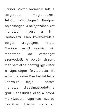
Lőrincz Viktor harmadik lett a
Belgrádban megrendezett
felnőtt kötöttfogású Európa-
bajnokságon. A selejtezőben két
menetben nyert a finn
Heitaniemi ellen, következett a
bolgár világbajnok Hristo
Maninov akitől szintén két
menetben, de vereséget
szenvedett. A bolgár viszont
meg sem állt a döntőig, így Viktor
a vigaszágon folytathatta. Itt
először a a dán Roed-et fektette
két-vállra, majd három
menetben diadalmaskodott a
grúz Gegeshidze ellen A bronz
mérkőzésen, izgalmas szoros
csatában három menetben