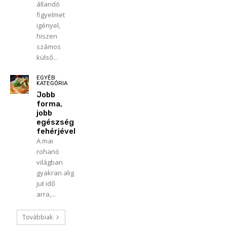
állandó
figyelmet
igényel,
hiszen
számos
külső...
EGYÉB
KATEGÓRIA
Jobb
forma,
jobb
egészség
fehérjével
A mai
rohanó
világban
gyakran alig
jut idő
arra,...
Továbbiak