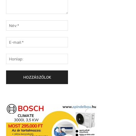
Hozzászólás:
Név:*
E-
mail:*
Honlap: