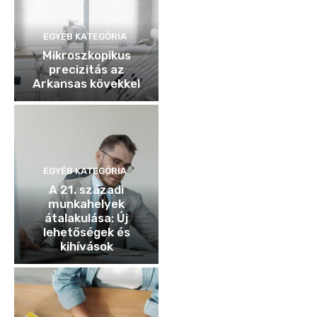
EGYÉB KATEGÓRIA
Mikroszkopikus
precizitás az
Arkansas kövekkel
EGYÉB KATEGÓRIA
A 21. századi
munkahelyek
átalakulása: Új
lehetőségek és
kihívások