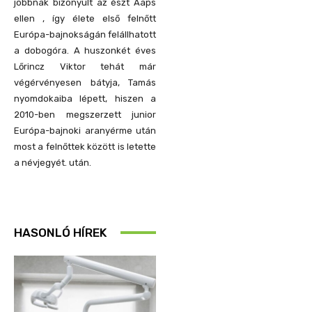
jobbnak bizonyult az észt Aaps
ellen , így élete első felnőtt
Európa-bajnokságán felállhatott
a dobogóra. A huszonkét éves
Lőrincz Viktor tehát már
végérvényesen bátyja, Tamás
nyomdokaiba lépett, hiszen a
2010-ben megszerzett junior
Európa-bajnoki aranyérme után
most a felnőttek között is letette
a névjegyét. után.
HASONLÓ HÍREK