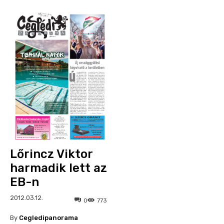
Lőrincz Viktor
harmadik lett az
EB-n
2012.03.12.
0
773
By
Cegledipanorama