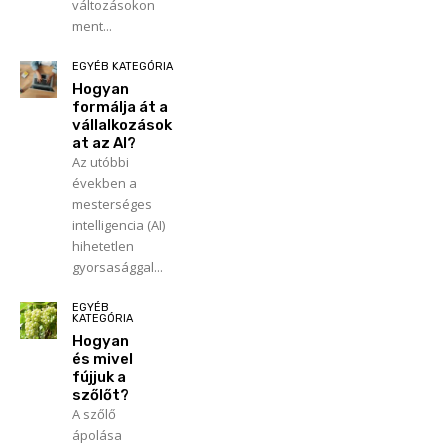
változásokon
ment...
EGYÉB KATEGÓRIA
Hogyan
formálja át a
vállalkozások
at az AI?
Az utóbbi
években a
mesterséges
intelligencia (AI)
hihetetlen
gyorsasággal...
EGYÉB
KATEGÓRIA
Hogyan
és mivel
fújjuk a
szőlőt?
A szőlő
ápolása