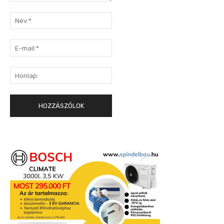
Hozzászólás:
Név:*
E-
mail:*
Honlap: