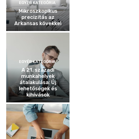
EGYÉB KATEGÓRIA
Mikroszkopikus
precizitás az
Arkansas kövekkel
EGYÉB KATEGÓRIA
A 21. századi
munkahelyek
átalakulása: Új
lehetőségek és
kihívások