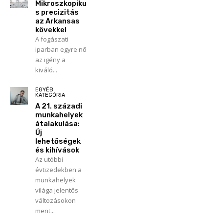
Mikroszkopiku
s precizitás
az Arkansas
kövekkel
A fogászati
iparban egyre nő
az igény a
kiváló...
EGYÉB
KATEGÓRIA
A 21. századi
munkahelyek
átalakulása:
Új
lehetőségek
és kihívások
Az utóbbi
évtizedekben a
munkahelyek
világa jelentős
változásokon
ment...