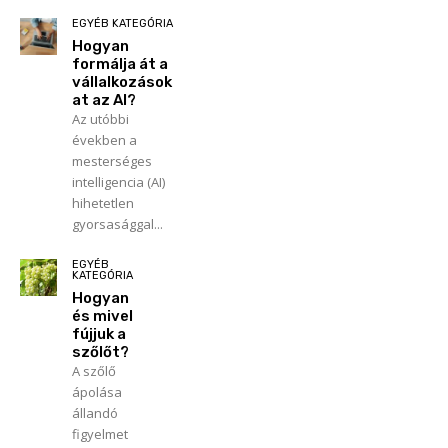
EGYÉB KATEGÓRIA
Hogyan
formálja át a
vállalkozások
at az AI?
Az utóbbi
években a
mesterséges
intelligencia (AI)
hihetetlen
gyorsasággal...
EGYÉB
KATEGÓRIA
Hogyan
és mivel
fújjuk a
szőlőt?
A szőlő
ápolása
állandó
figyelmet