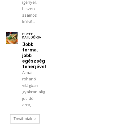
igényel,
hiszen
számos
külső...
EGYÉB
KATEGÓRIA
Jobb
forma,
jobb
egészség
fehérjével
A mai
rohanó
világban
gyakran alig
jut idő
arra,...
Továbbiak