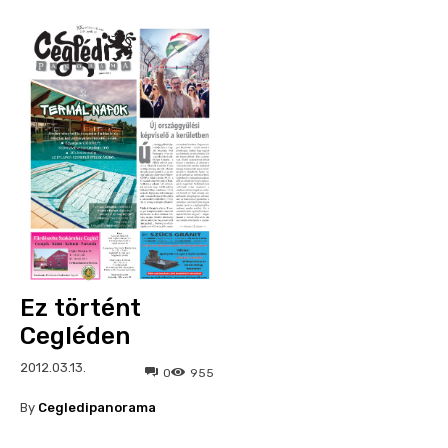
Ez történt
Cegléden
2012.03.13.
0
955
By
Cegledipanorama