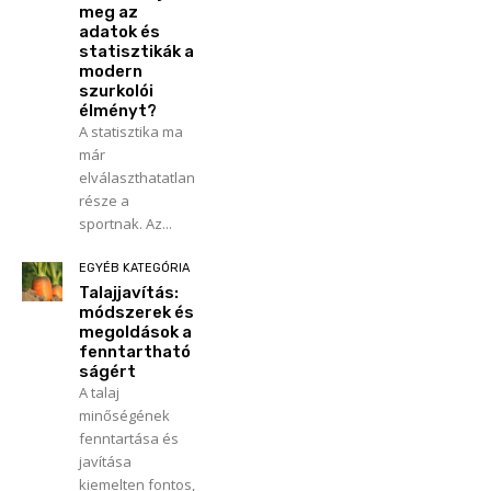
meg az
adatok és
statisztikák a
modern
szurkolói
élményt?
A statisztika ma
már
elválaszthatatlan
része a
sportnak. Az...
EGYÉB KATEGÓRIA
Talajjavítás:
módszerek és
megoldások a
fenntartható
ságért
A talaj
minőségének
fenntartása és
javítása
kiemelten fontos,