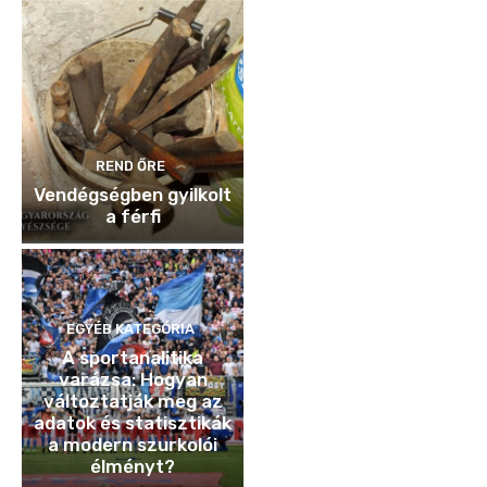
REND ŐRE
Vendégségben gyilkolt
a férfi
EGYÉB KATEGÓRIA
A sportanalitika
varázsa: Hogyan
változtatják meg az
adatok és statisztikák
a modern szurkolói
élményt?