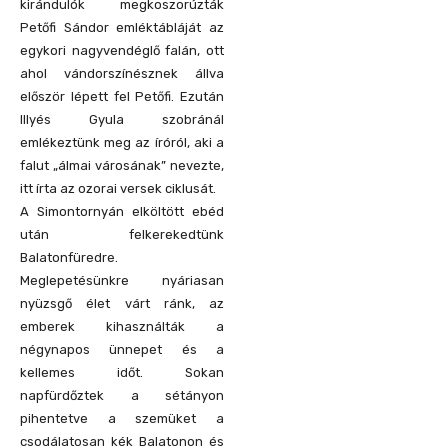
kirándulók megkoszorúzták
Petőfi Sándor emléktábláját az
egykori nagyvendéglő falán, ott
ahol vándorszínésznek állva
először lépett fel Petőfi. Ezután
Illyés Gyula szobránál
emlékeztünk meg az íróról, aki a
falut „álmai városának” nevezte,
itt írta az ozorai versek ciklusát.
A Simontornyán elköltött ebéd
után felkerekedtünk
Balatonfüredre.
Meglepetésünkre nyáriasan
nyüzsgő élet várt ránk, az
emberek kihasználták a
négynapos ünnepet és a
kellemes időt. Sokan
napfürdőztek a sétányon
pihentetve a szemüket a
csodálatosan kék Balatonon és