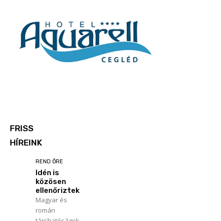
FRISS
HÍREINK
REND ŐRE
Idén is
közösen
ellenőriztek
Magyar és
román
társhatóságok