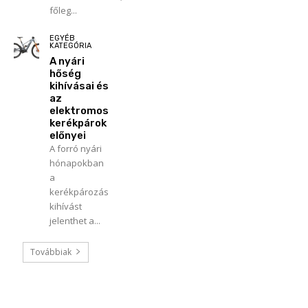
főleg...
EGYÉB
KATEGÓRIA
A nyári
hőség
kihívásai és
az
elektromos
kerékpárok
előnyei
A forró nyári
hónapokban
a
kerékpározás
kihívást
jelenthet a...
Továbbiak