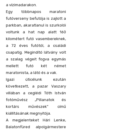
a vízimadarakon.
Egy többnapos maratoni
futóverseny befutója is zajlott a
parkban, akaratlanul is szurkolói
voltunk a hat nap alatt 160
kilométert futó vasembereknek,
a 72 éves futótól, a családi
csapatig. Megindító látvány volt
a szalag végeit fogva egymás
mellett futó két német
maratonista, a látó és a vak.
Igazi úticélunk ezután
következett, a pazar Vaszary
villában a ceglédi Tóth István
fotóművész „Pillanatok és
kortárs művészek” című
kiállításának megnyitója.
A megjelenteket Hári Lenke,
Balatonfüred alpolgármestere