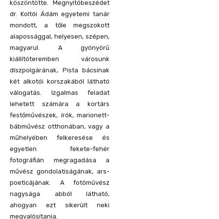
köszöntötte. Megnyitóbeszédet
dr. Koltói Ádám egyetemi tanár
mondott, a tőle megszokott
alapossággal, helyesen, szépen,
magyarul. A gyönyörű
kiállítóteremben városunk
díszpolgárának, Pista bácsinak
két alkotói korszakából látható
válogatás. Izgalmas feladat
lehetett számára a kortárs
festőművészek, írók, marionett-
bábművész otthonában, vagy a
műhelyében felkeresése és
egyetlen fekete-fehér
fotográfián megragadása a
művész gondolatiságának, ars-
poeticájának. A fotóművész
nagysága abból látható,
ahogyan ezt sikerült neki
megvalósítania.