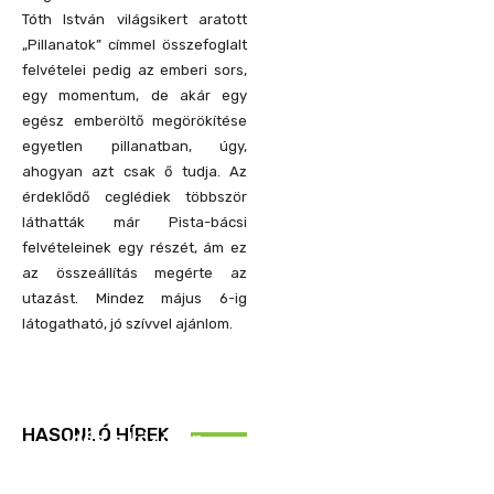
Tóth István világsikert aratott
„Pillanatok” címmel összefoglalt
felvételei pedig az emberi sors,
egy momentum, de akár egy
egész emberöltő megörökítése
egyetlen pillanatban, úgy,
ahogyan azt csak ő tudja. Az
érdeklődő ceglédiek többször
láthatták már Pista-bácsi
felvételeinek egy részét, ám ez
az összeállítás megérte az
utazást. Mindez május 6-ig
látogatható, jó szívvel ajánlom.
REND ŐRE
HASONLÓ HÍREK
Idén is közösen
ellenőriztek