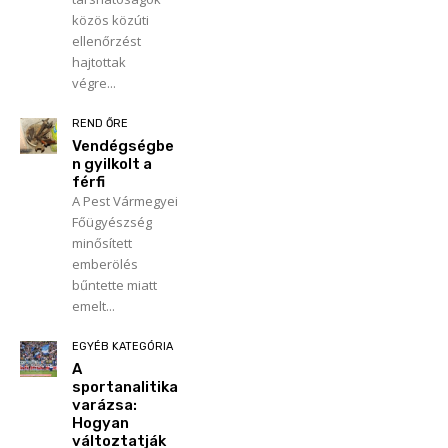
közös közúti
ellenőrzést
hajtottak
végre...
REND ŐRE
Vendégségbe
n gyilkolt a
férfi
A Pest Vármegyei
Főügyészség
minősített
emberölés
bűntette miatt
emelt...
EGYÉB KATEGÓRIA
A
sportanalitika
varázsa:
Hogyan
változtatják