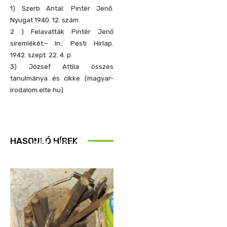
1) Szerb Antal: Pintér Jenő.
Nyugat 1940. 12. szám.
2 ) Felavatták Pintér Jenő
síremlékét.– In.: Pesti Hírlap.
1942. szept. 22. 4. p.
3) József Attila összes
tanulmánya és cikke (magyar-
irodalom.elte.hu)
REND ŐRE
HASONLÓ HÍREK
Idén is közösen
ellenőriztek