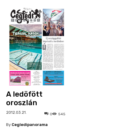
A ledöfött
oroszlán
2012.03.21.
0
545
By
Cegledipanorama