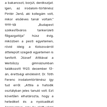
a bakancsot, borjút, derékszíjat.
Igen, az irodalom-történész
Pintér Jenő, aki kollegám volt,
mikor elsőéves tanár voltam.”
1919-től „Budapest
székesfőváros tankerületi
főigazgatója” húsz évig,
miközben a pesti egyetemen,
rövid ideig a Kolozsvárról
áttelepült szegedi egyetemen is
tanított. József Attilával a
Werbőczy gimnáziumban
találkozott 1923. december 13-
án, érettségi elnökként. Dr. Tóth
Ferenc irodalomtörténész így
tud erről: „Attila a hatodik
osztályban jeles tanuló volt. Ezt
követően elhatározta, hogy a
hetediket és a nyolcadikat