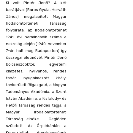
Ki volt Pintér Jenő? A két
barátjával (Baros Gyula, Horváth
János) megalapított Magyar
Irodalomtörténeti Társaság
folyóirata, az Irodalomtörténet
1941. évi harmincadik száma a
nekrológ elején (1940. november
7-én halt meg Budapesten) így
összegzi életművét: Pintér Jenő
bölcsészdoktor, egyetemi
címzetes, nyilvános, rendes
tanár, nyugalmazott királyi
tankerületi főigazgató, a Magyar
Tudományos Akadémia, a Szent
István Akadémia, a Kisfaludy- és
Petőfi Társaság rendes tagja, a
Magyar Irodalomtörténeti
Társaság elnöke. – Cegléden
született. Az Ó-plébánián a
Kereszteltek Anyakönyvének