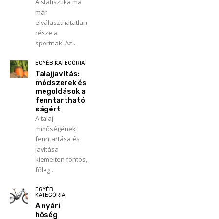
A statisztika ma
már
elválaszthatatlan
része a
sportnak. Az...
EGYÉB KATEGÓRIA
Talajjavítás:
módszerek és
megoldások a
fenntartható
ságért
A talaj
minőségének
fenntartása és
javítása
kiemelten fontos,
főleg...
EGYÉB
KATEGÓRIA
A nyári
hőség