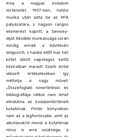
írnia a magyar irodalom
történetét. 1907-ben, hatévi
munka után adta be az MTA
pályázatára, s nagyon rangos
elismerést kapott, a Semsey-
díjat. Későbbi munkássága során
mindig ennek a bővítésén
dolgozott, s halála előtt már hét
kötet látott napvilágot, kettő
kéziratban maradt. Szerb Antal
idézett értékelésében így
méltatja a nagy művet:
„Összefoglaló ismertetései, és
bibliográfiája nélkül nem lehet
elindulnia az irodalomtörténeti
kutatónak. Pintér könyvében
nem az a legfontosabb, amit az
alkotásokról mond; a kutatónak
nincs is erre szüksége, a
műveket úgyis el kell olvasnia, és