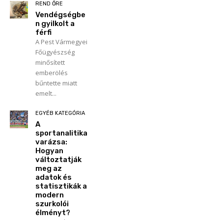
REND ŐRE
Vendégségbe
n gyilkolt a
férfi
A Pest Vármegyei
Főügyészség
minősített
emberölés
bűntette miatt
emelt...
EGYÉB KATEGÓRIA
A
sportanalitika
varázsa:
Hogyan
változtatják
meg az
adatok és
statisztikák a
modern
szurkolói
élményt?