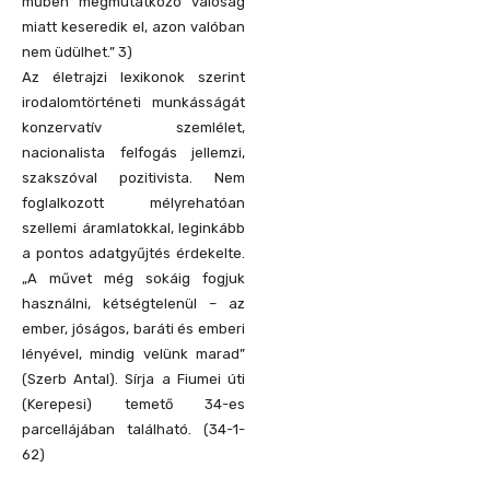
műben megmutatkozó valóság
miatt keseredik el, azon valóban
nem üdülhet.” 3)
Az életrajzi lexikonok szerint
irodalomtörténeti munkásságát
konzervatív szemlélet,
nacionalista felfogás jellemzi,
szakszóval pozitivista. Nem
foglalkozott mélyrehatóan
szellemi áramlatokkal, leginkább
a pontos adatgyűjtés érdekelte.
„A művet még sokáig fogjuk
használni, kétségtelenül – az
ember, jóságos, baráti és emberi
lényével, mindig velünk marad”
(Szerb Antal). Sírja a Fiumei úti
(Kerepesi) temető 34-es
parcellájában található. (34-1-
62)