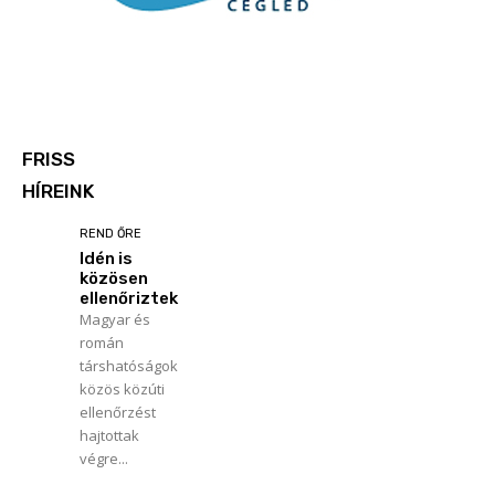
FRISS
HÍREINK
REND ŐRE
Idén is
közösen
ellenőriztek
Magyar és
román
társhatóságok
közös közúti
ellenőrzést
hajtottak
végre...