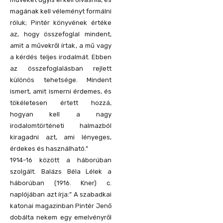
magának kell véleményt formálni
róluk; Pintér könyvének értéke
az, hogy összefoglal mindent,
amit a művekről írtak, a mű vagy
a kérdés teljes irodalmát. Ebben
az összefoglalásban rejlett
különös tehetsége. Mindent
ismert, amit ismerni érdemes, és
tökéletesen értett hozzá,
hogyan kell a nagy
irodalomtörténeti halmazból
kiragadni azt, ami lényeges,
érdekes és használható.”
1914-16 között a háborúban
szolgált. Balázs Béla Lélek a
háborúban (1916. Kner) c.
naplójában azt írja:” A szabadkai
katonai magazinban Pintér Jenő
dobálta nekem egy emelvényről