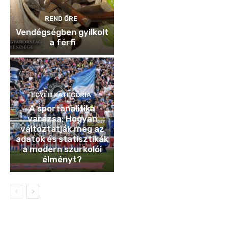
REND ŐRE
Vendégségben gyilkolt
a férfi
EGYÉB KATEGÓRIA
A sportanalitika
varázsa: Hogyan
változtatják meg az
adatok és statisztikák
a modern szurkolói
élményt?