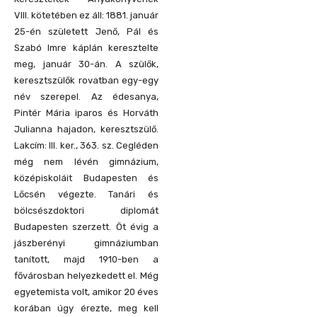
VIII. kötetében ez áll: 1881. január
25-én született Jenő, Pál és
Szabó Imre káplán keresztelte
meg, január 30-án. A szülők,
keresztszülők rovatban egy-egy
név szerepel. Az édesanya,
Pintér Mária iparos és Horváth
Julianna hajadon, keresztszülő.
Lakcím: III. ker., 363. sz. Cegléden
még nem lévén gimnázium,
középiskoláit Budapesten és
Lőcsén végezte. Tanári és
bölcsészdoktori diplomát
Budapesten szerzett. Öt évig a
jászberényi gimnáziumban
tanított, majd 1910-ben a
fővárosban helyezkedett el. Még
egyetemista volt, amikor 20 éves
korában úgy érezte, meg kell