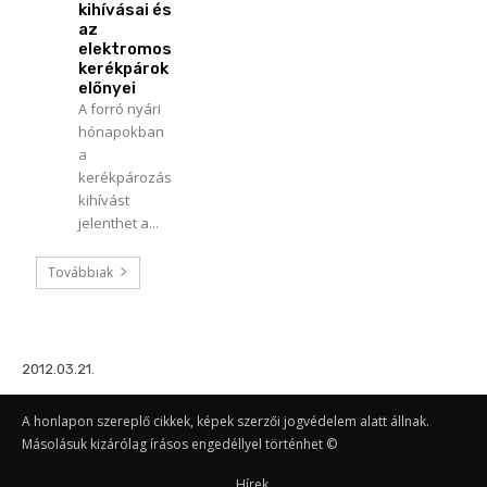
kihívásai és
az
elektromos
kerékpárok
előnyei
A forró nyári
hónapokban
a
kerékpározás
kihívást
jelenthet a...
Továbbiak
2012.03.21.
A honlapon szereplő cikkek, képek szerzői jogvédelem alatt állnak.
Másolásuk kizárólag írásos engedéllyel történhet ©
Hírek