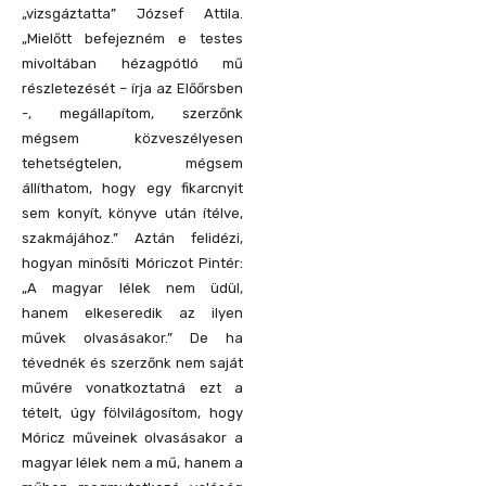
„vizsgáztatta” József Attila.
„Mielőtt befejezném e testes
mivoltában hézagpótló mű
részletezését – írja az Előőrsben
-, megállapítom, szerzőnk
mégsem közveszélyesen
tehetségtelen, mégsem
állíthatom, hogy egy fikarcnyit
sem konyít, könyve után ítélve,
szakmájához.” Aztán felidézi,
hogyan minősíti Móriczot Pintér:
„A magyar lélek nem üdül,
hanem elkeseredik az ilyen
művek olvasásakor.” De ha
tévednék és szerzőnk nem saját
művére vonatkoztatná ezt a
tételt, úgy fölvilágosítom, hogy
Móricz műveinek olvasásakor a
magyar lélek nem a mű, hanem a