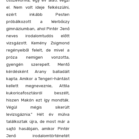
összevonva, egy év alatt végzi
el. Nem volt ideje felkészülni,
ezért inkább Pesten
próbálkozott a Werbőczy
gimnáziumban, ahol Pintér Jenő
neves irodalomtudós előtt
vizsgázott. Kemény Zsigmond
regényeiből felelt, de mivel a
próza nemigen vonzotta,
gyengén szerepelt. Mentő
kérdésként Arany balladáit
kapta. Amikor a Tengeri-hántást
kellett megneveznie, Attila
kukoricafosztásról beszélt,
hiszen Makón ezt így mondták.
Végül mégis sikerült
levizsgáznia.” Hét év múlva
találkoztak újra, de most már a
sajtó hasábjain, amikor Pintér
Jenő irodalomtörténetét