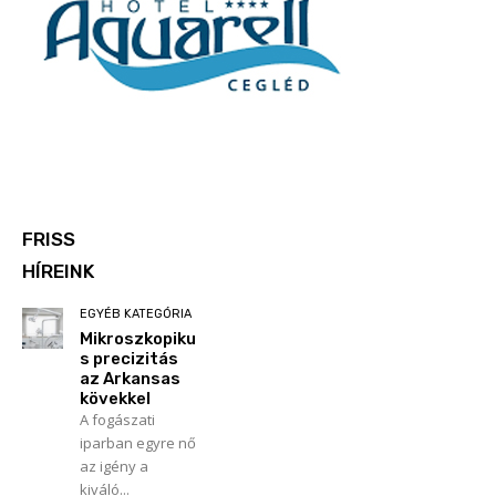
FRISS
HÍREINK
EGYÉB KATEGÓRIA
Mikroszkopiku
s precizitás
az Arkansas
kövekkel
A fogászati
iparban egyre nő
az igény a
kiváló...