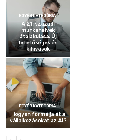
EGYÉB KATEGÓRIA
A 21. századi
munkahelyek
átalakulása: Új
lehetőségek és
kihívások
EGYÉB KATEGÓRIA
Hogyan formálja át a
vállalkozásokat az AI?