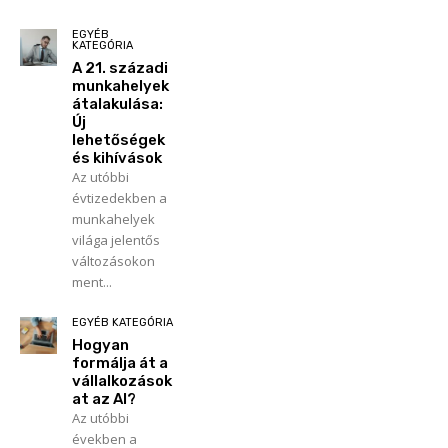
EGYÉB
KATEGÓRIA
A 21. századi
munkahelyek
átalakulása:
Új
lehetőségek
és kihívások
Az utóbbi
évtizedekben a
munkahelyek
világa jelentős
változásokon
ment...
EGYÉB KATEGÓRIA
Hogyan
formálja át a
vállalkozások
at az AI?
Az utóbbi
években a