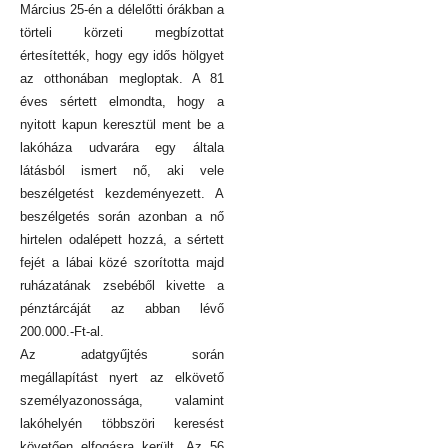
Március 25-én a délelőtti órákban a
törteli körzeti megbízottat
értesítették, hogy egy idős hölgyet
az otthonában megloptak. A 81
éves sértett elmondta, hogy a
nyitott kapun keresztül ment be a
lakóháza udvarára egy általa
látásból ismert nő, aki vele
beszélgetést kezdeményezett. A
beszélgetés során azonban a nő
hirtelen odalépett hozzá, a sértett
fejét a lábai közé szorította majd
ruházatának zsebéből kivette a
pénztárcáját az abban lévő
200.000.-Ft-al.
Az adatgyűjtés során
megállapítást nyert az elkövető
személyazonossága, valamint
lakóhelyén többszöri keresést
követően elfogásra került. Az 56