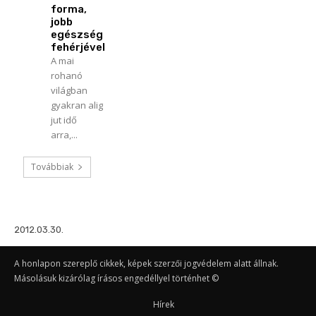
forma,
jobb
egészség
fehérjével
A mai
rohanó
világban
gyakran alig
jut idő
arra,...
Továbbiak
2012.03.30.
A honlapon szereplő cikkek, képek szerzői jogvédelem alatt állnak.
Másolásuk kizárólag írásos engedéllyel történhet ©
Hírek