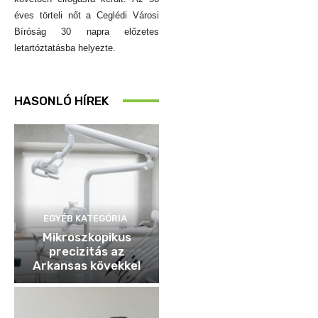
éves törteli nőt a Ceglédi Városi
Bíróság 30 napra előzetes
letartóztatásba helyezte.
HASONLÓ HÍREK
EGYÉB KATEGÓRIA
Mikroszkopikus
precizitás az
Arkansas kövekkel