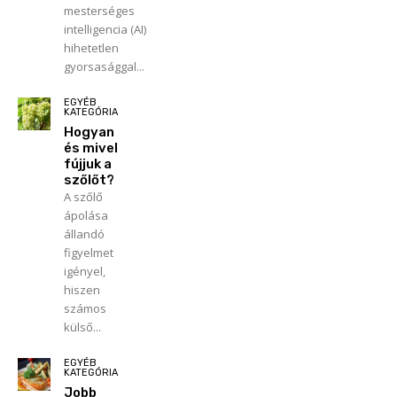
mesterséges
intelligencia (AI)
hihetetlen
gyorsasággal...
EGYÉB
KATEGÓRIA
Hogyan
és mivel
fújjuk a
szőlőt?
A szőlő
ápolása
állandó
figyelmet
igényel,
hiszen
számos
külső...
EGYÉB
KATEGÓRIA
Jobb