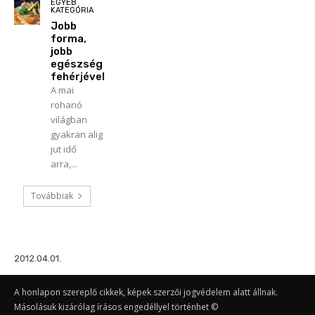
EGYÉB
KATEGÓRIA
Jobb
forma,
jobb
egészség
fehérjével
A mai
rohanó
világban
gyakran alig
jut idő
arra,...
Továbbiak
2012.04.01.
A honlapon szereplő cikkek, képek szerzői jogvédelem alatt állnak.
Másolásuk kizárólag írásos engedéllyel történhet ©