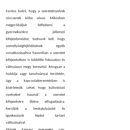
Fontos tudni, hogy a szeretetnyelvek
nincsenek kőbe vésve. Miközben
megpróbáljuk felfedezni a
gyermekünkre jellemző
kifejezésmódot, tudnunk kell, hogy
személyiségfejlődésének egyéb
vonatkozásaihoz hasonlóan a szeretet
kifejezésében is többféle fokozaton és
változáson megy keresztül. Ahogyan a
hobbija vagy tanulmányai területén,
úgy a kapcsolatteremtésben is
kísérletezik. Lehet, hogy különböző
nyelveket használ a szeretet
kifejezésére illetve elfogadására.
Kerüljük a beskatulyázást és
igyekezzünk lépést tartani
változásaival.
Akinek kamasz gyermeke van,