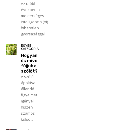
Az utóbbi
években a
mesterséges
intelligencia (AI)
hihetetlen
gyorsasággal...
EGYÉB
KATEGÓRIA
Hogyan
és mivel
fújjuk a
szőlőt?
A szőlő
ápolása
állandó
figyelmet
igényel,
hiszen
számos
külső...