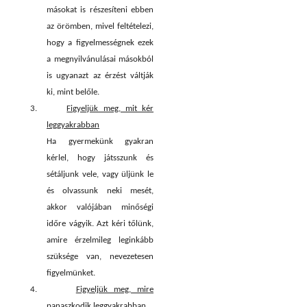
másokat is részesíteni ebben
az örömben, mivel feltételezi,
hogy a figyelmességnek ezek
a megnyilvánulásai másokból
is ugyanazt az érzést váltják
ki, mint belőle.
3.
Figyeljük meg, mit kér
leggyakrabban
Ha gyermekünk gyakran
kérlel, hogy játsszunk és
sétáljunk vele, vagy üljünk le
és olvassunk neki mesét,
akkor valójában minőségi
időre vágyik. Azt kéri tőlünk,
amire érzelmileg leginkább
szüksége van, nevezetesen
figyelmünket.
4.
Figyeljük meg, mire
panaszkodik leggyakrabban