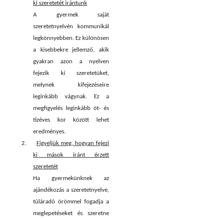
ki szeretetét irántunk
A gyermek saját
szeretetnyelvén kommunikál
legkönnyebben. Ez különösen
a kisebbekre jellemző, akik
gyakran azon a nyelven
fejezik ki szeretetüket,
melynek kifejezéseire
leginkább vágynak. Ez a
megfigyelés leginkább öt- és
tízéves kor között lehet
eredményes.
2.
Figyeljük meg, hogyan fejezi
ki mások iránt érzett
szeretetét
Ha gyermekünknek az
ajándékozás a szeretetnyelve,
túláradó örömmel fogadja a
meglepetéseket és szeretne