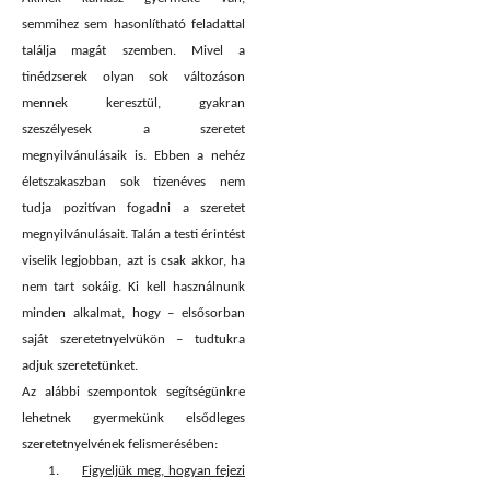
semmihez sem hasonlítható feladattal
találja magát szemben. Mivel a
tinédzserek olyan sok változáson
mennek keresztül, gyakran
szeszélyesek a szeretet
megnyilvánulásaik is. Ebben a nehéz
életszakaszban sok tizenéves nem
tudja pozitívan fogadni a szeretet
megnyilvánulásait. Talán a testi érintést
viselik legjobban, azt is csak akkor, ha
nem tart sokáig. Ki kell használnunk
minden alkalmat, hogy – elsősorban
saját szeretetnyelvükön – tudtukra
adjuk szeretetünket.
Az alábbi szempontok segítségünkre
lehetnek gyermekünk elsődleges
szeretetnyelvének felismerésében:
1.
Figyeljük meg, hogyan fejezi