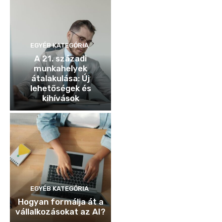
EGYÉB KATEGÓRIA
A 21. századi
munkahelyek
átalakulása: Új
lehetőségek és
kihívások
EGYÉB KATEGÓRIA
Hogyan formálja át a
vállalkozásokat az AI?