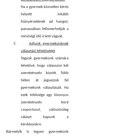
Ha a gyermek közvetlen kérés
helyett inkább
hiányérzetének ad hangot,
panaszaiban felismerhetjük a
minőségi idő iránti vágyát.
5.
Adjunk gyermekünknek
választási lehetőséget
Tegyük gyermekünk számára
lehetővé, hogy válasszon két
szeretetnyelv között. Több
héten át jegyezzük fel
gyermekünk választásait. Ha
ezek többsége egy bizonyos
szeretetnyelv köré
csoportosul, valószínűleg
választ kapunk a
kérdésünkre.
Bármelyik is legyen gyermekünk