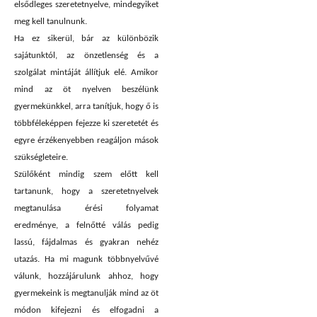
elsődleges szeretetnyelve, mindegyiket
meg kell tanulnunk.
Ha ez sikerül, bár az különbözik
sajátunktól, az önzetlenség és a
szolgálat mintáját állítjuk elé. Amikor
mind az öt nyelven beszélünk
gyermekünkkel, arra tanítjuk, hogy ő is
többféleképpen fejezze ki szeretetét és
egyre érzékenyebben reagáljon mások
szükségleteire.
Szülőként mindig szem előtt kell
tartanunk, hogy a szeretetnyelvek
megtanulása érési folyamat
eredménye, a felnőtté válás pedig
lassú, fájdalmas és gyakran nehéz
utazás. Ha mi magunk többnyelvűvé
válunk, hozzájárulunk ahhoz, hogy
gyermekeink is megtanulják mind az öt
módon kifejezni és elfogadni a