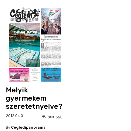
Melyik
gyermekem
szeretetnyelve?
2012.04.01.
0
558
By
Cegledipanorama