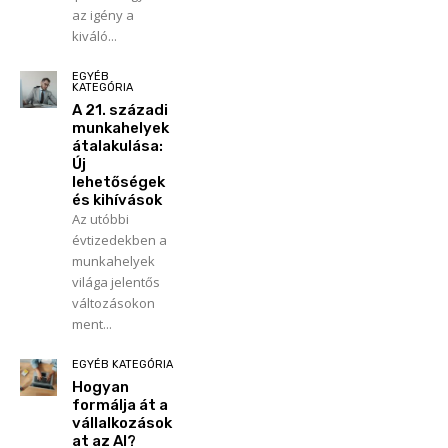
az igény a
kiváló...
EGYÉB
KATEGÓRIA
A 21. századi
munkahelyek
átalakulása:
Új
lehetőségek
és kihívások
Az utóbbi
évtizedekben a
munkahelyek
világa jelentős
változásokon
ment...
EGYÉB KATEGÓRIA
Hogyan
formálja át a
vállalkozások
at az AI?