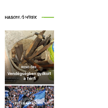
REND ŐRE
HASONLÓ HÍREK
Idén is közösen
ellenőriztek
REND ŐRE
Vendégségben gyilkolt
a férfi
EGYÉB KATEGÓRIA