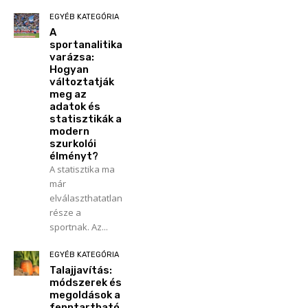
EGYÉB KATEGÓRIA
A
sportanalitika
varázsa:
Hogyan
változtatják
meg az
adatok és
statisztikák a
modern
szurkolói
élményt?
A statisztika ma
már
elválaszthatatlan
része a
sportnak. Az...
EGYÉB KATEGÓRIA
Talajjavítás:
módszerek és
megoldások a
fenntartható