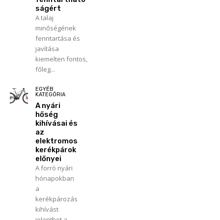
ságért
A talaj
minőségének
fenntartása és
javítása
kiemelten fontos,
főleg...
EGYÉB
KATEGÓRIA
A nyári
hőség
kihívásai és
az
elektromos
kerékpárok
előnyei
A forró nyári
hónapokban
a
kerékpározás
kihívást
jelenthet a...