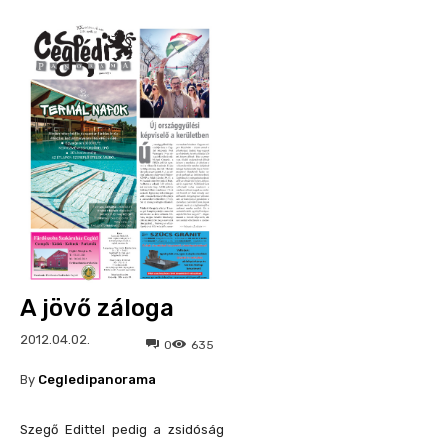
A jövő záloga
2012.04.02.
0
635
By
Cegledipanorama
Szegő Edittel pedig a zsidóság