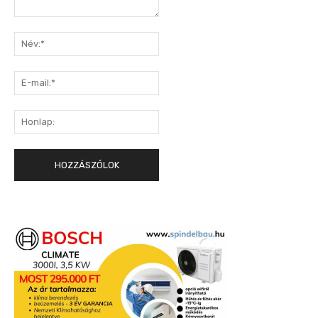
Hozzászólás:
Név:*
E-
mail:*
Honlap: