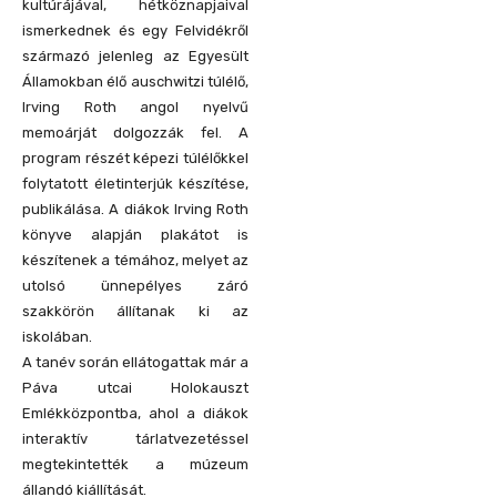
kultúrájával, hétköznapjaival
ismerkednek és egy Felvidékről
származó jelenleg az Egyesült
Államokban élő auschwitzi túlélő,
Irving Roth angol nyelvű
memoárját dolgozzák fel. A
program részét képezi túlélőkkel
folytatott életinterjúk készítése,
publikálása. A diákok Irving Roth
könyve alapján plakátot is
készítenek a témához, melyet az
utolsó ünnepélyes záró
szakkörön állítanak ki az
iskolában.
A tanév során ellátogattak már a
Páva utcai Holokauszt
Emlékközpontba, ahol a diákok
interaktív tárlatvezetéssel
megtekintették a múzeum
állandó kiállítását.