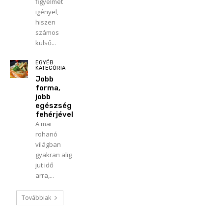
figyelmet
igényel,
hiszen
számos
külső...
EGYÉB
KATEGÓRIA
Jobb
forma,
jobb
egészség
fehérjével
A mai
rohanó
világban
gyakran alig
jut idő
arra,...
Továbbiak