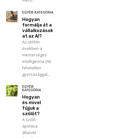
ment...
EGYÉB KATEGÓRIA
Hogyan
formálja át a
vállalkozások
at az AI?
Az utóbbi
években a
mesterséges
intelligencia (AI)
hihetetlen
gyorsasággal...
EGYÉB
KATEGÓRIA
Hogyan
és mivel
fújjuk a
szőlőt?
A szőlő
ápolása
állandó