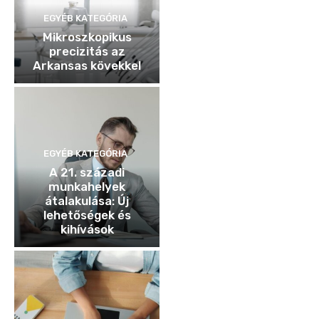
EGYÉB KATEGÓRIA
Mikroszkopikus
precizitás az
Arkansas kövekkel
EGYÉB KATEGÓRIA
A 21. századi
munkahelyek
átalakulása: Új
lehetőségek és
kihívások