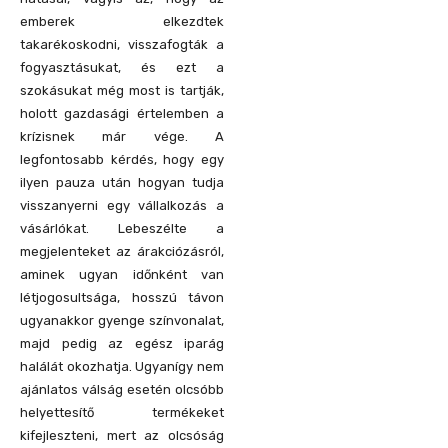
emberek elkezdtek
takarékoskodni, visszafogták a
fogyasztásukat, és ezt a
szokásukat még most is tartják,
holott gazdasági értelemben a
krízisnek már vége. A
legfontosabb kérdés, hogy egy
ilyen pauza után hogyan tudja
visszanyerni egy vállalkozás a
vásárlókat. Lebeszélte a
megjelenteket az árakciózásról,
aminek ugyan időnként van
létjogosultsága, hosszú távon
ugyanakkor gyenge színvonalat,
majd pedig az egész iparág
halálát okozhatja. Ugyanígy nem
ajánlatos válság esetén olcsóbb
helyettesítő termékeket
kifejleszteni, mert az olcsóság