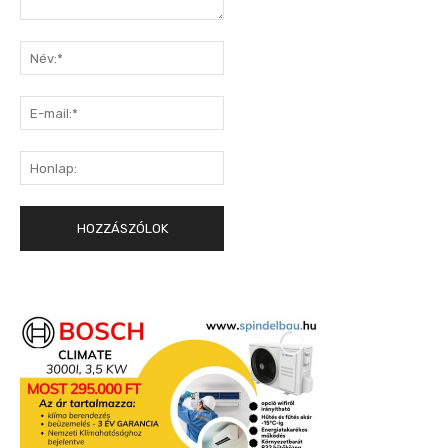
Hozzászólás:
Név:*
E-
mail:*
Honlap: