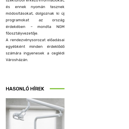
szektorból érkező információkat,
és ennek nyomán tesznek
módosításokat, dolgoznak ki új
programokat az ország
érdekében – mondta NGM
főosztályvezetője.
A rendezvénysorozat előadásai
egyébként minden érdeklődő
számára ingyenesek a ceglédi
Városházán.
HASONLÓ HÍREK