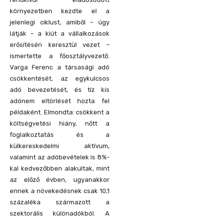
környezetben kezdte el a
jelenlegi ciklust, amiből – úgy
látják – a kiút a vállalkozások
erősítésén keresztül vezet –
ismertette a főosztályvezető.
Varga Ferenc a társasági adó
csökkentését, az egykulcsos
adó bevezetését, és tíz kis
adónem eltörlését hozta fel
példaként. Elmondta: csökkent a
költségvetési hiány, nőtt a
foglalkoztatás és a
külkereskedelmi aktívum,
valamint az adóbevételek is 8%-
kal kedvezőbben alakultak, mint
az előző évben, ugyanakkor
ennek a növekedésnek csak 10,1
százaléka származott a
szektorális különadókból. A