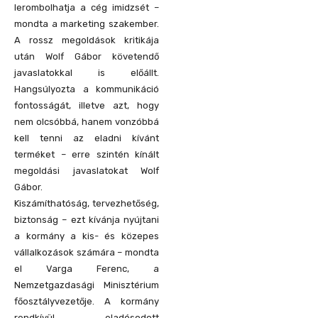
lerombolhatja a cég imidzsét –
mondta a marketing szakember.
A rossz megoldások kritikája
után Wolf Gábor követendő
javaslatokkal is előállt.
Hangsúlyozta a kommunikáció
fontosságát, illetve azt, hogy
nem olcsóbbá, hanem vonzóbbá
kell tenni az eladni kívánt
terméket – erre szintén kínált
megoldási javaslatokat Wolf
Gábor.
Kiszámíthatóság, tervezhetőség,
biztonság – ezt kívánja nyújtani
a kormány a kis- és közepes
vállalkozások számára – mondta
el Varga Ferenc, a
Nemzetgazdasági Minisztérium
főosztályvezetője. A kormány
rendkívül eladósodott