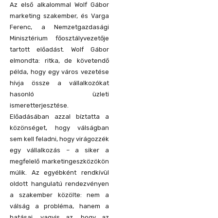
Az első alkalommal Wolf Gábor
marketing szakember, és Varga
Ferenc, a Nemzetgazdasági
Minisztérium főosztályvezetője
tartott előadást. Wolf Gábor
elmondta: ritka, de követendő
példa, hogy egy város vezetése
hívja össze a vállalkozókat
hasonló üzleti
ismeretterjesztése.
Előadásában azzal bíztatta a
közönséget, hogy válságban
sem kell feladni, hogy virágozzék
egy vállalkozás – a siker a
megfelelő marketingeszközökön
múlik. Az egyébként rendkívül
oldott hangulatú rendezvényen
a szakember közölte: nem a
válság a probléma, hanem a
hatásai, vagyis az, hogy az