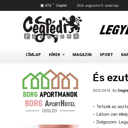
C
2026. augusztus 9. vasárnap
27.2
Cegléd
CÍMLAP
HÍREK
MAGAZIN
SPORT
KA
És ezu
By
Cegl
2012.04.15.
– Tetszik az aszt
– Látom van elkép
– Dolgozom. Legy