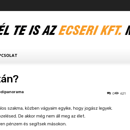
PCSOLAT
tán?
edipanorama
0
621
alos szakma, közben vágyaim egyike, hogy jogász legyek.
zelésed. De akkor még nem áll meg az élet.
en pénzem és segítsek másokon.