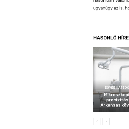
hasonlóan vallom:
ugyanúgy az is, h
HASONLÓ HÍRE
EGYÉB KATEGÓ
Mikroszkop
precizitás
Arkansas köv