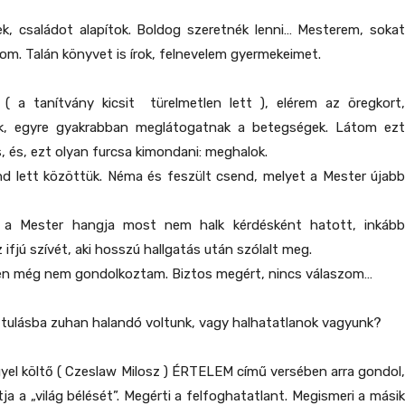
ek, családot alapítok. Boldog szeretnék lenni… Mesterem, sokat
tom. Talán könyvet is írok, felnevelem gyermekeimet.
( a tanítvány kicsit türelmetlen lett ), elérem az öregkort,
k, egyre gyakrabban meglátogatnak a betegségek. Látom ezt
, és, ezt olyan furcsa kimondani: meghalok.
 lett közöttük. Néma és feszült csend, melyet a Mester újabb
a Mester hangja most nem halk kérdésként hatott, inkább
z ifjú szívét, aki hosszú hallgatás után szólalt meg.
n még nem gondolkoztam. Biztos megért, nincs válaszom…
tulásba zuhan halandó voltunk, vagy halhatatlanok vagyunk?
gyel költő ( Czeslaw Milosz ) ÉRTELEM című versében arra gondol,
ja a „világ bélését”. Megérti a felfoghatatlant. Megismeri a másik