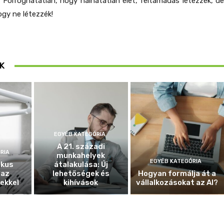
 Fölfoghatatlan, hogy halhatatlan élet, feltámadás létezzék, de
ogy ne létezzék!
K
EGYÉB KATEGÓRIA
A 21. századi
RIA
munkahelyek
EGYÉB KATEGÓRIA
ikus
átalakulása: Új
 az
lehetőségek és
Hogyan formálja át a
ekkel
kihívások
vállalkozásokat az AI?