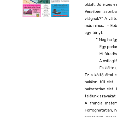
oldalt. Jó érzés e
Versében azonban
világnak?” A vált
más nincs. – Ebb
egy tényt.
” Még ha így vo
Egy porlandó a
Mi fáradhatatl
A csillagközi ű
És kiáltoz, tilt
Ez a költő által 
halálon túli élet,
halhatatlan élet
találunk szavakat
A francia matem
Fölfoghatatlan, h