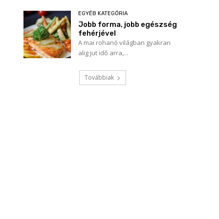
EGYÉB KATEGÓRIA
Jobb forma, jobb egészség
fehérjével
A mai rohanó világban gyakran
alig jut idő arra,...
Továbbiak