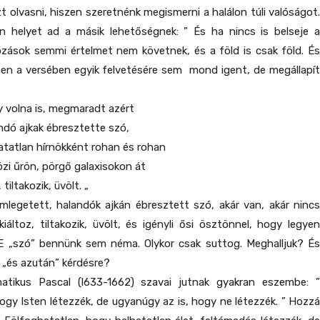
zt olvasni, hiszen szeretnénk megismerni a halálon túli valóságot.
 helyet ad a másik lehetőségnek: ” És ha nincs is belseje a
ozások semmi értelmet nem követnek, és a föld is csak föld. És
en a versében egyik felvetésére sem mond igent, de megállapít
lna is, megmaradt azért
jkak ébresztette szó,
an hírnökként rohan és rohan
rön, pörgő galaxisokon át
akozik, üvölt. „
emlegetett, halandók ajkán ébresztett szó, akár van, akár nincs
 kiáltoz, tiltakozik, üvölt, és igényli ősi ösztönnel, hogy legyen
. E „szó” bennünk sem néma. Olykor csak suttog. Meghalljuk? És
 „és azután” kérdésre?
atikus Pascal (l633-1662) szavai jutnak gyakran eszembe: ”
ogy Isten létezzék, de ugyanúgy az is, hogy ne létezzék. ” Hozzá