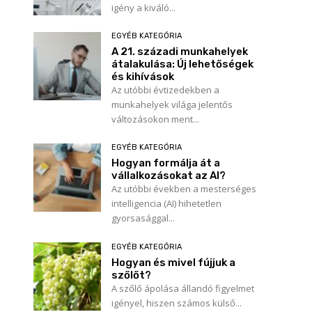
igény a kiváló...
EGYÉB KATEGÓRIA
A 21. századi munkahelyek
átalakulása: Új lehetőségek
és kihívások
Az utóbbi évtizedekben a
munkahelyek világa jelentős
változásokon ment...
EGYÉB KATEGÓRIA
Hogyan formálja át a
vállalkozásokat az AI?
Az utóbbi években a mesterséges
intelligencia (AI) hihetetlen
gyorsasággal...
EGYÉB KATEGÓRIA
Hogyan és mivel fújjuk a
szőlőt?
A szőlő ápolása állandó figyelmet
igényel, hiszen számos külső...