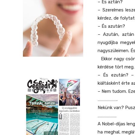
– És aztán?
– Szerelmes lesz
kérdez, de folyta
– És azután?
– Azután, aztán 
nyugdíjba megye
nagyszüleimen. És
Ekkor nagy csönd
kérdése tört meg.
– És ezután? – 
kiáltásként érte a
– Nem tudom. Eze
………………….
Nekünk van? Pusz
…………………
A Nobel-díjas len
ha meghal, meglát