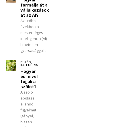
Hogyan
formálja át a
vállalkozások
at az AI?
Az utóbbi
években a
mesterséges
intelligencia (AI)
hihetetlen
gyorsasággal...
EGYÉB
KATEGÓRIA
Hogyan
és mivel
fújjuk a
szőlőt?
A szőlő
ápolása
állandó
figyelmet
igényel,
hiszen