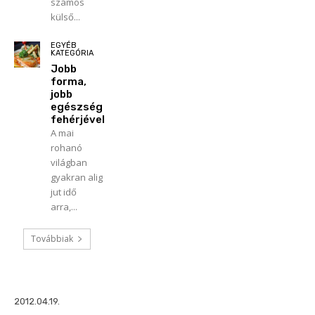
számos
külső...
EGYÉB
KATEGÓRIA
Jobb
forma,
jobb
egészség
fehérjével
A mai
rohanó
világban
gyakran alig
jut idő
arra,...
Továbbiak
2012.04.19.