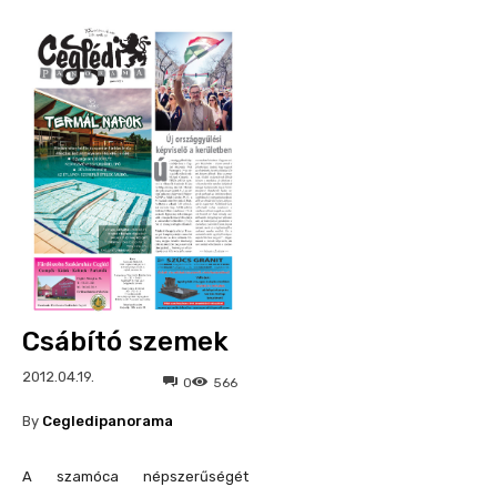
Csábító szemek
2012.04.19.
0
566
By
Cegledipanorama
A szamóca népszerűségét