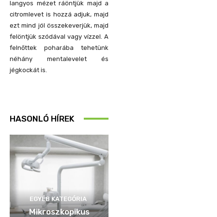
langyos mézet ráöntjük majd a
citromlevet is hozzá adjuk, majd
ezt mind jól összekeverjük, majd
felöntjük szódával vagy vízzel. A
felnőttek poharába tehetünk
néhány mentalevelet és
jégkockát is.
HASONLÓ HÍREK
EGYÉB KATEGÓRIA
Mikroszkopikus