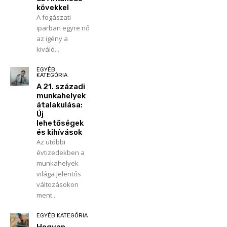
kövekkel
A fogászati
iparban egyre nő
az igény a
kiváló...
EGYÉB
KATEGÓRIA
A 21. századi
munkahelyek
átalakulása:
Új
lehetőségek
és kihívások
Az utóbbi
évtizedekben a
munkahelyek
világa jelentős
változásokon
ment...
EGYÉB KATEGÓRIA