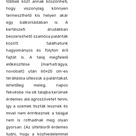
többek közt annak köszönheti,
hogy viszonylag könnyen
termeszthető kis helyen akár
egy balkonládában is. A
kertészeti árudákban
beszerezhető szamóca palánták
között találhatunk
hagyományos és folyton érő
fajtát is. A talaj megfelelő
előkészítése (marhatrágya,
novobalt) után 60×25 cm-es
térállásba ültessük a palántákat,
lehetőleg meleg, napos
fekvésbe. Ha sík talajba kerülnek
érdemes alá agroszövetet tenni,
így a szemek tiszták lesznek és
mivel nem érintkeznek a talajjal
nem is rothadnak meg olyan
gyorsan. (Az ültetésről érdemes
tudni, hogy a közhiedelemmel