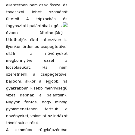
ellentétben nem csak ősszel és
tavasszal lehet szamócát
ültetni! A tápkockás és
fagyasztott palántákat e
gész
évben ültethetjük.)
Ültethetjük őket intenzíven is
ilyenkor érdemes csepegtetővel
ellátni a növényeket
megkönnyítve ezzel a
locsolásukat. Ha nem
szeretnénk a csepegtetővel
bajlódni, akkor a legjobb, ha
gyakrabban kisebb mennyiségű
vizet kapnak a palántáink.
Nagyon fontos, hogy mindig
gyommenetesen tartsuk a
növényeket, valamint az indákat
távolítsuk el róluk.
A szamóca rügyképződése