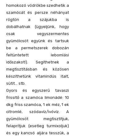
homokozó vödrökbe szedhetik a
szamócát és persze néhányat
rögtön a szájukba is
dobálhatnak (ügyeljünk, hogy
csak vegyszermentes
gyümölcsöt együnk és tartsuk
be a permetszerek dobozán
feltüntetett lebomlási
időszakot!). Segíthetnek a
megtisztításban és közösen
készíthetünk vitamindús italt,
sütit… stb.
Gyors és egyszerű tavaszi
frissítő a szamóca limonádé: 10
dkg friss szamóca, 1 ek méz, 1 ek
citromlé, szódavíz/ivóvíz. A
gyümölcsöt megtisztítjuk,
felaprítjuk (esetleg turmixoljuk)
és egy kancsó aljára tesszük, a