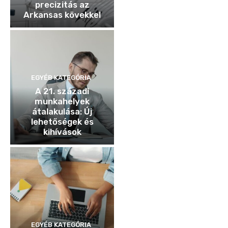
precizitás az
Arkansas kövekkel
EGYÉB KATEGÓRIA
A 21. századi
munkahelyek
átalakulása: Új
lehetőségek és
kihívások
EGYÉB KATEGÓRIA