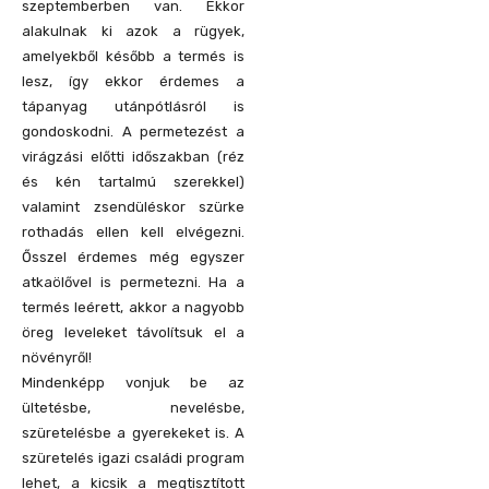
szeptemberben van. Ekkor
alakulnak ki azok a rügyek,
amelyekből később a termés is
lesz, így ekkor érdemes a
tápanyag utánpótlásról is
gondoskodni. A permetezést a
virágzási előtti időszakban (réz
és kén tartalmú szerekkel)
valamint zsendüléskor szürke
rothadás ellen kell elvégezni.
Ősszel érdemes még egyszer
atkaölővel is permetezni. Ha a
termés leérett, akkor a nagyobb
öreg leveleket távolítsuk el a
növényről!
Mindenképp vonjuk be az
ültetésbe, nevelésbe,
szüretelésbe a gyerekeket is. A
szüretelés igazi családi program
lehet, a kicsik a megtisztított