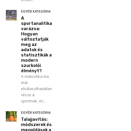
EGYÉB KATEGÓRIA
A
sportanalitika
varázsa:
Hogyan
változtatják
meg az
adatok és
statisztikák a
modern
szurkolói
élményt?
A statisztika ma
már
elválaszthatatlan
része a
sportnak. Az...
EGYÉB KATEGÓRIA
Talajjavítás:
módszerek és
megoldások a