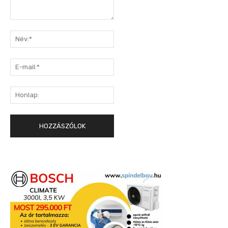
Hozzászólás:
Név:*
E-
mail:*
Honlap: