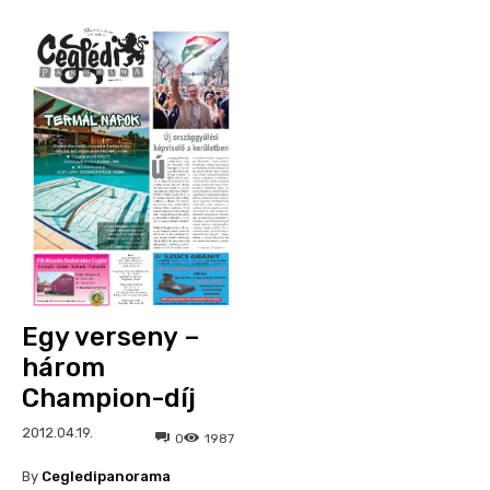
Egy verseny –
három
Champion-díj
2012.04.19.
0
1987
By
Cegledipanorama