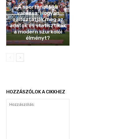
A sportanalitika
varázsa: Hogyan
változtatják meg az
adatok és statisztikák
a modern szurkolói
élményt?
HOZZÁSZÓLOK A CIKKHEZ