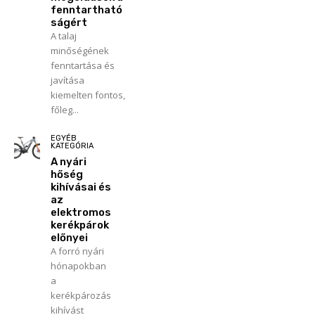
fenntartható
ságért
A talaj
minőségének
fenntartása és
javítása
kiemelten fontos,
főleg...
EGYÉB
KATEGÓRIA
A nyári
hőség
kihívásai és
az
elektromos
kerékpárok
előnyei
A forró nyári
hónapokban
a
kerékpározás
kihívást