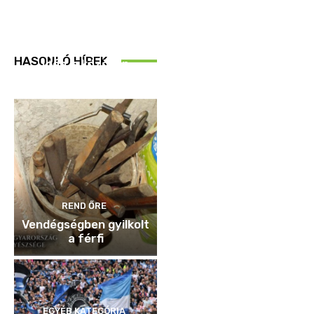
REND ŐRE
HASONLÓ HÍREK
Idén is közösen
ellenőriztek
REND ŐRE
Vendégségben gyilkolt
a férfi
EGYÉB KATEGÓRIA