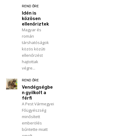
REND ŐRE
Idén is
közösen
ellenőriztek
Magyar és
román
társhatóságok
közös közúti
ellenőrzést
hajtottak
végre...
REND ŐRE
Vendégségbe
n gyilkolt a
férfi
A Pest Vármegyei
Főügyészség
minősített
emberölés
bűntette miatt
emelt...