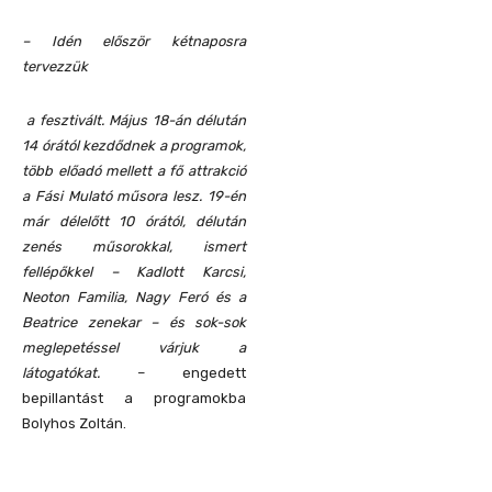
– Idén először kétnaposra
tervezzük
a fesztivált. Május 18-án délután
14 órától kezdődnek a programok,
több előadó mellett a fő attrakció
a Fási Mulató műsora lesz. 19-én
már délelőtt 10 órától, délután
zenés műsorokkal, ismert
fellépőkkel – Kadlott Karcsi,
Neoton Familia, Nagy Feró és a
Beatrice zenekar – és sok-sok
meglepetéssel várjuk a
látogatókat.
– engedett
bepillantást a programokba
Bolyhos Zoltán.