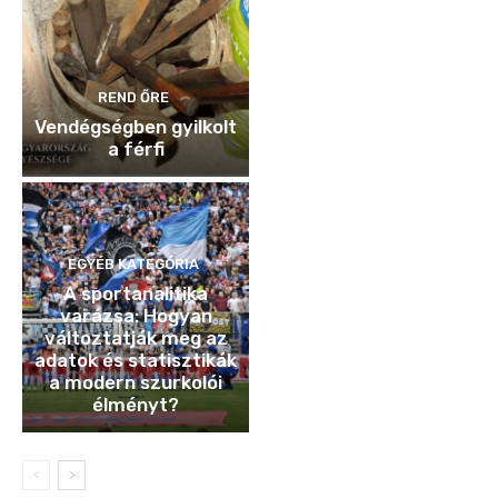
REND ŐRE
Vendégségben gyilkolt
a férfi
EGYÉB KATEGÓRIA
A sportanalitika
varázsa: Hogyan
változtatják meg az
adatok és statisztikák
a modern szurkolói
élményt?