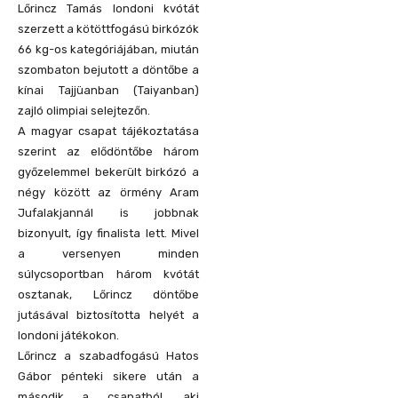
Lőrincz Tamás londoni kvótát
szerzett a kötöttfogású birkózók
66 kg-os kategóriájában, miután
szombaton bejutott a döntőbe a
kínai Tajjüanban (Taiyanban)
zajló olimpiai selejtezőn.
A magyar csapat tájékoztatása
szerint az elődöntőbe három
győzelemmel bekerült birkózó a
négy között az örmény Aram
Jufalakjannál is jobbnak
bizonyult, így finalista lett. Mivel
a versenyen minden
súlycsoportban három kvótát
osztanak, Lőrincz döntőbe
jutásával biztosította helyét a
londoni játékokon.
Lőrincz a szabadfogású Hatos
Gábor pénteki sikere után a
második a csapatból, aki