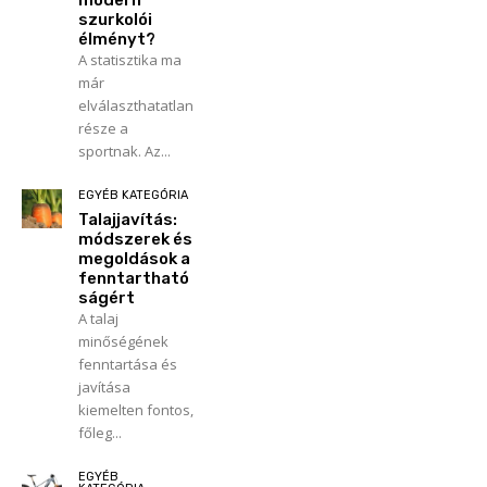
szurkolói
élményt?
A statisztika ma
már
elválaszthatatlan
része a
sportnak. Az...
EGYÉB KATEGÓRIA
Talajjavítás:
módszerek és
megoldások a
fenntartható
ságért
A talaj
minőségének
fenntartása és
javítása
kiemelten fontos,
főleg...
EGYÉB