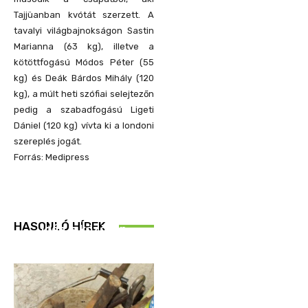
Tajjüanban kvótát szerzett. A
tavalyi világbajnokságon Sastin
Marianna (63 kg), illetve a
kötöttfogású Módos Péter (55
kg) és Deák Bárdos Mihály (120
kg), a múlt heti szófiai selejtezőn
pedig a szabadfogású Ligeti
Dániel (120 kg) vívta ki a londoni
szereplés jogát.
Forrás: Medipress
REND ŐRE
HASONLÓ HÍREK
Idén is közösen
ellenőriztek