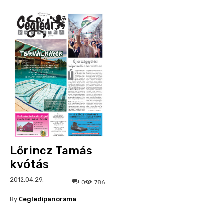
Lőrincz Tamás
kvótás
2012.04.29.
0
786
By
Cegledipanorama