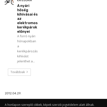
KATEGÓRIA
A nyári
hőség
kihívásai és
az
elektromos
kerékpárok
előnyei
A forró nyári
hónapokban
a
kerékpározás
kihívást
jelenthet a...
Továbbiak
2012.04.29.
A honlapon szereplő cikkek, képek szerzői jogvédelem alatt állnak.