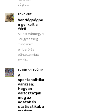
végre...
REND ŐRE
Vendégségbe
n gyilkolt a
férfi
A Pest Vármegyei
Főügyészség
minősített
emberölés
bűntette miatt
emelt...
EGYÉB KATEGÓRIA
A
sportanalitika
varázsa:
Hogyan
változtatják
meg az
adatok és
statisztikák a
modern