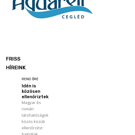
FRISS
HÍREINK
REND ŐRE
Idén is
közösen
ellenőriztek
Magyar és
román
társhatóságok
közös közúti
ellenőrzést
hajtottak