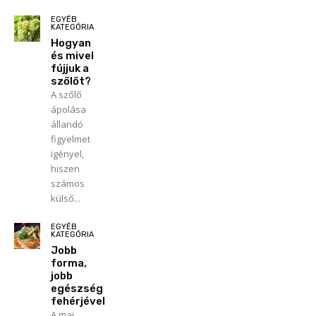
EGYÉB
KATEGÓRIA
Hogyan
és mivel
fújjuk a
szőlőt?
A szőlő
ápolása
állandó
figyelmet
igényel,
hiszen
számos
külső...
EGYÉB
KATEGÓRIA
Jobb
forma,
jobb
egészség
fehérjével
A mai