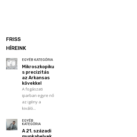
FRISS
HÍREINK
EGYÉB KATEGÓRIA
Mikroszkopiku
s precizitás
az Arkansas
kövekkel
A fogászati
iparban egyre nő
az igény a
kiváló...
EGYÉB
KATEGÓRIA
A 21. századi
munkahelyek