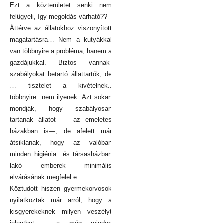
Ezt a közterületet senki nem
felügyeli, így megoldás várható??
Áttérve az állatokhoz viszonyított
magatartásra… Nem a kutyákkal
van többnyire a probléma, hanem a
gazdájukkal. Biztos vannak
szabályokat betartó állattartók, de
… tisztelet a kivételnek..
többnyire nem ilyenek. Azt sokan
mondják, hogy szabályosan
tartanak állatot – az emeletes
házakban is—, de afelett már
átsiklanak, hogy az valóban
minden higiénia és társasházban
lakó emberek minimális
elvárásának megfelel e.
Köztudott hiszen gyermekorvosok
nyilatkoztak már arról, hogy a
kisgyerekeknek milyen veszélyt
jelenthet – a még minden