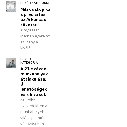
EGYÉB KATEGÓRIA
Mikroszkopiku
s precizitás
az Arkansas
kövekkel
A fogászati
iparban egyre nő
az igény a
kiváló...
EGYÉB
KATEGÓRIA
A 21. századi
munkahelyek
átalakulása:
Új
lehetőségek
és kihívások
Az utóbbi
évtizedekben a
munkahelyek
világa jelentős
változásokon