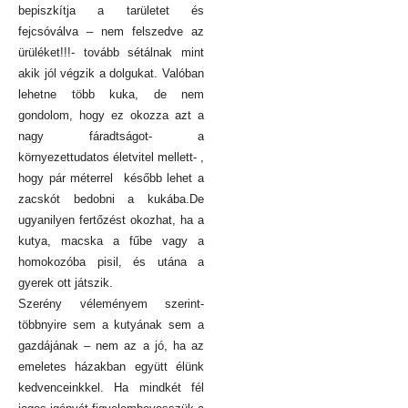
bepiszkítja a tarületet és
fejcsóválva – nem felszedve az
ürüléket!!!- tovább sétálnak mint
akik jól végzik a dolgukat. Valóban
lehetne több kuka, de nem
gondolom, hogy ez okozza azt a
nagy fáradtságot- a
környezettudatos életvitel mellett- ,
hogy pár méterrel később lehet a
zacskót bedobni a kukába.De
ugyanilyen fertőzést okozhat, ha a
kutya, macska a fűbe vagy a
homokozóba pisil, és utána a
gyerek ott játszik.
Szerény véleményem szerint-
többnyire sem a kutyának sem a
gazdájának – nem az a jó, ha az
emeletes házakban együtt élünk
kedvenceinkkel. Ha mindkét fél