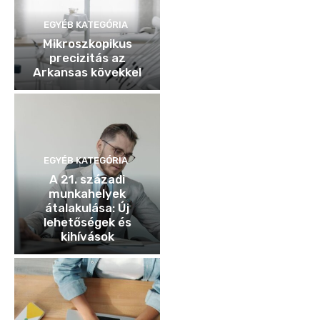
EGYÉB KATEGÓRIA
Mikroszkopikus
precizitás az
Arkansas kövekkel
EGYÉB KATEGÓRIA
A 21. századi
munkahelyek
átalakulása: Új
lehetőségek és
kihívások