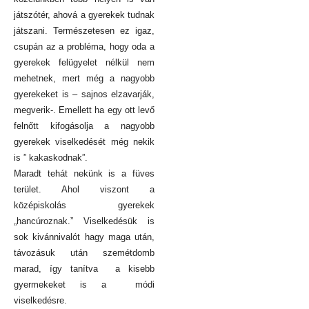
játszótér, ahová a gyerekek tudnak
játszani. Természetesen ez igaz,
csupán az a probléma, hogy oda a
gyerekek felügyelet nélkül nem
mehetnek, mert még a nagyobb
gyerekeket is – sajnos elzavarják,
megverik-. Emellett ha egy ott levő
felnőtt kifogásolja a nagyobb
gyerekek viselkedését még nekik
is ” kakaskodnak”.
Maradt tehát nekünk is a füves
terület. Ahol viszont a
középiskolás gyerekek
„hancúroznak.” Viselkedésük is
sok kivánnivalót hagy maga után,
távozásuk után szemétdomb
marad, így tanítva a kisebb
gyermekeket is a módi
viselkedésre.