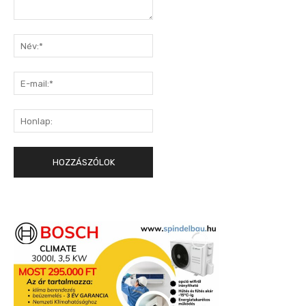
Hozzászólás:
Név:*
E-
mail:*
Honlap: