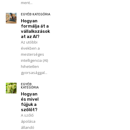
ment...
EGYÉB KATEGÓRIA
Hogyan
formálja át a
vállalkozások
at az AI?
Az utóbbi
években a
mesterséges
intelligencia (AI)
hihetetlen
gyorsasággal...
EGYÉB
KATEGÓRIA
Hogyan
és mivel
fújjuk a
szőlőt?
A szőlő
ápolása
állandó