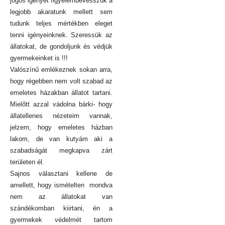
jogos igényét figyelembevesszük a
legjobb akaratunk mellett sem
tudunk teljes mértékben eleget
tenni igényeinknek. Szeressük az
állatokat, de gondoljunk és védjük
gyermekeinket is !!!
Valószínű emlékeznek sokan arra,
hogy régebben nem volt szabad az
emeletes házakban állatot tartani.
Mielőtt azzal vádolna bárki- hogy
állatellenes nézeteim vannak,
jelzem, hogy emeletes házban
lakom, de van kutyám aki a
szabadságát megkapva zárt
területen él.
Sajnos választani kellene de
amellett, hogy ismételten mondva
nem az állatokat van
szándékomban kiirtani, én a
gyermekek védelmét tartom