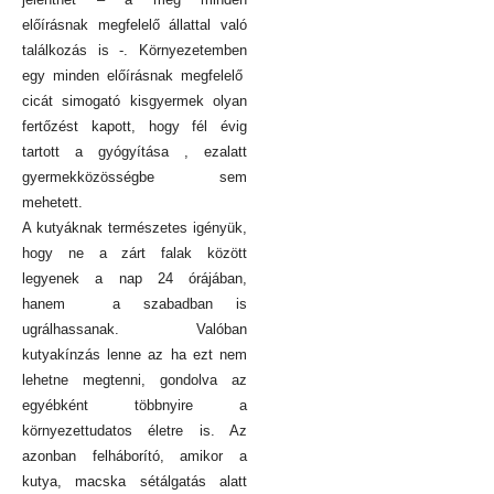
előírásnak megfelelő állattal való
találkozás is -. Környezetemben
egy minden előírásnak megfelelő
cicát simogató kisgyermek olyan
fertőzést kapott, hogy fél évig
tartott a gyógyítása , ezalatt
gyermekközösségbe sem
mehetett.
A kutyáknak természetes igényük,
hogy ne a zárt falak között
legyenek a nap 24 órájában,
hanem a szabadban is
ugrálhassanak. Valóban
kutyakínzás lenne az ha ezt nem
lehetne megtenni, gondolva az
egyébként többnyire a
környezettudatos életre is. Az
azonban felháborító, amikor a
kutya, macska sétálgatás alatt