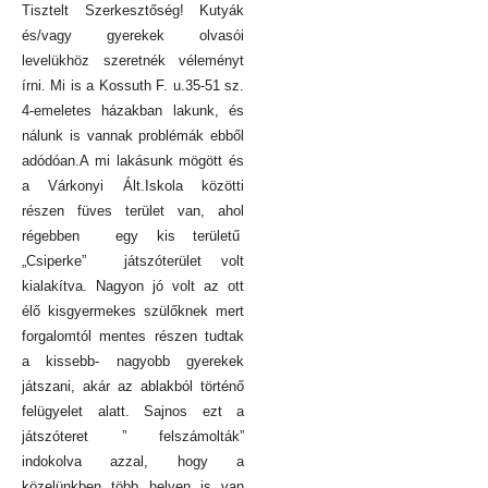
Tisztelt Szerkesztőség! Kutyák
és/vagy gyerekek olvasói
levelükhöz szeretnék véleményt
írni. Mi is a Kossuth F. u.35-51 sz.
4-emeletes házakban lakunk, és
nálunk is vannak problémák ebből
adódóan.A mi lakásunk mögött és
a Várkonyi Ált.Iskola közötti
részen füves terület van, ahol
régebben egy kis területű
„Csiperke” játszóterület volt
kialakítva. Nagyon jó volt az ott
élő kisgyermekes szülőknek mert
forgalomtól mentes részen tudtak
a kissebb- nagyobb gyerekek
játszani, akár az ablakból történő
felügyelet alatt. Sajnos ezt a
játszóteret ” felszámolták”
indokolva azzal, hogy a
közelünkben több helyen is van