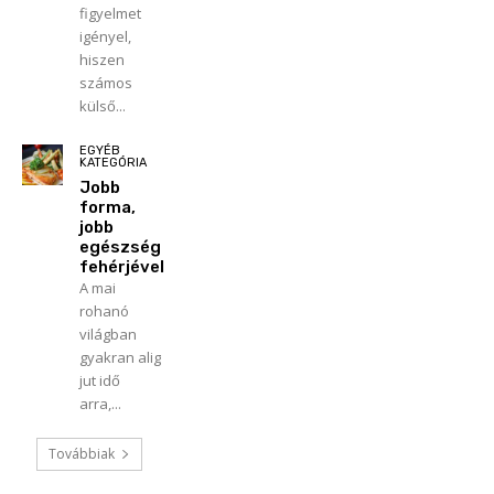
figyelmet
igényel,
hiszen
számos
külső...
EGYÉB
KATEGÓRIA
Jobb
forma,
jobb
egészség
fehérjével
A mai
rohanó
világban
gyakran alig
jut idő
arra,...
Továbbiak