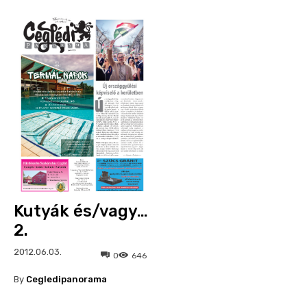
Kutyák és/vagy…
2.
2012.06.03.
0
646
By
Cegledipanorama