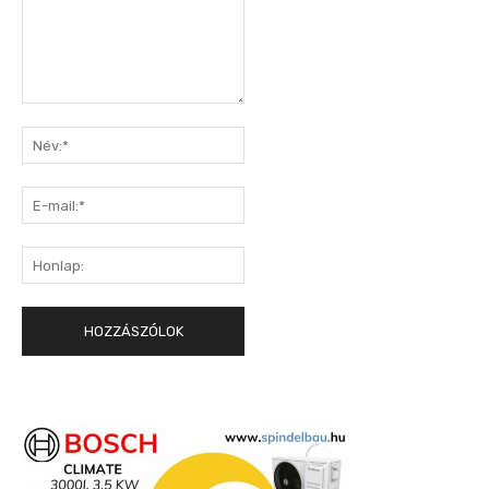
Hozzászólás:
Név:*
E-
mail:*
Honlap: