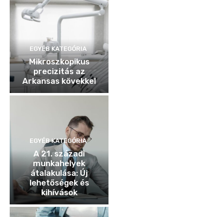
EGYÉB KATEGÓRIA
Mikroszkopikus
precizitás az
Arkansas kövekkel
EGYÉB KATEGÓRIA
A 21. századi
munkahelyek
átalakulása: Új
lehetőségek és
kihívások