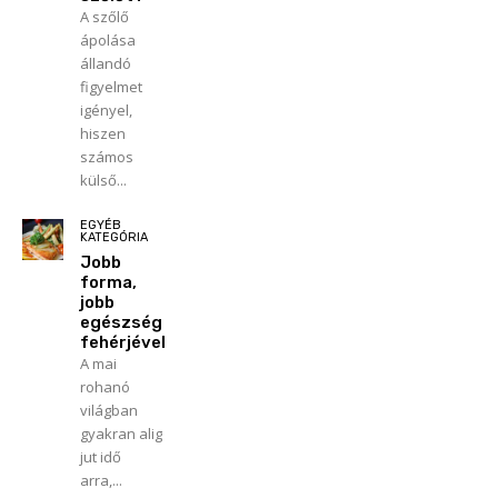
A szőlő
ápolása
állandó
figyelmet
igényel,
hiszen
számos
külső...
EGYÉB
KATEGÓRIA
Jobb
forma,
jobb
egészség
fehérjével
A mai
rohanó
világban
gyakran alig
jut idő
arra,...