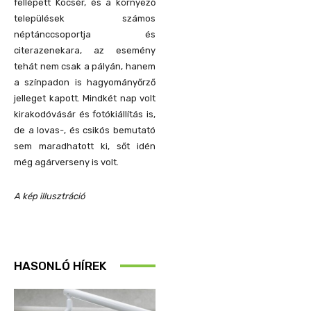
fellépett Kocsér, és a környező
települések számos
néptánccsoportja és
citerazenekara, az esemény
tehát nem csak a pályán, hanem
a színpadon is hagyományőrző
jelleget kapott. Mindkét nap volt
kirakodóvásár és fotókiállítás is,
de a lovas-, és csikós bemutató
sem maradhatott ki, sőt idén
még agárverseny is volt.
A kép illusztráció
HASONLÓ HÍREK