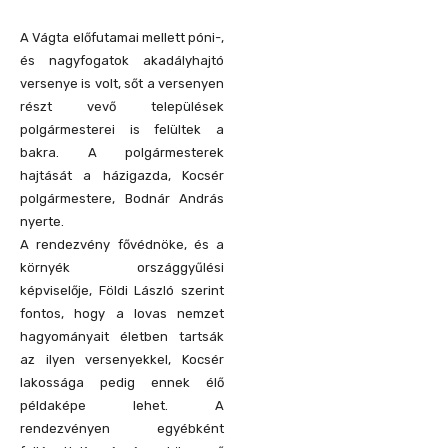
A Vágta előfutamai mellett póni-,
és nagyfogatok akadályhajtó
versenye is volt, sőt a versenyen
részt vevő települések
polgármesterei is felültek a
bakra. A polgármesterek
hajtását a házigazda, Kocsér
polgármestere, Bodnár András
nyerte.
A rendezvény fővédnöke, és a
környék országgyűlési
képviselője, Földi László szerint
fontos, hogy a lovas nemzet
hagyományait életben tartsák
az ilyen versenyekkel, Kocsér
lakossága pedig ennek élő
példaképe lehet. A
rendezvényen egyébként