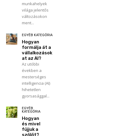
munkahelyek
világa jelentős
változásokon
ment...
EGYÉB KATEGÓRIA
Hogyan
formálja át a
vállalkozások
at az AI?
Az utóbbi
években a
mesterséges
intelligencia (AI)
hihetetlen
gyorsasággal...
EGYÉB
KATEGÓRIA
Hogyan
és mivel
fújjuk a
szőlőt?