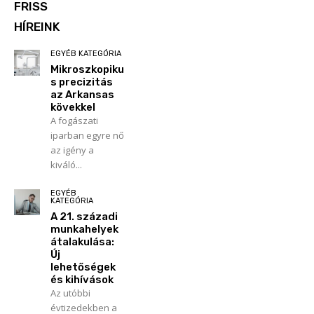
FRISS
HÍREINK
EGYÉB KATEGÓRIA
Mikroszkopiku
s precizitás
az Arkansas
kövekkel
A fogászati
iparban egyre nő
az igény a
kiváló...
EGYÉB
KATEGÓRIA
A 21. századi
munkahelyek
átalakulása:
Új
lehetőségek
és kihívások
Az utóbbi
évtizedekben a