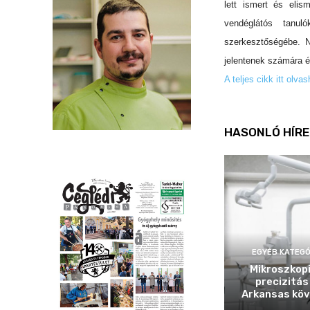
lett ismert és elis
vendéglátós tanul
szerkesztőségébe. N
jelentenek számára é
A teljes cikk itt olv
HASONLÓ HÍRE
EGYÉB KATEGÓ
Mikroszkop
precizitás
Arkansas köv