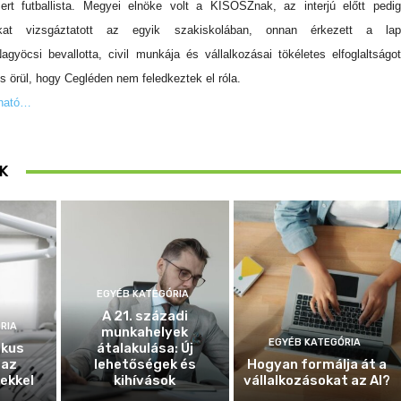
mert futballista. Megyei elnöke volt a KISOSZnak, az interjú előtt pedig
ókat vizsgáztatott az egyik szakiskolában, onnan érkezett a lap
agyöcsi bevallotta,
civil munkája és vállalkozásai tökéletes elfoglaltságot
s örül, hogy Cegléden nem feledkeztek el róla.
asható…
K
EGYÉB KATEGÓRIA
A 21. századi
RIA
munkahelyek
EGYÉB KATEGÓRIA
ikus
átalakulása: Új
 az
lehetőségek és
Hogyan formálja át a
ekkel
kihívások
vállalkozásokat az AI?