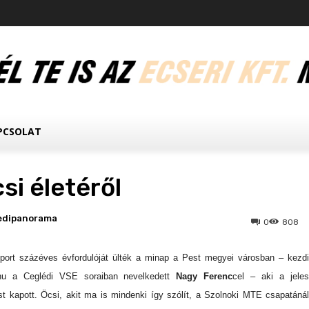
PCSOLAT
i életéről
edipanorama
0
808
sport százéves évfordulóját ülték a minap a Pest megyei városban – kezdi
on.hu a Ceglédi VSE soraiban nevelkedett
Nagy Ferenc
cel – aki a jele
t kapott. Öcsi, akit ma is mindenki így szólít, a Szolnoki MTE csapatánál