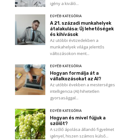
igény a kiváló...
EGYÉB KATEGÓRIA
A 21. századi munkahelyek
átalakulása: Új lehetőségek
és kihívások
Az utóbbi évtizedekben a
munkahelyek világa jelentős
változásokon ment...
EGYÉB KATEGÓRIA
Hogyan formálja át a
vállalkozásokat az AI?
Az utóbbi években a mesterséges
intelligencia (AI) hihetetlen
gyorsasággal...
EGYÉB KATEGÓRIA
Név:*
Hogyan és mivel fújjuk a
szőlőt?
A szőlő ápolása állandó figyelmet
E-
igényel, hiszen számos külső...