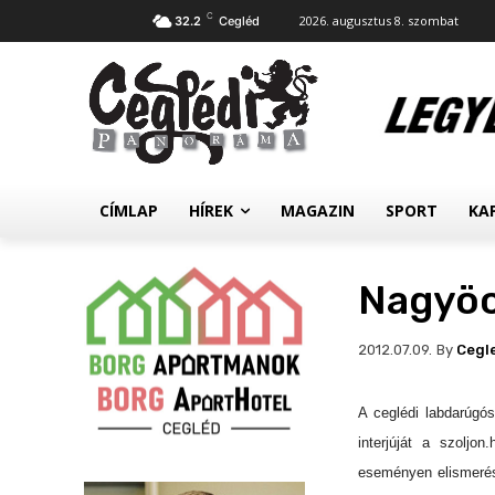
C
2026. augusztus 8. szombat
32.2
Cegléd
CÍMLAP
HÍREK
MAGAZIN
SPORT
KA
Nagyöcs
By
Cegl
2012.07.09.
A ceglédi labdarúgó
interjúját a szolj
eseményen elismerés