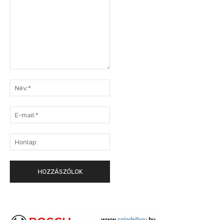
Hozzászólás:
Név:*
E-
mail:*
Honlap: