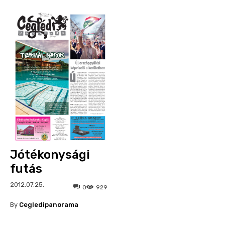
Jótékonysági
futás
2012.07.25.
0
929
By
Cegledipanorama