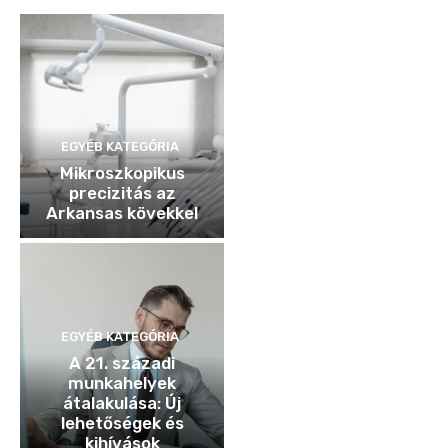
EGYÉB KATEGÓRIA
Mikroszkopikus
precizitás az
Arkansas kövekkel
EGYÉB KATEGÓRIA
A 21. századi
munkahelyek
átalakulása: Új
lehetőségek és
kihívások