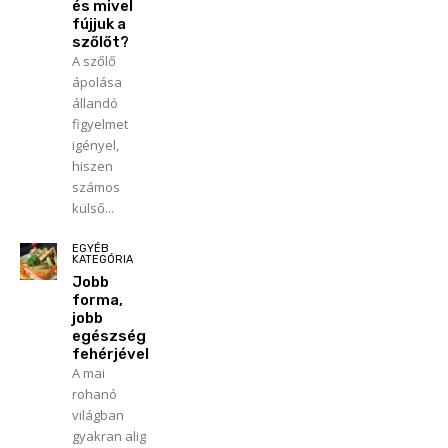
és mivel
fújjuk a
szőlőt?
A szőlő
ápolása
állandó
figyelmet
igényel,
hiszen
számos
külső...
EGYÉB
KATEGÓRIA
Jobb
forma,
jobb
egészség
fehérjével
A mai
rohanó
világban
gyakran alig