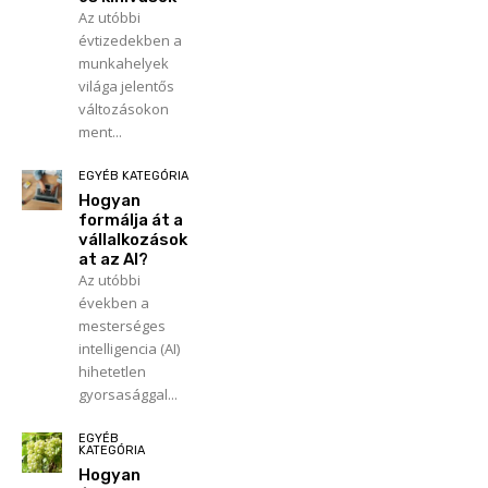
Az utóbbi
évtizedekben a
munkahelyek
világa jelentős
változásokon
ment...
EGYÉB KATEGÓRIA
Hogyan
formálja át a
vállalkozások
at az AI?
Az utóbbi
években a
mesterséges
intelligencia (AI)
hihetetlen
gyorsasággal...
EGYÉB
KATEGÓRIA
Hogyan