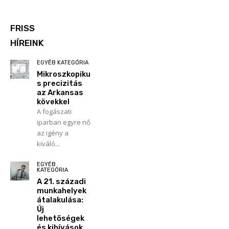
FRISS
HÍREINK
EGYÉB KATEGÓRIA
Mikroszkopiku
s precizitás
az Arkansas
kövekkel
A fogászati
iparban egyre nő
az igény a
kiváló...
EGYÉB
KATEGÓRIA
A 21. századi
munkahelyek
átalakulása:
Új
lehetőségek
és kihívások