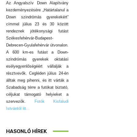
Az Angyalszív Down Alapítvány
kezdeményezésére „Határtalanul a
Down szindrómás gyerekekért”
címmel július 23 és 30 között
rendeznek jótékonysági futást
Székesfehérvár-Budapest-
Debrecen-Gyulafehérvár útvonalon.
A 600 km-es futást a Down-
szindrómás gyerekek oktatási
esélyegyenlőségéért vállalják a
résztvevők. Cegléden július 24-én
álltak meg pihenni, és itt várták a
Szabadság térre a futókat biztató,
céljukat támogató helyieket a
szervezők.
Fotók Kisfaludi
Istvántól itt…
HASONLÓ HÍREK