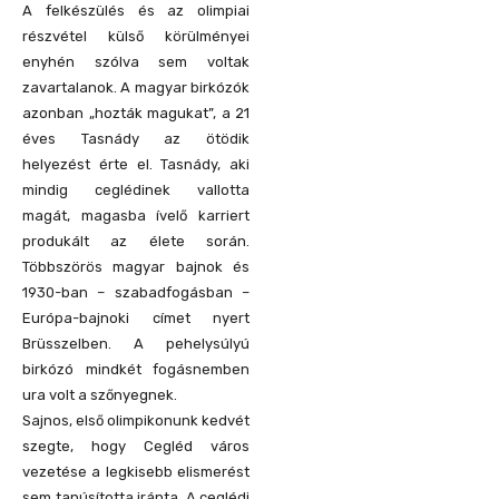
A felkészülés és az olimpiai
részvétel külső körülményei
enyhén szólva sem voltak
zavartalanok. A magyar birkózók
azonban „hozták magukat”, a 21
éves Tasnády az ötödik
helyezést érte el. Tasnády, aki
mindig ceglédinek vallotta
magát, magasba ívelő karriert
produkált az élete során.
Többszörös magyar bajnok és
1930-ban – szabadfogásban –
Európa-bajnoki címet nyert
Brüsszelben. A pehelysúlyú
birkózó mindkét fogásnemben
ura volt a szőnyegnek.
Sajnos, első olimpikonunk kedvét
szegte, hogy Cegléd város
vezetése a legkisebb elismerést
sem tanúsította iránta. A ceglédi