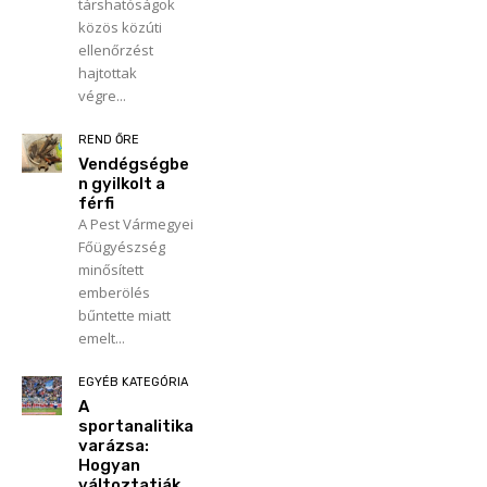
társhatóságok
közös közúti
ellenőrzést
hajtottak
végre...
REND ŐRE
Vendégségbe
n gyilkolt a
férfi
A Pest Vármegyei
Főügyészség
minősített
emberölés
bűntette miatt
emelt...
EGYÉB KATEGÓRIA
A
sportanalitika
varázsa:
Hogyan
változtatják