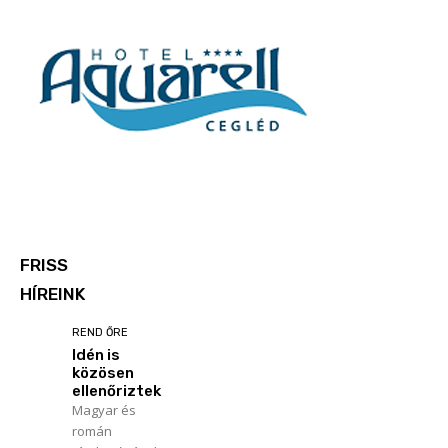
FRISS
HÍREINK
REND ŐRE
Idén is
közösen
ellenőriztek
Magyar és
román