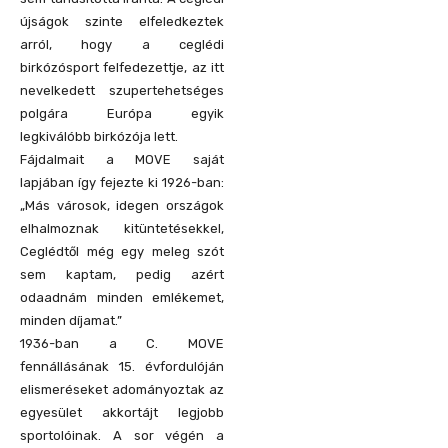
újságok szinte elfeledkeztek
arról, hogy a ceglédi
birkózósport felfedezettje, az itt
nevelkedett szupertehetséges
polgára Európa egyik
legkiválóbb birkózója lett.
Fájdalmait a MOVE saját
lapjában így fejezte ki 1926-ban:
„Más városok, idegen országok
elhalmoznak kitüntetésekkel,
Ceglédtől még egy meleg szót
sem kaptam, pedig azért
odaadnám minden emlékemet,
minden díjamat.”
1936-ban a C. MOVE
fennállásának 15. évfordulóján
elismeréseket adományoztak az
egyesület akkortájt legjobb
sportolóinak. A sor végén a