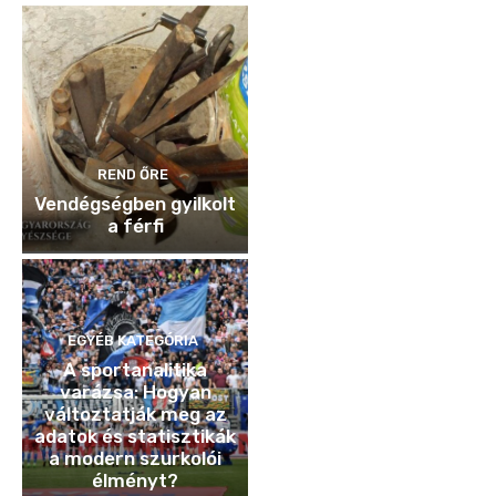
REND ŐRE
Vendégségben gyilkolt
a férfi
EGYÉB KATEGÓRIA
A sportanalitika
varázsa: Hogyan
változtatják meg az
adatok és statisztikák
a modern szurkolói
élményt?