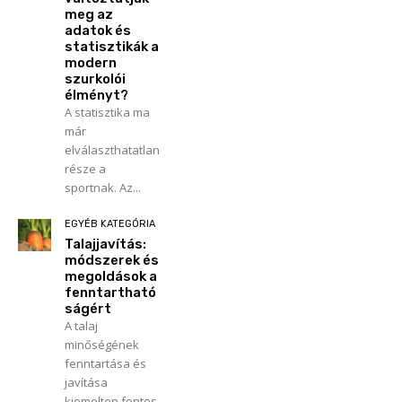
meg az
adatok és
statisztikák a
modern
szurkolói
élményt?
A statisztika ma
már
elválaszthatatlan
része a
sportnak. Az...
EGYÉB KATEGÓRIA
Talajjavítás:
módszerek és
megoldások a
fenntartható
ságért
A talaj
minőségének
fenntartása és
javítása
kiemelten fontos,