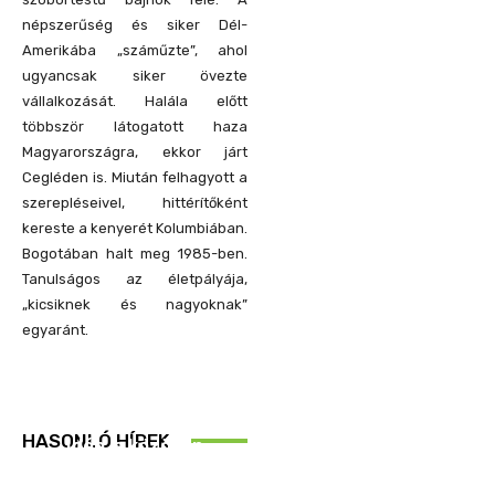
népszerűség és siker Dél-
Amerikába „száműzte”, ahol
ugyancsak siker övezte
vállalkozását. Halála előtt
többször látogatott haza
Magyarországra, ekkor járt
Cegléden is. Miután felhagyott a
szerepléseivel, hittérítőként
kereste a kenyerét Kolumbiában.
Bogotában halt meg 1985-ben.
Tanulságos az életpályája,
„kicsiknek és nagyoknak”
egyaránt.
REND ŐRE
HASONLÓ HÍREK
Idén is közösen
ellenőriztek