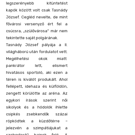
legszerényebb kitüntetést
kapók között volt csak Tasnády
József. Cegléd nevelte, de mint
fővárosi versenyző ért fel a
csúcsra, „szülővárosa” már nem
tekintette saját polgárának.
Tasnády József pályája a II.
világháború után fordulatot vett.
Megélhetési okok miatt
pankrátor lett, elismert
hivatásos sportoló, aki ezen a
téren is kiválót produkált. Ahol
fellépett, idehaza és külföldön,
zengett körülötte az aréna. Az
egykori írások szerint női
sikolyok és a hódolók ihlette
csipkés zsebkendők százai
röpködtek a küzdőtérre –
jelezvén a szimpátiájukat a
szobortestű bajnok felé. A