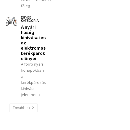
főleg...
EGYÉB
KATEGÓRIA
A nyári
hőség
kihívásai és
az
elektromos
kerékpárok
előnyei
A forró nyári
hónapokban
a
kerékpározás
kihívást
jelenthet a...
Továbbiak