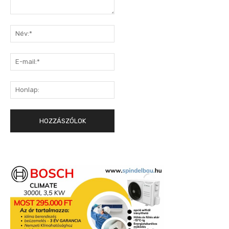
Hozzászólás:
Név:*
E-
mail:*
Honlap: