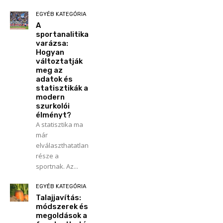
EGYÉB KATEGÓRIA
A
sportanalitika
varázsa:
Hogyan
változtatják
meg az
adatok és
statisztikák a
modern
szurkolói
élményt?
A statisztika ma
már
elválaszthatatlan
része a
sportnak. Az...
EGYÉB KATEGÓRIA
Talajjavítás:
módszerek és
megoldások a