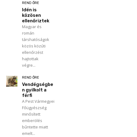
REND ŐRE
Idén is
közösen
ellenőriztek
Magyar és
román
társhatóságok
közös közúti
ellenőrzést
hajtottak
végre...
REND ŐRE
Vendégségbe
n gyilkolt a
férfi
A Pest Vármegyei
Főügyészség
minősített
emberölés
bűntette miatt
emelt...