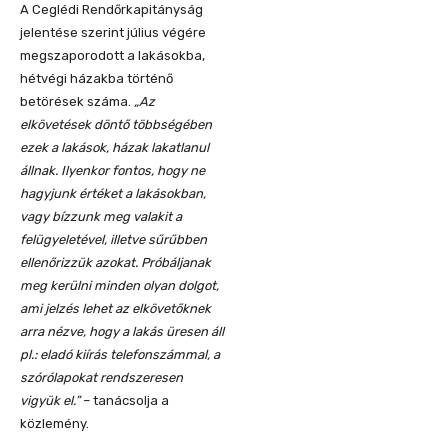
A Ceglédi Rendőrkapitányság
jelentése szerint július végére
megszaporodott a lakásokba,
hétvégi házakba történő
betörések száma.
„Az
elkövetések döntő többségében
ezek a lakások, házak lakatlanul
állnak. Ilyenkor fontos, hogy ne
hagyjunk értéket a lakásokban,
vagy bízzunk meg valakit a
felügyeletével, illetve sűrűbben
ellenőrizzük azokat. Próbáljanak
meg kerülni minden olyan dolgot,
ami jelzés lehet az elkövetőknek
arra nézve, hogy a lakás üresen áll
pl.: eladó kiírás telefonszámmal, a
szórólapokat rendszeresen
vigyük el.”
– tanácsolja a
közlemény.