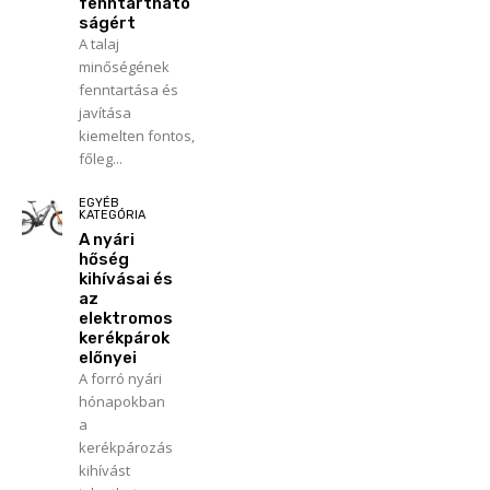
fenntartható
ságért
A talaj
minőségének
fenntartása és
javítása
kiemelten fontos,
főleg...
EGYÉB
KATEGÓRIA
A nyári
hőség
kihívásai és
az
elektromos
kerékpárok
előnyei
A forró nyári
hónapokban
a
kerékpározás
kihívást