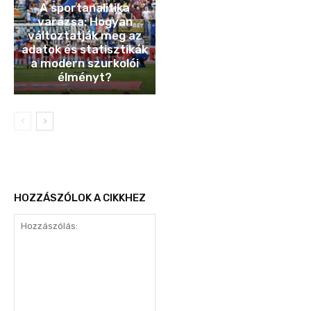
A sportanalitika
varázsa: Hogyan
változtatják meg az
adatok és statisztikák
a modern szurkolói
élményt?
HOZZÁSZÓLOK A CIKKHEZ