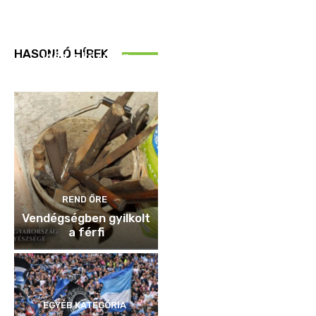
REND ŐRE
HASONLÓ HÍREK
Idén is közösen
ellenőriztek
REND ŐRE
Vendégségben gyilkolt
a férfi
EGYÉB KATEGÓRIA