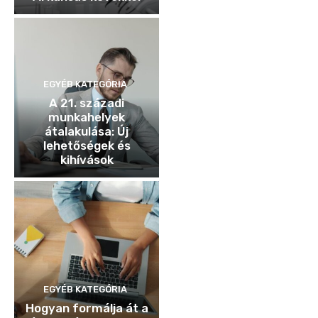
EGYÉB KATEGÓRIA
A 21. századi
munkahelyek
átalakulása: Új
lehetőségek és
kihívások
EGYÉB KATEGÓRIA
Hogyan formálja át a