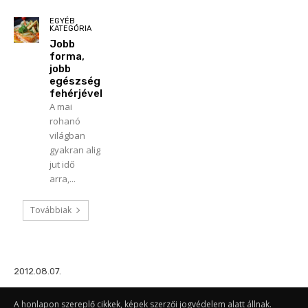
EGYÉB
KATEGÓRIA
Jobb
forma,
jobb
egészség
fehérjével
A mai
rohanó
világban
gyakran alig
jut idő
arra,...
Továbbiak
2012.08.07.
A honlapon szereplő cikkek, képek szerzői jogvédelem alatt állnak.