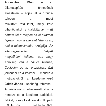
Augusztus 19-én – az
államalapítás ünnepének
előestéjén – adják át a Szűcs-
telepen a most
felállított feszületet, mely köré
pihenőparkot is kialakítanak.
– Itt
nőttem fel a telepen és ki akartam
fejezni, hogy a szeretet lehet csak,
ami a felemelkedést szolgálja. Az
ellenségeskedés helyett
megbékélni kellene, erre nagy
szükség van a Szűcs telepen,
Cegléden és az országban. Ezt
jelképezi ez a kereszt.
– mondta a
motivációkról a kezdeményező
Jakab János
kisebbségi referens.
A kőalapzaton elhelyezett akácfa
kereszt és a körülötte padokkal,
fákkal, virágokkal kialakított park
vállalkozók felajánlásából,