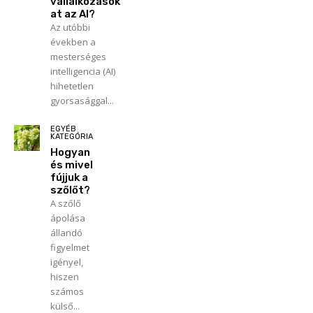
vállalkozások
at az AI?
Az utóbbi
években a
mesterséges
intelligencia (AI)
hihetetlen
gyorsasággal...
EGYÉB
KATEGÓRIA
Hogyan
és mivel
fújjuk a
szőlőt?
A szőlő
ápolása
állandó
figyelmet
igényel,
hiszen
számos
külső...