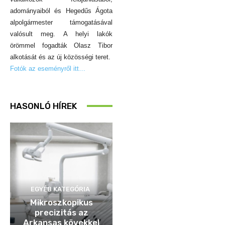
adományaiból és Hegedűs Ágota
alpolgármester támogatásával
valósult meg. A helyi lakók
örömmel fogadták Olasz Tibor
alkotását és az új közösségi teret.
Fotók az eseményről itt…
HASONLÓ HÍREK
EGYÉB KATEGÓRIA
Mikroszkopikus
precizitás az
Arkansas kövekkel