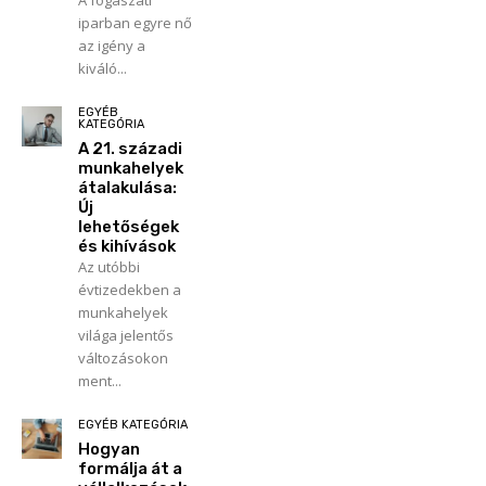
A fogászati
iparban egyre nő
az igény a
kiváló...
EGYÉB
KATEGÓRIA
A 21. századi
munkahelyek
átalakulása:
Új
lehetőségek
és kihívások
Az utóbbi
évtizedekben a
munkahelyek
világa jelentős
változásokon
ment...
EGYÉB KATEGÓRIA
Hogyan
formálja át a