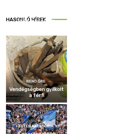
REND ŐRE
HASONLÓ HÍREK
Idén is közösen
ellenőriztek
REND ŐRE
Vendégségben gyilkolt
a férfi
EGYÉB KATEGÓRIA
A sportanalitika