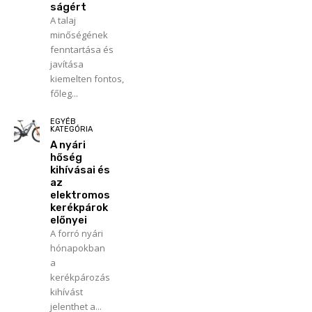
ságért
A talaj
minőségének
fenntartása és
javítása
kiemelten fontos,
főleg...
EGYÉB
KATEGÓRIA
A nyári
hőség
kihívásai és
az
elektromos
kerékpárok
előnyei
A forró nyári
hónapokban
a
kerékpározás
kihívást
jelenthet a...