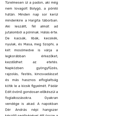
Türelmesen ül a padon, aki még
nem lovagolt Bolygó, a póniló
hátán. Minden nap sor kerül
mindenkire a Hargita táborban.
Aki leszállt, fél almát ad
jutalomból a póninak. Hálás érte.
De kacsák, libák, kecskék,
nyulak, és Masa, meg Szophi, a
két mosómedve is várja a
legkorábban érkezőket,
kezdődhet az etetés.
Napközben gyöngyfűzés,
rajzolás, festés, kincsvadászat
és más hasznos elfoglaltság
kötik le a kicsik figyelmét. Pádár
Edit óvónő gondosan előkészül a
foglalkozásokra. Gyakran
vendége is akad. A napokban
Dér András népi hangszer
készítő segítségével állt össze a