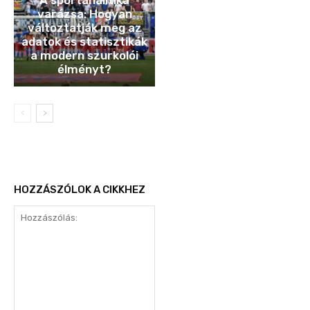
varázsa: Hogyan
változtatják meg az
adatok és statisztikák
a modern szurkolói
élményt?
HOZZÁSZÓLOK A CIKKHEZ