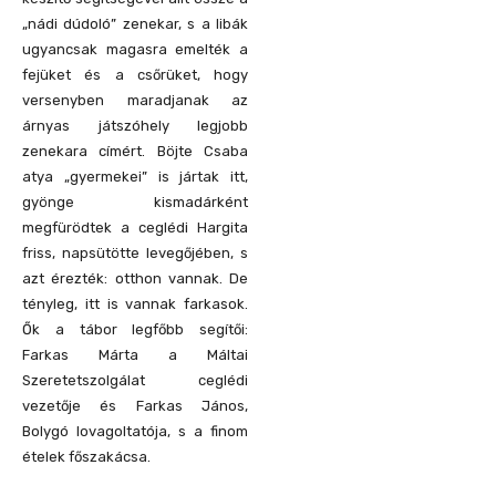
„nádi dúdoló” zenekar, s a libák
ugyancsak magasra emelték a
fejüket és a csőrüket, hogy
versenyben maradjanak az
árnyas játszóhely legjobb
zenekara címért. Böjte Csaba
atya „gyermekei” is jártak itt,
gyönge kismadárként
megfürödtek a ceglédi Hargita
friss, napsütötte levegőjében, s
azt érezték: otthon vannak. De
tényleg, itt is vannak farkasok.
Ők a tábor legfőbb segítői:
Farkas Márta a Máltai
Szeretetszolgálat ceglédi
vezetője és Farkas János,
Bolygó lovagoltatója, s a finom
ételek főszakácsa.