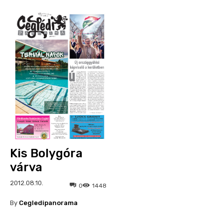
Kis Bolygóra
várva
2012.08.10.
0
1448
By
Cegledipanorama