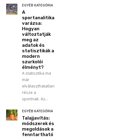
EGYÉB KATEGÓRIA
A
sportanalitika
varázsa:
Hogyan
változtatják
meg az
adatok és
statisztikák a
modern
szurkolói
élményt?
A statisztika ma
már
elválaszthatatlan
része a
sportnak. Az...
EGYÉB KATEGÓRIA
Talajjavítás:
módszerek és
megoldások a
fenntartható