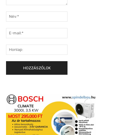
Hozzászólás:
Név:*
E-
mail:*
Honlap: