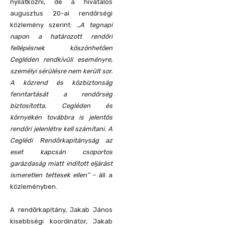
nyilatkozni, de a hivatalos
augusztus 20-ai rendőrségi
közlemény szerint:
„A tegnapi
napon a határozott rendőri
fellépésnek köszönhetően
Cegléden rendkívüli eseményre,
személyi sérülésre nem került sor.
A közrend és közbiztonság
fenntartását a rendőrség
biztosította. Cegléden és
környékén továbbra is jelentős
rendőri jelenlétre kell számítani. A
Ceglédi Rendőrkapitányság az
eset kapcsán csoportos
garázdaság miatt indított eljárást
ismeretlen tettesek ellen”
– áll a
közleményben.
A rendőrkapitány, Jakab János
kisebbségi koordinátor, Jakab