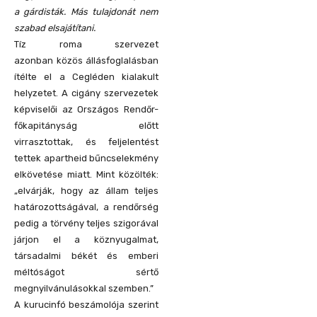
a gárdisták. Más tulajdonát nem
szabad elsajátítani.
Tíz roma szervezet
azonban közös állásfoglalásban
ítélte el a Cegléden kialakult
helyzetet. A cigány szervezetek
képviselői az Országos Rendőr-
főkapitányság előtt
virrasztottak, és feljelentést
tettek apartheid bűncselekmény
elkövetése miatt. Mint közölték:
„elvárják, hogy az állam teljes
határozottságával, a rendőrség
pedig a törvény teljes szigorával
járjon el a köznyugalmat,
társadalmi békét és emberi
méltóságot sértő
megnyilvánulásokkal szemben.”
A kurucinfó beszámolója szerint