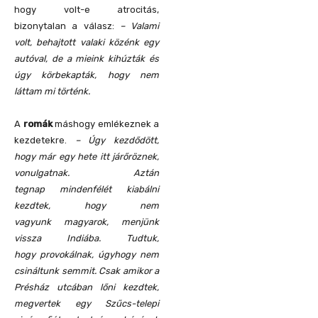
hogy volt-e atrocitás,
bizonytalan a válasz:
– Valami
volt, behajtott valaki közénk egy
autóval, de a mieink kihúzták és
úgy körbekapták, hogy nem
láttam mi történk.
A
romák
máshogy emlékeznek a
kezdetekre.
– Úgy kezdődött,
hogy már egy hete itt járőröznek,
vonulgatnak. Aztán
tegnap mindenfélét kiabálni
kezdtek, hogy nem
vagyunk magyarok, menjünk
vissza Indiába. Tudtuk,
hogy provokálnak, úgyhogy nem
csináltunk semmit. Csak amikor a
Présház utcában lőni kezdtek,
megvertek egy Szűcs-telepi