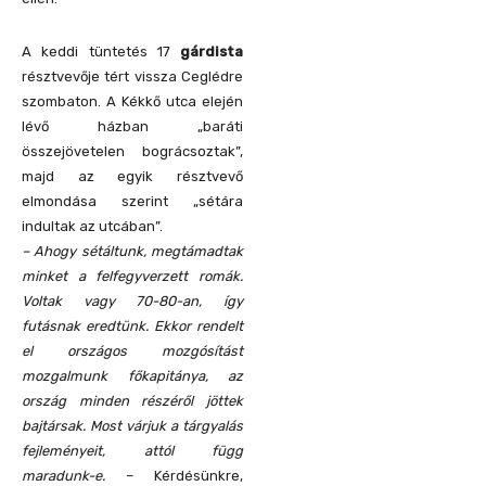
A keddi tüntetés 17
gárdista
résztvevője tért vissza Ceglédre
szombaton. A Kékkő utca elején
lévő házban „baráti
összejövetelen bográcsoztak”,
majd az egyik résztvevő
elmondása szerint „sétára
indultak az utcában”.
– Ahogy sétáltunk, megtámadtak
minket a felfegyverzett romák.
Voltak vagy 70-80-an, így
futásnak eredtünk. Ekkor rendelt
el országos mozgósítást
mozgalmunk főkapitánya, az
ország minden részéről jöttek
bajtársak. Most várjuk a tárgyalás
fejleményeit, attól függ
maradunk-e.
– Kérdésünkre,