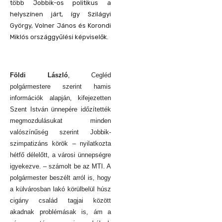
több Jobbik-os politikus a
helyszínen járt, így Szilágyi
György, Volner János és Korondi
Miklós országgyűlési képviselők.
Földi László
, Cegléd
polgármestere szerint hamis
információk alapján, kifejezetten
Szent István ünnepére időzítették
megmozdulásukat minden
valószínűség szerint Jobbik-
szimpatizáns körök – nyilatkozta
hétfő délelőtt, a városi ünnepségre
igyekezve. – számolt be az MTI. A
polgármester beszélt arról is, hogy
a külvárosban lakó körülbelül húsz
cigány család tagjai között
akadnak problémásak is, ám a