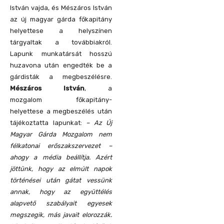
István vajda, és Mészáros István
az új magyar gárda főkapitány
helyettese a helyszínen
tárgyaltak a továbbiakról.
Lapunk munkatársát hosszú
huzavona után engedték be a
gárdisták a megbeszélésre.
Mészáros István
, a
mozgalom főkapitány-
helyettese a megbeszélés után
tájékoztatta lapunkat:
– Az Új
Magyar Gárda Mozgalom nem
félkatonai erőszakszervezet –
ahogy a média beállítja. Azért
jöttünk, hogy az elmúlt napok
történései után gátat vessünk
annak, hogy az együttélés
alapvető szabályait egyesek
megszegik, más javait elorozzák.