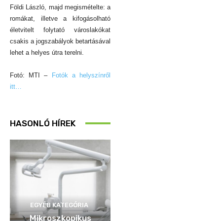
Földi László, majd megismételte: a
romákat, illetve a kifogásolható
életvitelt folytató városlakókat
csakis a jogszabályok betartásával
lehet a helyes útra terelni.
Fotó: MTI –
Fotók a helyszínről
itt…
HASONLÓ HÍREK
EGYÉB KATEGÓRIA
Mikroszkopikus