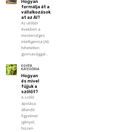
Hogyan
formálja át a
vállalkozások
at az AI?
Az utóbbi
években a
mesterséges
intelligencia (AI)
hihetetlen
gyorsasággal...
EGYÉB
KATEGÓRIA
Hogyan
és mivel
fújjuk a
szőlőt?
A szőlő
ápolása
állandó
figyelmet
igényel,
hiszen