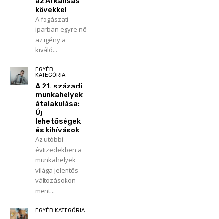
az Arkansas
kövekkel
A fogászati
iparban egyre nő
az igény a
kiváló...
EGYÉB
KATEGÓRIA
A 21. századi
munkahelyek
átalakulása:
Új
lehetőségek
és kihívások
Az utóbbi
évtizedekben a
munkahelyek
világa jelentős
változásokon
ment...
EGYÉB KATEGÓRIA