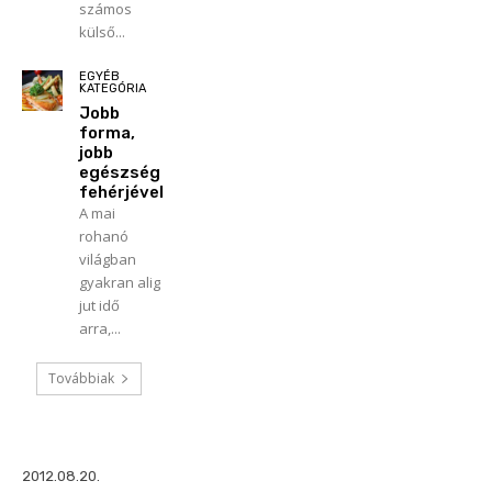
számos
külső...
EGYÉB
KATEGÓRIA
Jobb
forma,
jobb
egészség
fehérjével
A mai
rohanó
világban
gyakran alig
jut idő
arra,...
Továbbiak
2012.08.20.