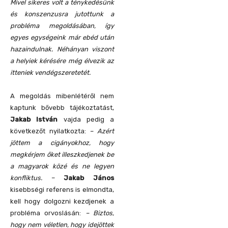
Mivel sikeres volt a ténykedésünk
és konszenzusra jutottunk a
probléma megoldásában, így
egyes egységeink már ebéd után
hazaindulnak. Néhányan viszont
a helyiek kérésére még élvezik az
itteniek vendégszeretetét.
A megoldás mibenlétéről nem
kaptunk bővebb tájékoztatást,
Jakab István
vajda pedig a
következőt nyilatkozta:
– Azért
jöttem a cigányokhoz, hogy
megkérjem őket illeszkedjenek be
a magyarok közé és ne legyen
konfliktus.
–
Jakab János
kisebbségi referens is elmondta,
kell hogy dolgozni kezdjenek a
probléma orvoslásán:
– Biztos,
hogy nem véletlen, hogy idejöttek