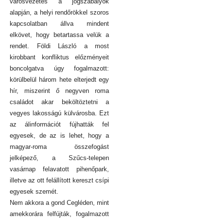
városvezetés a jogszabályok
alapján, a helyi rendőrökkel szoros
kapcsolatban állva mindent
elkövet, hogy betartassa velük a
rendet. Földi László a most
kirobbant konfliktus előzményeit
boncolgatva úgy fogalmazott:
körülbelül három hete elterjedt egy
hír, miszerint ő negyven roma
családot akar beköltöztetni a
vegyes lakosságú külvárosba. Ezt
az álinformációt fújhatták fel
egyesek, de az is lehet, hogy a
magyar-roma összefogást
jelképező, a Szűcs-telepen
vasárnap felavatott pihenőpark,
illetve az ott felállított kereszt csípi
egyesek szemét.
Nem akkora a gond Cegléden, mint
amekkorára felfújták, fogalmazott