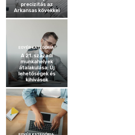
precizitás az
Arkansas kövekkel
EGYÉB KATEGÓRIA
A 21. századi
munkahelyek
átalakulása: Új
lehetőségek és
kihívások
EGYÉB KATEGÓRIA