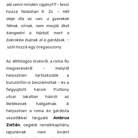
alá venni minden cigányt?!
– teszi
hozzá feldúltan R. Zs.
– Hét
eleje óta ez van, a gyerekek
félnek, sírnak, nem merjük őket
kiengedni a házból, mert a
bokrokba bújnak el a gárdások.
–
szól hozzá egy öregasszony.
Az állítólagos lövésről, a roma fiú
megveréséről – melyről
helyszínen tartózkodók a
kurucinfón is beszámoltak – és a
felgyújtott három Puttony
utcai lakatlan házról az
illetékesek hallgatnak. A
helyszínen a roma és gárdista
vezetőkkel tárgyaló
Ambrus
Zoltán
, ceglédi rendőrkapitány
lapunknak nem kívánt