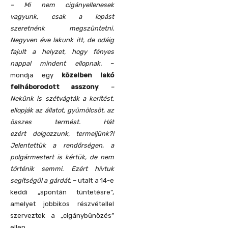
– Mi nem cigányellenesek
vagyunk, csak a lopást
szeretnénk megszüntetni.
Negyven éve lakunk itt, de odáig
fajult a helyzet, hogy fényes
nappal mindent ellopnak.
–
mondja egy
közelben lakó
felháborodott asszony
.
–
Nekünk is szétvágták a kerítést,
ellopják az állatot, gyümölcsöt, az
összes termést. Hát
ezért dolgozzunk, termeljünk?!
Jelentettük a rendőrségen, a
polgármestert is kértük, de nem
történik semmi. Ezért hívtuk
segítségül a gárdát.
– utalt a 14-e
keddi „spontán tüntetésre”,
amelyet jobbikos részvétellel
szerveztek a „cigánybűnözés”
ellen.