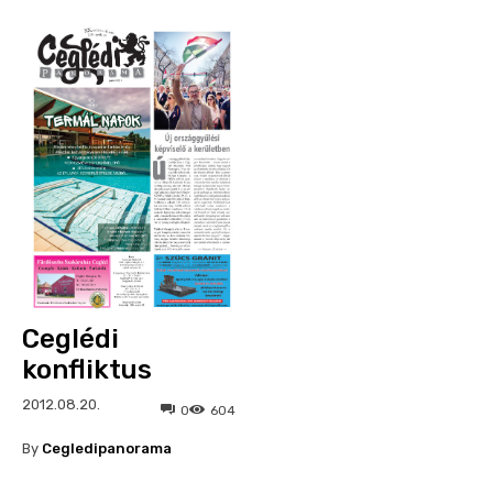
Ceglédi
konfliktus
2012.08.20.
0
604
By
Cegledipanorama