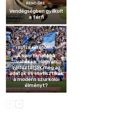
REND ŐRE
Vendégségben gyilkolt
a férfi
EGYÉB KATEGÓRIA
A sportanalitika
varázsa: Hogyan
változtatják meg az
adatok és statisztikák
a modern szurkolói
élményt?