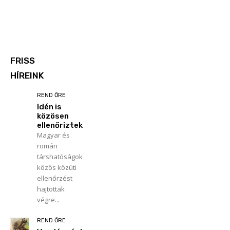
FRISS
HÍREINK
REND ŐRE
Idén is
közösen
ellenőriztek
Magyar és
román
társhatóságok
közös közúti
ellenőrzést
hajtottak
végre...
REND ŐRE