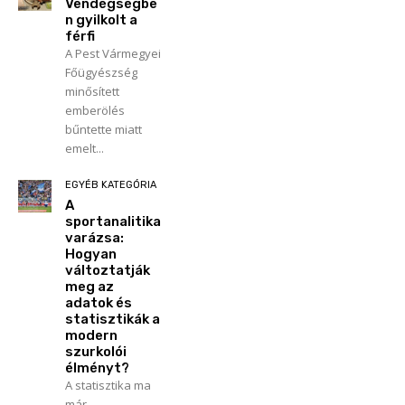
Vendégségbe
n gyilkolt a
férfi
A Pest Vármegyei
Főügyészség
minősített
emberölés
bűntette miatt
emelt...
EGYÉB KATEGÓRIA
A
sportanalitika
varázsa:
Hogyan
változtatják
meg az
adatok és
statisztikák a
modern
szurkolói
élményt?
A statisztika ma
már