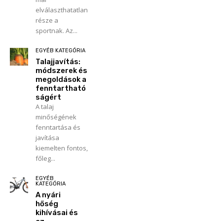
elválaszthatatlan
része a
sportnak. Az...
EGYÉB KATEGÓRIA
Talajjavítás:
módszerek és
megoldások a
fenntartható
ságért
A talaj
minőségének
fenntartása és
javítása
kiemelten fontos,
főleg...
EGYÉB
KATEGÓRIA
A nyári
hőség
kihívásai és