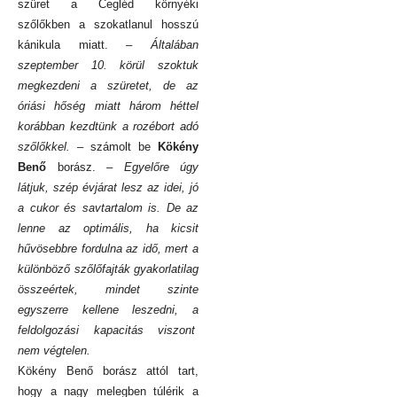
szüret a Cegléd környéki
szőlőkben a szokatlanul hosszú
kánikula miatt.
– Általában
szeptember 10. körül szoktuk
megkezdeni a szüretet, de az
óriási hőség miatt három héttel
korábban kezdtünk a rozébort adó
szőlőkkel.
– számolt be
Kökény
Benő
borász.
– Egyelőre úgy
látjuk, szép évjárat lesz az idei, jó
a cukor és savtartalom is. De az
lenne az optimális, ha kicsit
hűvösebbre fordulna az idő, mert a
különböző szőlőfajták gyakorlatilag
összeértek, mindet szinte
egyszerre kellene leszedni, a
feldolgozási kapacitás viszont
nem végtelen.
Kökény Benő borász attól tart,
hogy a nagy melegben túlérik a