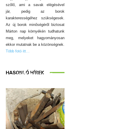
szőlő, ami a savak elégésével
jár, pedig az borok
karakterességéhez szükségesek.
Az új borok minőségéről biztosat
Márton nap környékén tudhatunk
meg, melyeket hagyományosan
ekkor mutatnak be a közönségnek.
Több fotó itt…
REND ŐRE
HASONLÓ HÍREK
Idén is közösen
ellenőriztek