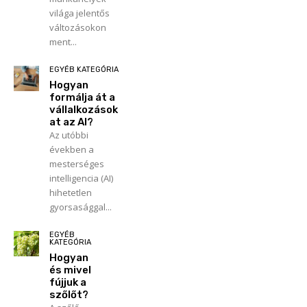
világa jelentős
változásokon
ment...
EGYÉB KATEGÓRIA
Hogyan
formálja át a
vállalkozások
at az AI?
Az utóbbi
években a
mesterséges
intelligencia (AI)
hihetetlen
gyorsasággal...
EGYÉB
KATEGÓRIA
Hogyan
és mivel
fújjuk a
szőlőt?