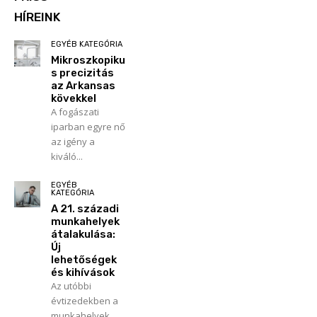
HÍREINK
EGYÉB KATEGÓRIA
Mikroszkopiku
s precizitás
az Arkansas
kövekkel
A fogászati
iparban egyre nő
az igény a
kiváló...
EGYÉB
KATEGÓRIA
A 21. századi
munkahelyek
átalakulása:
Új
lehetőségek
és kihívások
Az utóbbi
évtizedekben a
munkahelyek