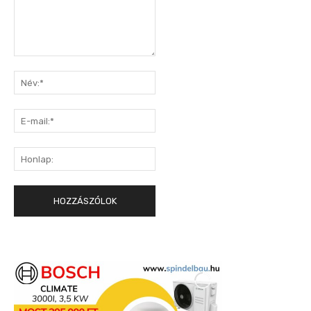
Hozzászólás:
Név:*
E-
mail:*
Honlap: