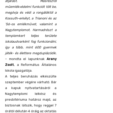
átjárást. Másrészről
műemlékvédelmi funkciót tölt be,
megóvja és védi a rongálóktól a
Kossuth-erkélyt, a Trianoni és az
’56-os emlékművet, valamint a
Nagytemplomot. Harmadrészt a
templomkert teljes területe
iskolaudvarként fog funkcionálni,
így a több, mint 600 gyermek
játék- és élettere megduplázódik.
– mondta el lapunknak
Arany
Zsolt
, a Református Általános
Iskola igazgatója.
A teljes beruházás elkészülte
szeptember végére várható. Bár
a kapuk nyitvatartásáról a
Nagytemplomi lelkész és
presbitériuma határoz majd, az
biztosnak látszik, hogy reggel 7
órától délután 4 óráig az oktatás