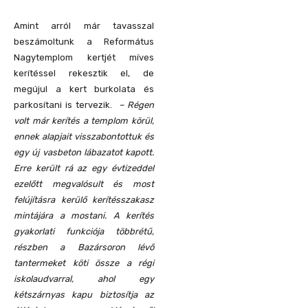
Amint arról már tavasszal
beszámoltunk a Református
Nagytemplom kertjét míves
kerítéssel rekesztik el, de
megújul a kert burkolata és
parkosítani is tervezik.
– Régen
volt már kerítés a templom körül,
ennek alapjait visszabontottuk és
egy új vasbeton lábazatot kapott.
Erre került rá az egy évtizeddel
ezelőtt megvalósult és most
felújításra kerülő kerítésszakasz
mintájára a mostani. A kerítés
gyakorlati funkciója többrétű,
részben a Bazársoron lévő
tantermeket köti össze a régi
iskolaudvarral, ahol egy
kétszárnyas kapu biztosítja az