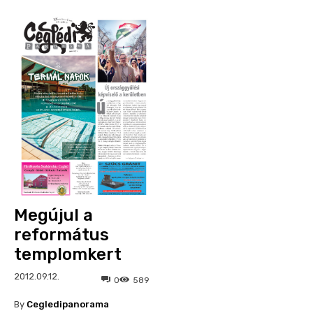
Megújul a
református
templomkert
2012.09.12.
0
589
By
Cegledipanorama