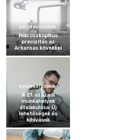
EGYÉB KATEGÓRIA
Mikroszkopikus
precizitás az
Arkansas kövekkel
EGYÉB KATEGÓRIA
A 21. századi
munkahelyek
átalakulása: Új
lehetőségek és
kihívások