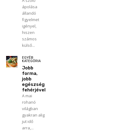
A szőlő
ápolása
állandó
figyelmet
igényel,
hiszen
számos
külső...
EGYÉB
KATEGÓRIA
Jobb
forma,
jobb
egészség
fehérjével
A mai
rohanó
világban
gyakran alig
jut idő
arra,...