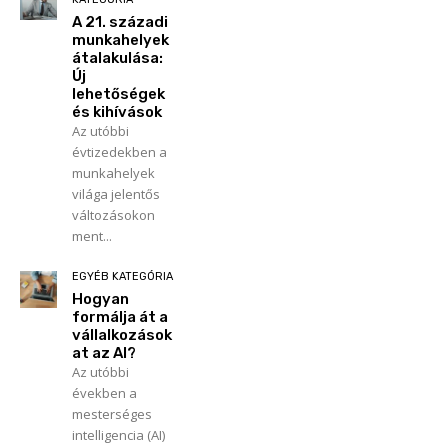
A 21. századi
munkahelyek
átalakulása:
Új
lehetőségek
és kihívások
Az utóbbi
évtizedekben a
munkahelyek
világa jelentős
változásokon
ment...
EGYÉB KATEGÓRIA
Hogyan
formálja át a
vállalkozások
at az AI?
Az utóbbi
években a
mesterséges
intelligencia (AI)