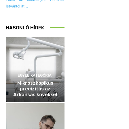
Istvántól itt…
HASONLÓ HÍREK
EGYÉB KATEGÓRIA
Mikroszkopikus
precizitás az
Arkansas kövekkel