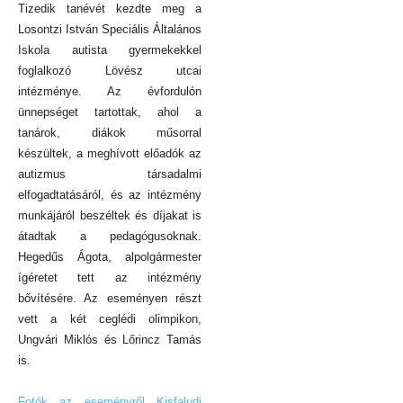
Tizedik tanévét kezdte meg a
Losontzi István Speciális Általános
Iskola autista gyermekekkel
foglalkozó Lövész utcai
intézménye. Az évfordulón
ünnepséget tartottak, ahol a
tanárok, diákok műsorral
készültek, a meghívott előadók az
autizmus társadalmi
elfogadtatásáról, és az intézmény
munkájáról beszéltek és díjakat is
átadtak a pedagógusoknak.
Hegedűs Ágota, alpolgármester
ígéretet tett az intézmény
bővítésére. Az eseményen részt
vett a két ceglédi olimpikon,
Ungvári Miklós és Lőrincz Tamás
is.
Fotók az eseményről Kisfaludi