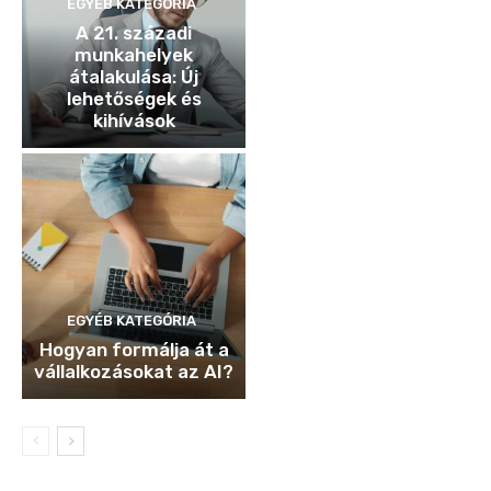
EGYÉB KATEGÓRIA
A 21. századi
munkahelyek
átalakulása: Új
lehetőségek és
kihívások
EGYÉB KATEGÓRIA
Hogyan formálja át a
vállalkozásokat az AI?