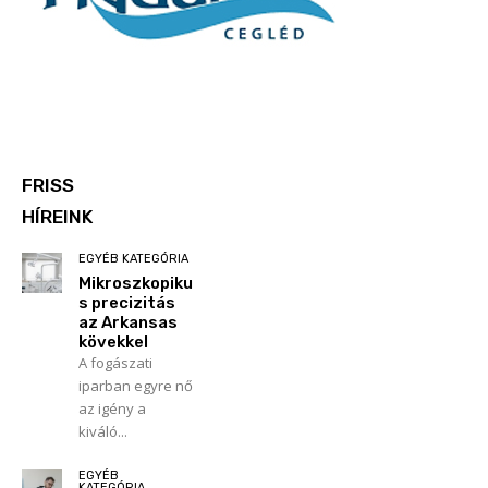
FRISS
HÍREINK
EGYÉB KATEGÓRIA
Mikroszkopiku
s precizitás
az Arkansas
kövekkel
A fogászati
iparban egyre nő
az igény a
kiváló...
EGYÉB
KATEGÓRIA