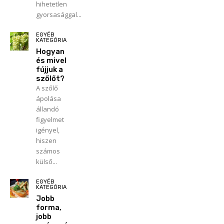
hihetetlen
gyorsasággal...
EGYÉB
KATEGÓRIA
Hogyan
és mivel
fújjuk a
szőlőt?
A szőlő
ápolása
állandó
figyelmet
igényel,
hiszen
számos
külső...
EGYÉB
KATEGÓRIA
Jobb
forma,
jobb