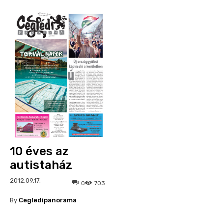
10 éves az
autistaház
2012.09.17.
0
703
By
Cegledipanorama