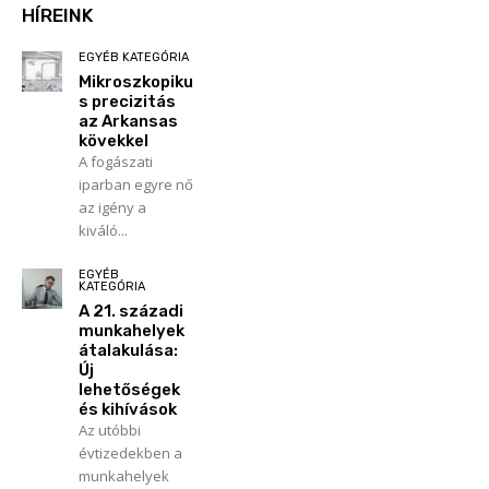
HÍREINK
EGYÉB KATEGÓRIA
Mikroszkopiku
s precizitás
az Arkansas
kövekkel
A fogászati
iparban egyre nő
az igény a
kiváló...
EGYÉB
KATEGÓRIA
A 21. századi
munkahelyek
átalakulása:
Új
lehetőségek
és kihívások
Az utóbbi
évtizedekben a
munkahelyek