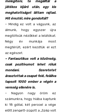
melegíteni, te megálltál a
játékos kijáró után, egy kis
meghatottságot láttam rajtad.
Mit éreztél, mire gondoltál?
– Mindig ez volt a vágyunk, az
álmunk, hogy egyszer újra
megtöltsük nézőkkel a lelátókat.
Négy év munkája most
megtérült, ezért kezdtük el ezt
az egészet.
– Fantasztikus volt a közönség,
csak pozitívumot lehet róluk
mondani. Szeretetet
árasztottak a csapat felé, felállva
tapsolt 1000 ember a végén a
vereség ellenére is.
– Nagyon nagy öröm ez
számunkra, hogy hiába kaptunk
ki 18 góllal, két perccel a vége
előtt zengett-zúgott a „Szép volt