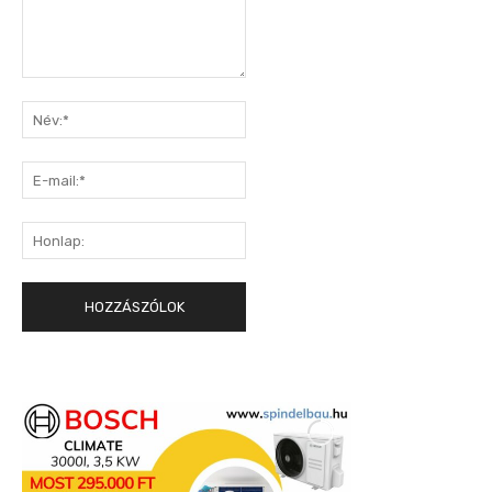
Hozzászólás:
Név:*
E-
mail:*
Honlap: