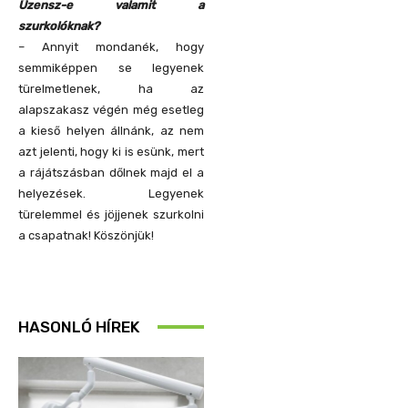
Üzensz-e valamit a
szurkolóknak?
– Annyit mondanék, hogy
semmiképpen se legyenek
türelmetlenek, ha az
alapszakasz végén még esetleg
a kieső helyen állnánk, az nem
azt jelenti, hogy ki is esünk, mert
a rájátszásban dőlnek majd el a
helyezések. Legyenek
türelemmel és jöjjenek szurkolni
a csapatnak! Köszönjük!
HASONLÓ HÍREK