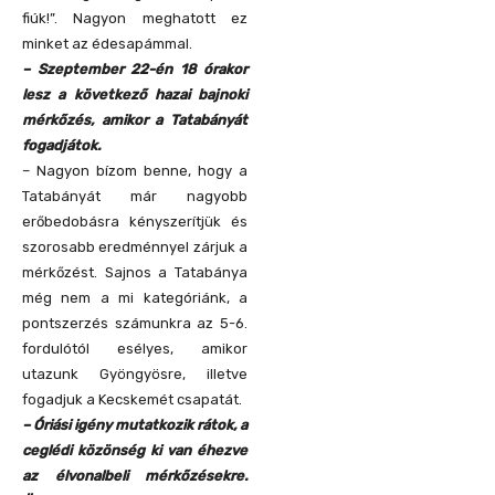
fiúk!”. Nagyon meghatott ez
minket az édesapámmal.
– Szeptember 22-én 18 órakor
lesz a következő hazai bajnoki
mérkőzés, amikor a Tatabányát
fogadjátok.
– Nagyon bízom benne, hogy a
Tatabányát már nagyobb
erőbedobásra kényszerítjük és
szorosabb eredménnyel zárjuk a
mérkőzést. Sajnos a Tatabánya
még nem a mi kategóriánk, a
pontszerzés számunkra az 5-6.
fordulótól esélyes, amikor
utazunk Gyöngyösre, illetve
fogadjuk a Kecskemét csapatát.
– Óriási igény mutatkozik rátok, a
ceglédi közönség ki van éhezve
az élvonalbeli mérkőzésekre.