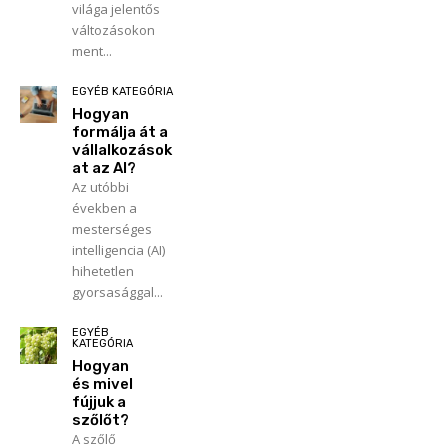
világa jelentős
változásokon
ment...
EGYÉB KATEGÓRIA
Hogyan
formálja át a
vállalkozások
at az AI?
Az utóbbi
években a
mesterséges
intelligencia (AI)
hihetetlen
gyorsasággal...
EGYÉB
KATEGÓRIA
Hogyan
és mivel
fújjuk a
szőlőt?
A szőlő