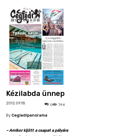
Kézilabda ünnep
2012.09.18.
0
794
By
Cegledipanorama
– Amikor kijött a csapat a pályára