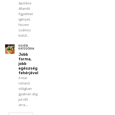
ápolása
állandó
figyelmet
igényel,
hiszen
számos
külső...
EGYÉB
KATEGÓRIA
Jobb
forma,
jobb
egészség
fehérjével
A mai
rohanó
világban
gyakran alig
jut idő
arra,...