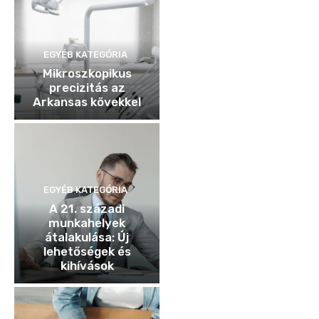
EGYÉB KATEGÓRIA
Mikroszkopikus
precizitás az
Arkansas kövekkel
EGYÉB KATEGÓRIA
A 21. századi
munkahelyek
átalakulása: Új
lehetőségek és
kihívások