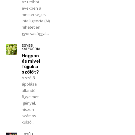
Az utóbbi
években a
mesterséges
intelligencia (AI)
hihetetlen
gyorsasággal...
EGYÉB
KATEGÓRIA
Hogyan
és mivel
fújjuk a
szőlőt?
A szőlő
ápolása
állandó
figyelmet
igényel,
hiszen
számos
külső...
EGYÉB