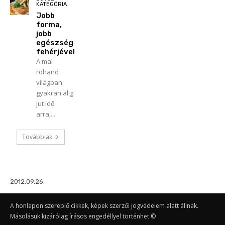
KATEGÓRIA
Jobb
forma,
jobb
egészség
fehérjével
A mai
rohanó
világban
gyakran alig
jut idő
arra,...
Továbbiak
2012.09.26.
A honlapon szereplő cikkek, képek szerzői jogvédelem alatt állnak.
Másolásuk kizárólag írásos engedéllyel történhet ©