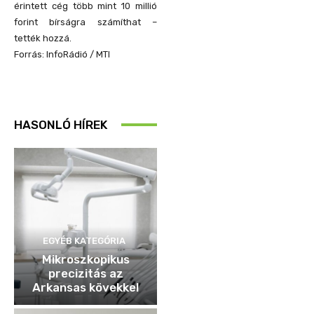
érintett cég több mint 10 millió
forint bírságra számíthat –
tették hozzá.
Forrás: InfoRádió / MTI
HASONLÓ HÍREK
EGYÉB KATEGÓRIA
Mikroszkopikus
precizitás az
Arkansas kövekkel