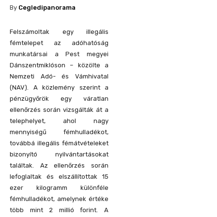
By
Cegledipanorama
Felszámoltak egy illegális
fémtelepet az adóhatóság
munkatársai a Pest megyei
Dánszentmiklóson – közölte a
Nemzeti Adó- és Vámhivatal
(NAV). A közlemény szerint a
pénzügyőrök egy váratlan
ellenőrzés során vizsgálták át a
telephelyet, ahol nagy
mennyiségű fémhulladékot,
továbbá illegális fémátvételeket
bizonyító nyilvántartásokat
találtak. Az ellenőrzés során
lefoglaltak és elszállítottak 15
ezer kilogramm különféle
fémhulladékot, amelynek értéke
több mint 2 millió forint. A