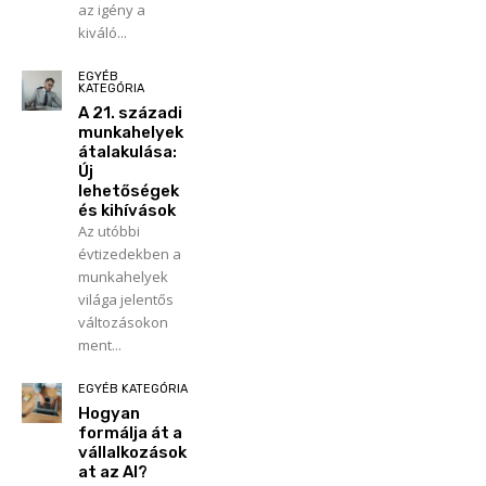
az igény a
kiváló...
EGYÉB
KATEGÓRIA
A 21. századi
munkahelyek
átalakulása:
Új
lehetőségek
és kihívások
Az utóbbi
évtizedekben a
munkahelyek
világa jelentős
változásokon
ment...
EGYÉB KATEGÓRIA
Hogyan
formálja át a
vállalkozások
at az AI?