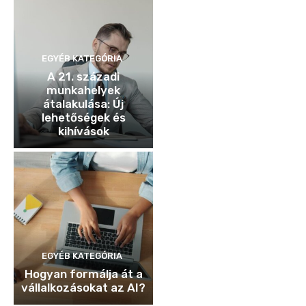
EGYÉB KATEGÓRIA
A 21. századi
munkahelyek
átalakulása: Új
lehetőségek és
kihívások
EGYÉB KATEGÓRIA
Hogyan formálja át a
vállalkozásokat az AI?