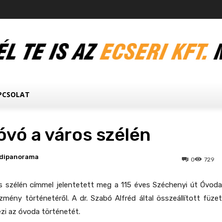
PCSOLAT
óvó a város szélén
dipanorama
0
729
s szélén címmel jelentetett meg a 115 éves Széchenyi út Óvoda
zmény történetéről. A dr. Szabó Alfréd által összeállított füzet
ézi az óvoda történetét.