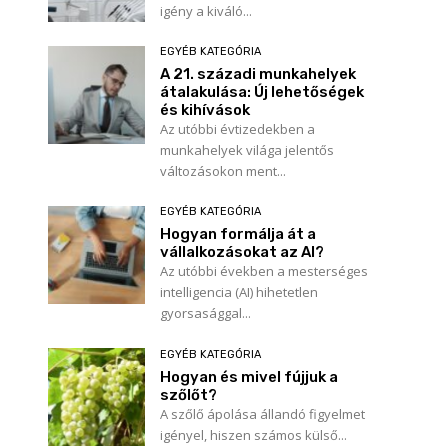
igény a kiváló...
EGYÉB KATEGÓRIA
A 21. századi munkahelyek
átalakulása: Új lehetőségek
és kihívások
Az utóbbi évtizedekben a
munkahelyek világa jelentős
változásokon ment...
EGYÉB KATEGÓRIA
Hogyan formálja át a
vállalkozásokat az AI?
Név:*
Az utóbbi években a mesterséges
intelligencia (AI) hihetetlen
gyorsasággal...
E-
mail:*
EGYÉB KATEGÓRIA
Honlap:
Hogyan és mivel fújjuk a
szőlőt?
A szőlő ápolása állandó figyelmet
igényel, hiszen számos külső...