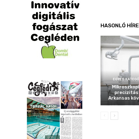
HASONLÓ HÍRE
EGYÉB KATEGÓ
Mikroszkop
precizitás
Arkansas köv