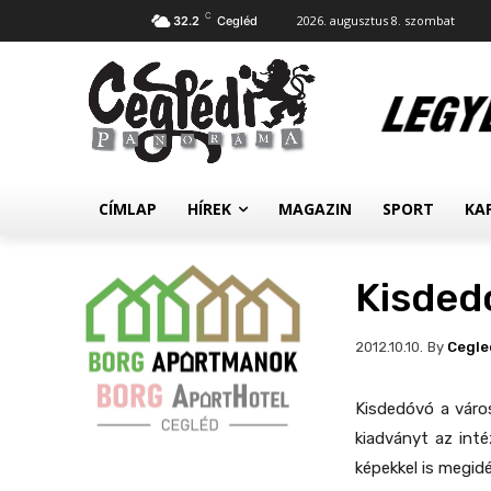
C
2026. augusztus 8. szombat
32.2
Cegléd
CÍMLAP
HÍREK
MAGAZIN
SPORT
KA
Kisded
By
Cegle
2012.10.10.
Kisdedóvó a váro
kiadványt az inté
képekkel is megid