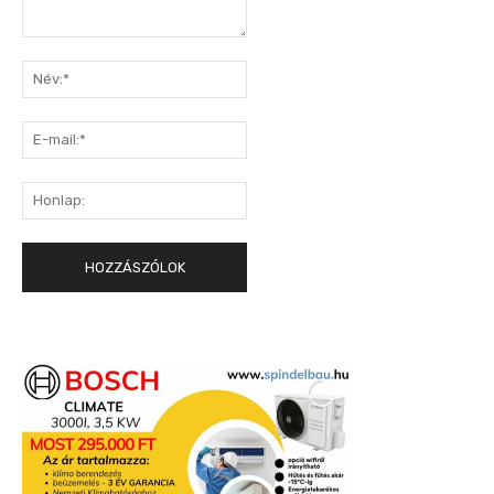
Hozzászólás:
Név:*
E-
mail:*
Honlap: