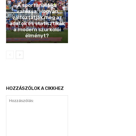
A sportanalitika
varázsa: Hogyan
változtatják meg az
adatok és statisztikák
a modern szurkolói
élményt?
HOZZÁSZÓLOK A CIKKHEZ