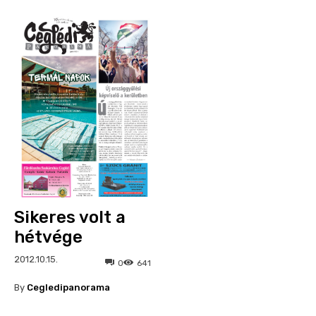
Sikeres volt a
hétvége
2012.10.15.
0
641
By
Cegledipanorama