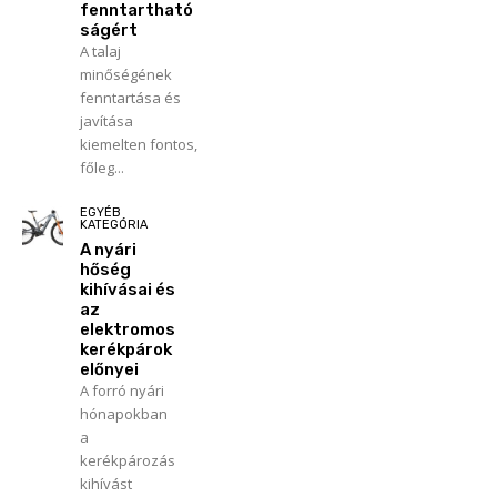
fenntartható
ságért
A talaj
minőségének
fenntartása és
javítása
kiemelten fontos,
főleg...
EGYÉB
KATEGÓRIA
A nyári
hőség
kihívásai és
az
elektromos
kerékpárok
előnyei
A forró nyári
hónapokban
a
kerékpározás
kihívást