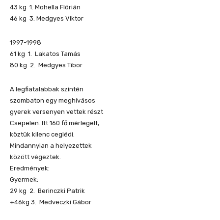
43 kg 1. Mohella Flórián
46 kg 3. Medgyes Viktor
1997-1998
61 kg 1. Lakatos Tamás
80 kg 2. Medgyes Tibor
A legfiatalabbak szintén
szombaton egy meghívásos
gyerek versenyen vettek részt
Csepelen. Itt 160 fő mérlegelt,
köztük kilenc ceglédi.
Mindannyian a helyezettek
között végeztek.
Eredmények:
Gyermek:
29 kg 2. Berinczki Patrik
+46kg 3. Medveczki Gábor