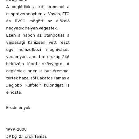
A ceglédiek a két éremmel a
csapatversenyben a Vasas, FTC
és BVSC mögött az előkelő
negyedik helyen végeztek.
Ezen a napon az utánpótlás a
vajdasági Kanizsán vett részt
egy nemzetközi meghívásos
versenyen, ahol hat ország 246
birkózója lépett szőnyegre. A
ceglédiek innen is hat éremmel
tértek haza, sőt Lakatos Tamás a
„legjobb külföldi” különdíjat is
elhozta.
Eredmények:
1999-2000
39 kg 2. Török Tamás