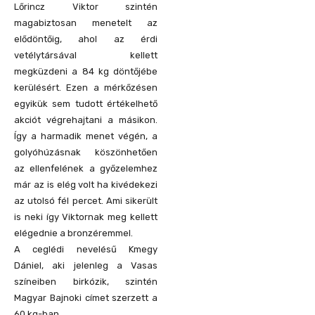
Lőrincz Viktor szintén
magabiztosan menetelt az
elődöntőig, ahol az érdi
vetélytársával kellett
megküzdeni a 84 kg döntőjébe
kerülésért. Ezen a mérkőzésen
egyikük sem tudott értékelhető
akciót végrehajtani a másikon.
Így a harmadik menet végén, a
golyóhúzásnak köszönhetően
az ellenfelének a győzelemhez
már az is elég volt ha kivédekezi
az utolsó fél percet. Ami sikerült
is neki így Viktornak meg kellett
elégednie a bronzéremmel.
A ceglédi nevelésű Kmegy
Dániel, aki jelenleg a Vasas
színeiben birkózik, szintén
Magyar Bajnoki címet szerzett a
60 kg-ban.