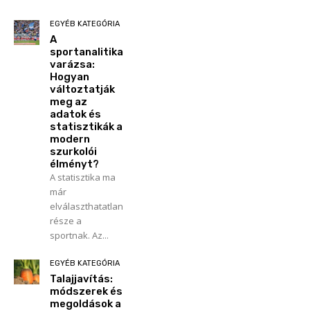
EGYÉB KATEGÓRIA
A
sportanalitika
varázsa:
Hogyan
változtatják
meg az
adatok és
statisztikák a
modern
szurkolói
élményt?
A statisztika ma
már
elválaszthatatlan
része a
sportnak. Az...
EGYÉB KATEGÓRIA
Talajjavítás:
módszerek és
megoldások a