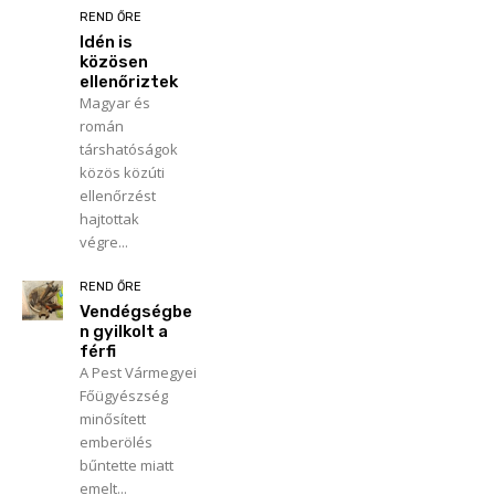
REND ŐRE
Idén is
közösen
ellenőriztek
Magyar és
román
társhatóságok
közös közúti
ellenőrzést
hajtottak
végre...
REND ŐRE
Vendégségbe
n gyilkolt a
férfi
A Pest Vármegyei
Főügyészség
minősített
emberölés
bűntette miatt
emelt...