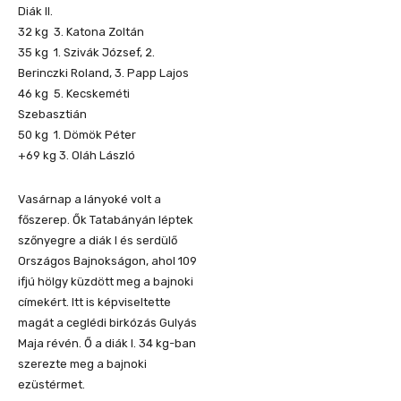
Diák II.
32 kg 3. Katona Zoltán
35 kg 1. Szivák József, 2.
Berinczki Roland, 3. Papp Lajos
46 kg 5. Kecskeméti
Szebasztián
50 kg 1. Dömök Péter
+69 kg 3. Oláh László
Vasárnap a lányoké volt a
főszerep. Ők Tatabányán léptek
szőnyegre a diák I és serdülő
Országos Bajnokságon, ahol 109
ifjú hölgy küzdött meg a bajnoki
címekért. Itt is képviseltette
magát a ceglédi birkózás Gulyás
Maja révén. Ő a diák I. 34 kg-ban
szerezte meg a bajnoki
ezüstérmet.