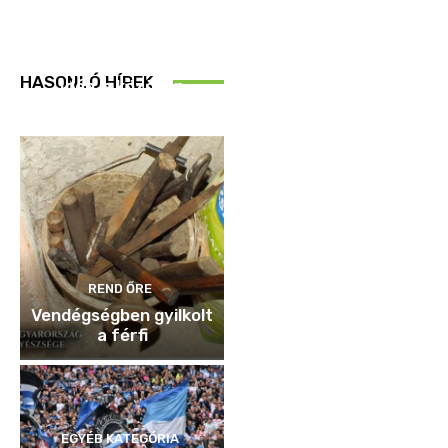
REND ŐRE
HASONLÓ HÍREK
Idén is közösen
ellenőriztek
REND ŐRE
Vendégségben gyilkolt
a férfi
EGYÉB KATEGÓRIA