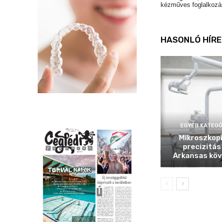
kézműves foglalkozás
HASONLÓ HÍRE
EGYÉB KATEGÓ
Mikroszkop
precizitás
Arkansas köv