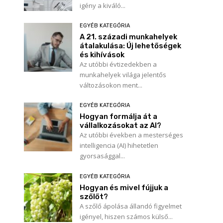
igény a kiváló...
EGYÉB KATEGÓRIA
A 21. századi munkahelyek
átalakulása: Új lehetőségek
és kihívások
Az utóbbi évtizedekben a
munkahelyek világa jelentős
változásokon ment...
EGYÉB KATEGÓRIA
Hogyan formálja át a
vállalkozásokat az AI?
Név:*
Az utóbbi években a mesterséges
intelligencia (AI) hihetetlen
gyorsasággal...
E-
mail:*
EGYÉB KATEGÓRIA
Honlap:
Hogyan és mivel fújjuk a
szőlőt?
A szőlő ápolása állandó figyelmet
igényel, hiszen számos külső...