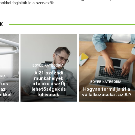
okkal foglalták le a szervezők.
K
EGYÉB KATEGÓRIA
A 21. századi
RIA
munkahelyek
EGYÉB KATEGÓRIA
ikus
átalakulása: Új
 az
lehetőségek és
Hogyan formálja át a
ekkel
kihívások
vállalkozásokat az AI?