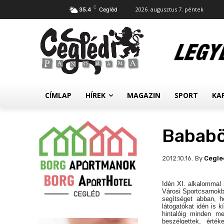
C
2026. augusztus 7. péntek
35.4
Cegléd
CÍMLAP
HÍREK
MAGAZIN
SPORT
KA
Bababö
By
Cegle
2012.10.16.
Idén XI. alkalommal
Városi Sportcsarnok
segítséget abban, h
látogatókat idén is k
hintalóig minden me
beszélgettek, érté