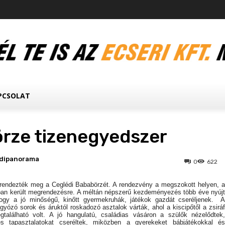
PCSOLAT
rze tizenegyedszer
dipanorama
0
622
 rendezték meg a Ceglédi Bababörzét. A rendezvény a megszokott helyen, a
ban került megrendezésre. A méltán népszerű kezdeményezés több éve nyújt
ogy a jó minőségű, kinőtt gyermekruhák, játékok gazdát cseréljenek. A
ígyózó sorok és áruktól roskadozó asztalok várták, ahol a kiscipőtől a zsiráf
gtalálható volt. A jó hangulatú, családias vásáron a szülők nézelődtek,
kes tapasztalatokat cseréltek, miközben a gyerekeket bábjátékokkal és