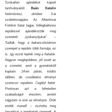
Szokatlan ajándékot kapott
tanítványaitól
Baán Katalin
fotóművész, október 3-ai
születésnapjára. Az Albertirsai
Fotókör fiatal tagjai, hőlégballonos
repüléssel ajándékozták meg
szeretett „tyúkanyójukat”.
–
Tudták, hogy a bakancslistámon
szerepel a repülés több formája, ez
is, így ezzel leptek meg a fiatalok.
Nagyon meglepődtem, jól esett az
a szeretet, amit a gyerekektől
kaptam. 14-én párás, ködös
időben, de csodálatos élményt
szerezve repültem Cegléd felett.
Pontosan azt a hihetetlen
szabadságot éreztem, amiért
vágytam is erre az élményre. Örök
emlék marad!
– osztotta meg
lapunkkal a meghatott ünnepelt.
A