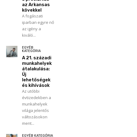
az Arkansas
kövekkel
A fogászati
iparban egyre nő
az igény a
kiváló...
EGYÉB
KATEGÓRIA
A 21. századi
munkahelyek
átalakulása:
Új
lehetőségek
és kihívások
Az utóbbi
évtizedekben a
munkahelyek
világa jelentős
változásokon
ment...
EGYÉB KATEGÓRIA