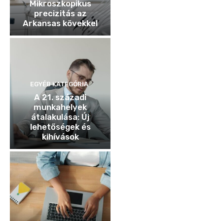
Mikroszkopikus
precizitás az
Arkansas kövekkel
EGYÉB KATEGÓRIA
A 21. századi
munkahelyek
átalakulása: Új
lehetőségek és
kihívások