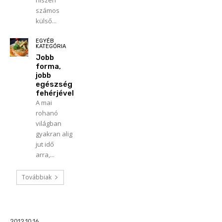
hiszen
számos
külső...
EGYÉB
KATEGÓRIA
Jobb
forma,
jobb
egészség
fehérjével
A mai
rohanó
világban
gyakran alig
jut idő
arra,...
Továbbiak
2012.10.16.