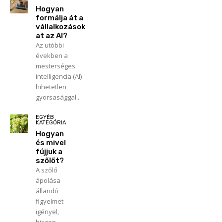
Hogyan
formálja át a
vállalkozások
at az AI?
Az utóbbi
években a
mesterséges
intelligencia (AI)
hihetetlen
gyorsasággal...
EGYÉB
KATEGÓRIA
Hogyan
és mivel
fújjuk a
szőlőt?
A szőlő
ápolása
állandó
figyelmet
igényel,