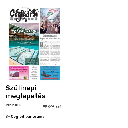
Szülinapi
meglepetés
2012.10.16.
0
661
By
Cegledipanorama