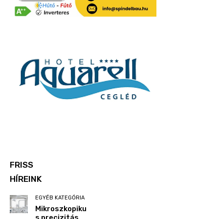
FRISS
HÍREINK
EGYÉB KATEGÓRIA
Mikroszkopiku
s precizitás