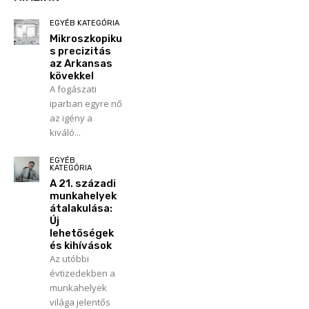
EGYÉB KATEGÓRIA
Mikroszkopiku
s precizitás
az Arkansas
kövekkel
A fogászati
iparban egyre nő
az igény a
kiváló...
EGYÉB
KATEGÓRIA
A 21. századi
munkahelyek
átalakulása:
Új
lehetőségek
és kihívások
Az utóbbi
évtizedekben a
munkahelyek
világa jelentős