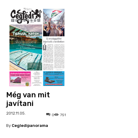
Még van mit
javítani
2012.11.05.
0
751
By
Cegledipanorama