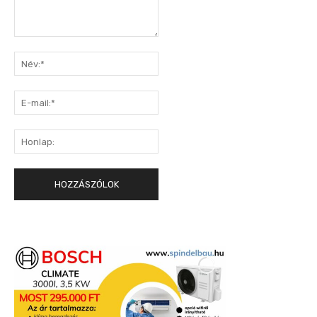
Hozzászólás:
Név:*
E-
mail:*
Honlap: