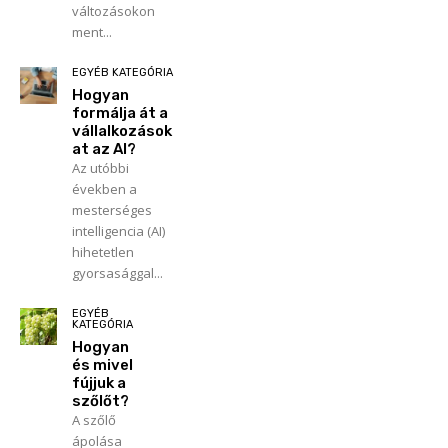
változásokon
ment...
EGYÉB KATEGÓRIA
Hogyan
formálja át a
vállalkozások
at az AI?
Az utóbbi
években a
mesterséges
intelligencia (AI)
hihetetlen
gyorsasággal...
EGYÉB
KATEGÓRIA
Hogyan
és mivel
fújjuk a
szőlőt?
A szőlő
ápolása