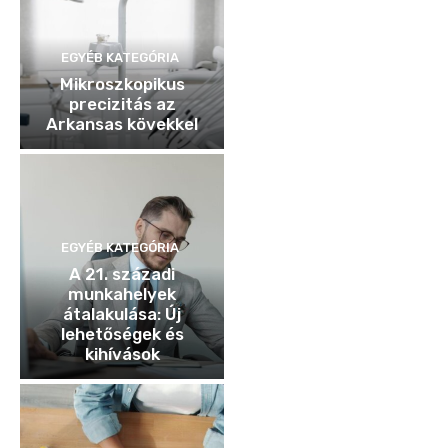
EGYÉB KATEGÓRIA
Mikroszkopikus
precizitás az
Arkansas kövekkel
EGYÉB KATEGÓRIA
A 21. századi
munkahelyek
átalakulása: Új
lehetőségek és
kihívások