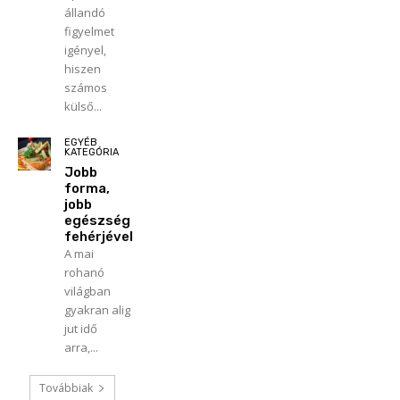
állandó
figyelmet
igényel,
hiszen
számos
külső...
EGYÉB
KATEGÓRIA
Jobb
forma,
jobb
egészség
fehérjével
A mai
rohanó
világban
gyakran alig
jut idő
arra,...
Továbbiak