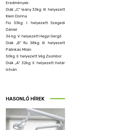
Eredmények:
Diák „C” leány 33kg: III. helyezett
Klein Dorina
Fiú 33kg: I. helyezett Szegedi
Dániel
36 kg: V. helyezett Hegyi Gergő
Diák „B” fiú 38kg: III. helyezett
Pálinkás Milán
50kg: II. helyezett Vég Zsombor
Diák „A” 32kg: II. helyezett Határ
István
HASONLÓ HÍREK