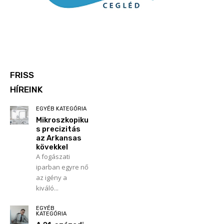
FRISS
HÍREINK
EGYÉB KATEGÓRIA
Mikroszkopiku
s precizitás
az Arkansas
kövekkel
A fogászati
iparban egyre nő
az igény a
kiváló...
EGYÉB
KATEGÓRIA