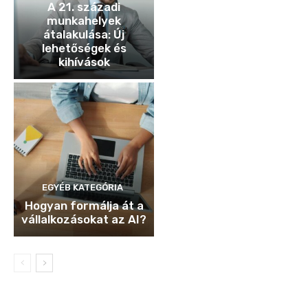
A 21. századi
munkahelyek
átalakulása: Új
lehetőségek és
kihívások
EGYÉB KATEGÓRIA
Hogyan formálja át a
vállalkozásokat az AI?