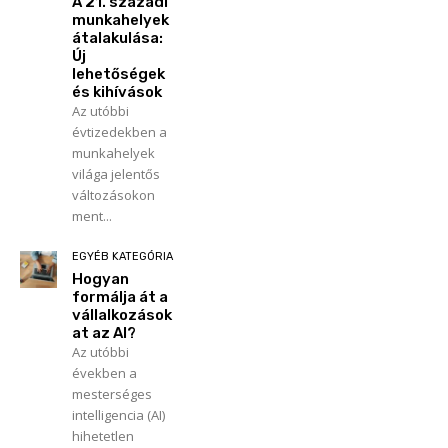
A 21. századi
munkahelyek
átalakulása:
Új
lehetőségek
és kihívások
Az utóbbi
évtizedekben a
munkahelyek
világa jelentős
változásokon
ment...
EGYÉB KATEGÓRIA
Hogyan
formálja át a
vállalkozások
at az AI?
Az utóbbi
években a
mesterséges
intelligencia (AI)
hihetetlen