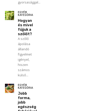
gyorsasággal...
EGYÉB
KATEGÓRIA
Hogyan
és mivel
fújjuk a
szőlőt?
A szőlő
ápolása
állandó
figyelmet
igényel,
hiszen
számos
külső...
EGYÉB
KATEGÓRIA
Jobb
forma,
jobb
egészség