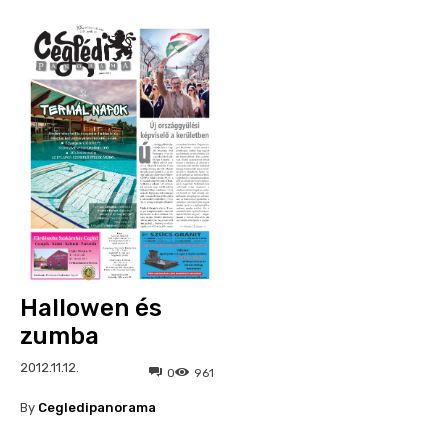
Hallowen és
zumba
2012.11.12.
0
961
By
Cegledipanorama