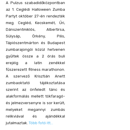
A Pulzus szabadidőközpontban
az 1. Ceglédi Halloween Zumba
Partyt október 27-én rendezték
meg. Cegléd, Kecskemét, Úri,
Dánszentmiklós, Albertirsa,
Sülysáp, Örkény, Pilis,
Tápiószentmárton és Budapest
zumbarajongói közül hetvenen
gyűltek össze a 2 órás buli
erejéig a latin zenékkel
fűszerezett fitness marathonon.
A szervező Krisztián Anett
zumbaoktató tájékoztatása
szerint az önfeledt tánc és
alakformálás mellett tökfaragó-
és jelmezversenyre is sor került,
melyeket megannyi zumbás
relikviával és ajándékkal
jutalmaztak.
Több fotó itt…