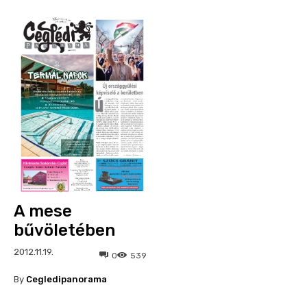
A mese
bűvöletében
2012.11.19.
0
539
By
Cegledipanorama