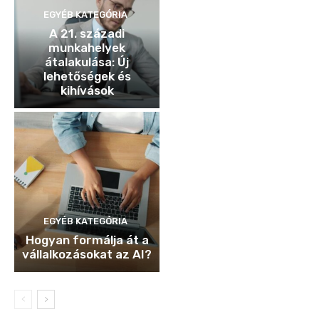
EGYÉB KATEGÓRIA
A 21. századi
munkahelyek
átalakulása: Új
lehetőségek és
kihívások
EGYÉB KATEGÓRIA
Hogyan formálja át a
vállalkozásokat az AI?