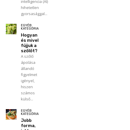
intelligencia (AI)
hihetetlen
gyorsasággal...
EGYÉB
KATEGÓRIA
Hogyan
és mivel
fújjuk a
szőlőt?
A szőlő
ápolása
állandó
figyelmet
igényel,
hiszen
számos
külső...
EGYÉB
KATEGÓRIA
Jobb
forma,