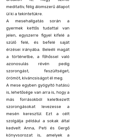
meditatív, félig álomszerű állapot
ül ki a tekintetükre.
A mesehallgatás során a
gyermek kettős tudattal van
jelen, egyszerre figyel kifelé a
szülő felé, és befelé saját
érzései irányába. Beleéli magát
a történetbe, a főhőssel való
azonosulás révén pedig
szorongást, feszültséget,
örömöt, kíváncsiságot él meg.
A mese egyben gyógyító hatású
is, lehetősége van arra is, hogy a
más forrásokból keletkezett
szorongásokat levezesse a
mesén keresztül. Ezt a célt
szolgálja például a sokak által
kedvelt Anna, Peti és Gergő
könyvsorozat is, amelyek a