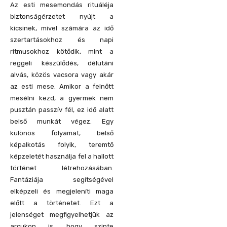
Az esti mesemondás rituáléja
biztonságérzetet nyújt a
kicsinek, mivel számára az idő
szertartásokhoz és napi
ritmusokhoz kötődik, mint a
reggeli készülődés, délutáni
alvás, közös vacsora vagy akár
az esti mese. Amikor a felnőtt
mesélni kezd, a gyermek nem
pusztán passzív fél, ez idő alatt
belső munkát végez. Egy
különös folyamat, belső
képalkotás folyik, teremtő
képzeletét használja fel a hallott
történet létrehozásában.
Fantáziája segítségével
elképzeli és megjeleníti maga
előtt a történetet. Ezt a
jelenséget megfigyelhetjük az
arcukon is, hogy szinte