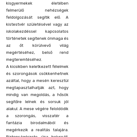
kisgyermekek életében
felmerülő nehézségek
feldolgozását segítik elő. A
kistestvér születésével vagy az
iskolakezdéssel kapcsolatos
történetek segítenek önmaga és
az őt körülvevő világ
megértéséhez, belső rend
megteremtéséhez.
A kicsikben keletkezett félelmek
és szorongások csökkenhetnek
azáltal, hogy a mesén keresztül
megtapasztalhatják azt, hogy
mindig van megoldás, a hősök
segítőre lelnek és sorsuk jól
alakul. A mese végére feloldódik
a szorongás, visszatér a
fantázia birodalmából és
megérkezik a realitás talajára.
Biztonságérzete újra helyreáll,