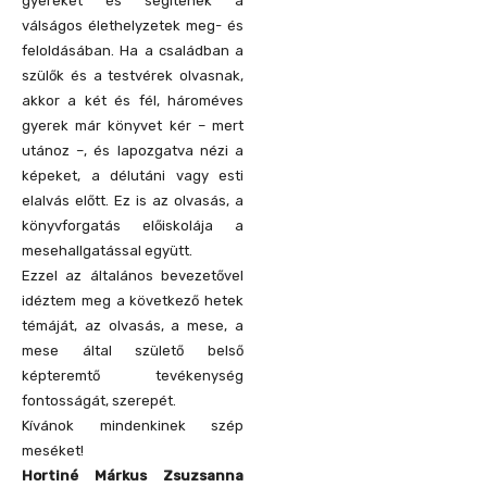
gyereket és segítenek a
válságos élethelyzetek meg- és
feloldásában. Ha a családban a
szülők és a testvérek olvasnak,
akkor a két és fél, hároméves
gyerek már könyvet kér – mert
utánoz –, és lapozgatva nézi a
képeket, a délutáni vagy esti
elalvás előtt. Ez is az olvasás, a
könyvforgatás előiskolája a
mesehallgatással együtt.
Ezzel az általános bevezetővel
idéztem meg a következő hetek
témáját, az olvasás, a mese, a
mese által születő belső
képteremtő tevékenység
fontosságát, szerepét.
Kívánok mindenkinek szép
meséket!
Hortiné Márkus Zsuzsanna