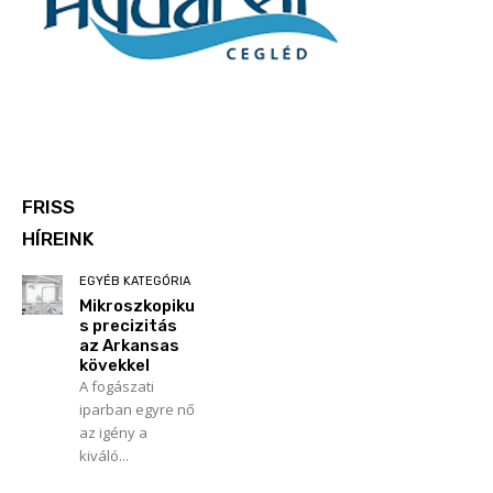
FRISS
HÍREINK
EGYÉB KATEGÓRIA
Mikroszkopiku
s precizitás
az Arkansas
kövekkel
A fogászati
iparban egyre nő
az igény a
kiváló...