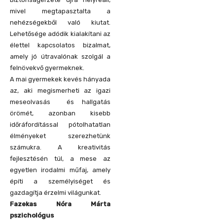
mivel megtapasztalta a
nehézségekből való kiutat.
Lehetősége adódik kialakítani az
élettel kapcsolatos bizalmat,
amely jó útravalónak szolgál a
felnövekvő gyermeknek.
A mai gyermekek kevés hányada
az, aki megismerheti az igazi
meseolvasás és hallgatás
örömét, azonban kisebb
időráfordítással pótolhatatlan
élményeket szerezhetünk
számukra. A kreativitás
fejlesztésén túl, a mese az
egyetlen irodalmi műfaj, amely
építi a személyiséget és
gazdagítja érzelmi világunkat.
Fazekas Nóra Márta
pszichológus