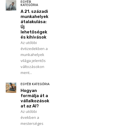
EGYÉB
KATEGÓRIA
A 21. századi
munkahelyek
átalakulása:
Új
lehetőségek
és kihívások
Az utóbbi
évtizedekben a
munkahelyek
világa jelentős
változásokon
ment...
EGYÉB KATEGÓRIA
Hogyan
formálja át a
vállalkozások
at az AI?
Az utóbbi
években a
mesterséges