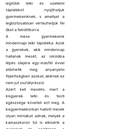
legtöbb lelki és szellemi
táplálékot nyújthatjuk
gyermekeinknek, s amellyel a
legbiztosabban vértezhetjük fel
őket a felnőttkorra.
A mese gyermekeink
mindennapi lelki tápláléka. Azok
a gyerekek, akik mindennap
hallanak mesét, az iskolába
lépés idejére egy-másfél évvel
előzhetik meg anyanyelvi
fejlettségben azokat, akiknek ez
nem jut osztályrészül.
Azért kell mesélni, mert a
kisgyerek lelki és testi
egészsége követeli ezt meg. A
kisgyermekkorban hallott mesék
olyan mintákat adnak, melyek a
kamaszkoron túl is elkísérik a