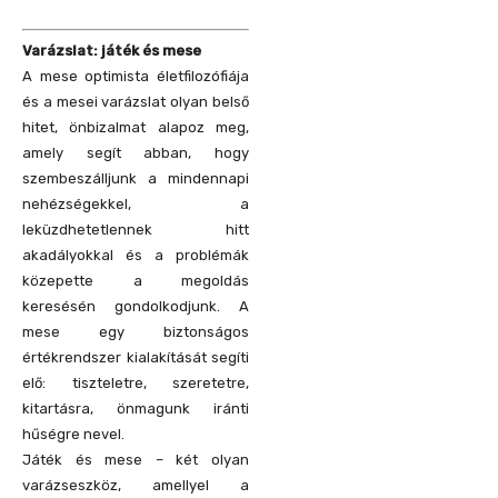
Varázslat: játék és mese
A mese optimista életfilozófiája
és a mesei varázslat olyan belső
hitet, önbizalmat alapoz meg,
amely segít abban, hogy
szembeszálljunk a mindennapi
nehézségekkel, a
leküzdhetetlennek hitt
akadályokkal és a problémák
közepette a megoldás
keresésén gondolkodjunk. A
mese egy biztonságos
értékrendszer kialakítását segíti
elő: tiszteletre, szeretetre,
kitartásra, önmagunk iránti
hűségre nevel.
Játék és mese – két olyan
varázseszköz, amellyel a