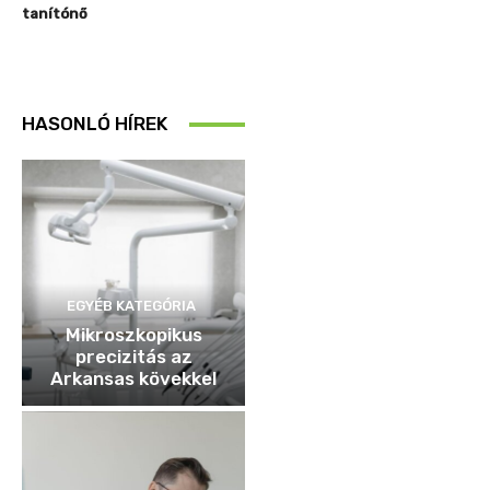
tanítónő
HASONLÓ HÍREK
EGYÉB KATEGÓRIA
Mikroszkopikus
precizitás az
Arkansas kövekkel