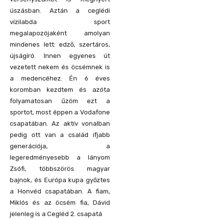
úszásban. Aztán a ceglédi
vízilabda sport
megalapozójaként amolyan
mindenes lett: edző, szertáros,
újságíró. Innen egyenes út
vezetett nekem és öcsémnek is
a medencéhez. Én 6 éves
koromban kezdtem és azóta
folyamatosan űzöm ezt a
sportot, most éppen a Vodafone
csapatában. Az aktív vonalban
pedig ott van a család ifjabb
generációja, a
legeredményesebb a lányom
Zsófi, többszörös magyar
bajnok, és Európa kupa győztes
a Honvéd csapatában. A fiam,
Miklós és az öcsém fia, Dávid
jelenleg is a Cegléd 2. csapatá