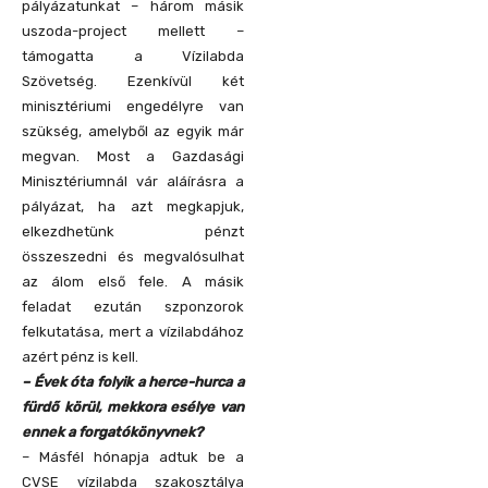
pályázatunkat – három másik
uszoda-project mellett –
támogatta a Vízilabda
Szövetség. Ezenkívül két
minisztériumi engedélyre van
szükség, amelyből az egyik már
megvan. Most a Gazdasági
Minisztériumnál vár aláírásra a
pályázat, ha azt megkapjuk,
elkezdhetünk pénzt
összeszedni és megvalósulhat
az álom első fele. A másik
feladat ezután szponzorok
felkutatása, mert a vízilabdához
azért pénz is kell.
– Évek óta folyik a herce-hurca a
fürdő körül, mekkora esélye van
ennek a forgatókönyvnek?
– Másfél hónapja adtuk be a
CVSE vízilabda szakosztálya