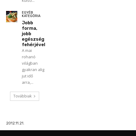
külső...
EGYÉB
KATEGÓRIA
Jobb
forma,
jobb
egészség
fehérjével
A mai
rohanó
világban
gyakran alig
jut idő
arra,...
Továbbiak
2012.11.21.