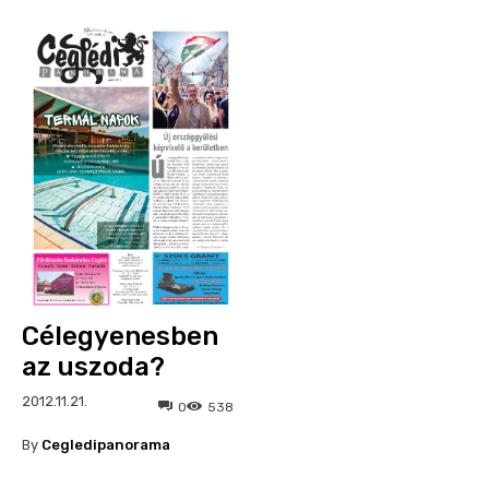
Célegyenesben
az uszoda?
2012.11.21.
0
538
By
Cegledipanorama