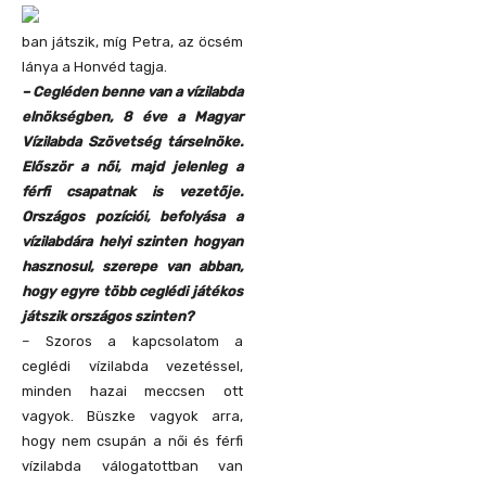
ban játszik, míg Petra, az öcsém
lánya a Honvéd tagja.
– Cegléden benne van a vízilabda
elnökségben, 8 éve a Magyar
Vízilabda Szövetség társelnöke.
Először a női, majd jelenleg a
férfi csapatnak is vezetője.
Országos pozíciói, befolyása a
vízilabdára helyi szinten hogyan
hasznosul, szerepe van abban,
hogy egyre több ceglédi játékos
játszik országos szinten?
– Szoros a kapcsolatom a
ceglédi vízilabda vezetéssel,
minden hazai meccsen ott
vagyok. Büszke vagyok arra,
hogy nem csupán a női és férfi
vízilabda válogatottban van