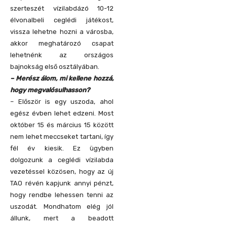
szerteszét vízilabdázó 10-12
élvonalbeli ceglédi játékost,
vissza lehetne hozni a városba,
akkor meghatározó csapat
lehetnénk az országos
bajnokság első osztályában.
– Merész álom, mi kellene hozzá,
hogy megvalósulhasson?
– Először is egy uszoda, ahol
egész évben lehet edzeni. Most
október 15 és március 15 között
nem lehet meccseket tartani, így
fél év kiesik. Ez ügyben
dolgozunk a ceglédi vízilabda
vezetéssel közösen, hogy az új
TAO révén kapjunk annyi pénzt,
hogy rendbe lehessen tenni az
uszodát. Mondhatom elég jól
állunk, mert a beadott