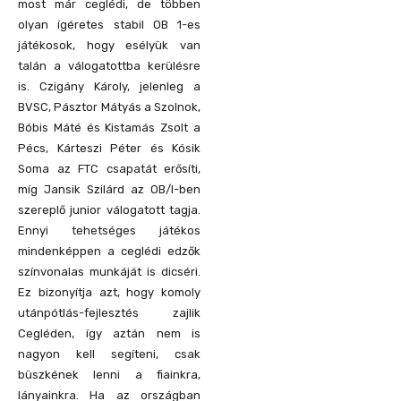
most már ceglédi, de többen
olyan ígéretes stabil OB 1-es
játékosok, hogy esélyük van
talán a válogatottba kerülésre
is. Czigány Károly, jelenleg a
BVSC, Pásztor Mátyás a Szolnok,
Bóbis Máté és Kistamás Zsolt a
Pécs, Kárteszi Péter és Kósik
Soma az FTC csapatát erősíti,
míg Jansik Szilárd az OB/I-ben
szereplő junior válogatott tagja.
Ennyi tehetséges játékos
mindenképpen a ceglédi edzők
színvonalas munkáját is dicséri.
Ez bizonyítja azt, hogy komoly
utánpótlás-fejlesztés zajlik
Cegléden, így aztán nem is
nagyon kell segíteni, csak
büszkének lenni a fiainkra,
lányainkra. Ha az országban