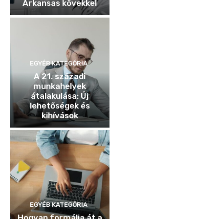
Arkansas kövekkel
EGYÉB KATEGÓRIA
A 21. századi
munkahelyek
átalakulása: Új
lehetőségek és
kihívások
EGYÉB KATEGÓRIA
Hogyan formálja át a