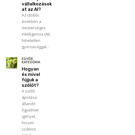
vállalkozások
at az AI?
Az utóbbi
években a
mesterséges
intelligencia (AI)
hihetetlen
gyorsasággal...
EGYÉB
KATEGÓRIA
Hogyan
és mivel
fújjuk a
szőlőt?
A szőlő
ápolása
állandó
figyelmet
igényel,
hiszen
számos