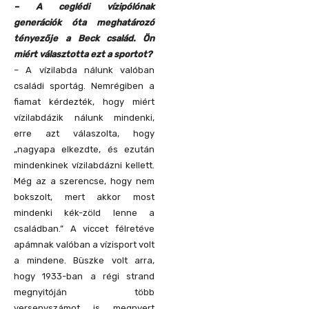
– A ceglédi vízipólónak
generációk óta meghatározó
tényezője a Beck család. Ön
miért választotta ezt a sportot?
– A vízilabda nálunk valóban
családi sportág. Nemrégiben a
fiamat kérdezték, hogy miért
vízilabdázik nálunk mindenki,
erre azt válaszolta, hogy
„nagyapa elkezdte, és ezután
mindenkinek vízilabdázni kellett.
Még az a szerencse, hogy nem
bokszolt, mert akkor most
mindenki kék-zöld lenne a
családban.” A viccet félretéve
apámnak valóban a vízisport volt
a mindene. Büszke volt arra,
hogy 1933-ban a régi strand
megnyitóján több
versenyszámot is megnyert