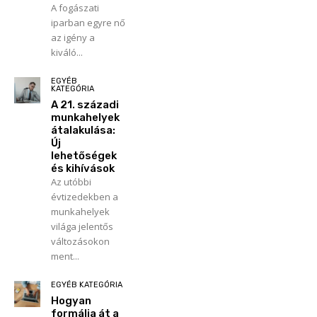
A fogászati
iparban egyre nő
az igény a
kiváló...
EGYÉB
KATEGÓRIA
A 21. századi
munkahelyek
átalakulása:
Új
lehetőségek
és kihívások
Az utóbbi
évtizedekben a
munkahelyek
világa jelentős
változásokon
ment...
EGYÉB KATEGÓRIA
Hogyan
formálja át a