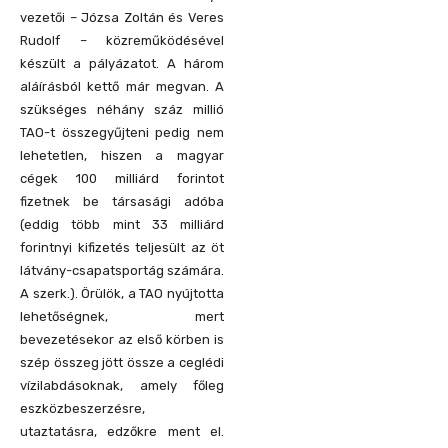
vezetői – Józsa Zoltán és Veres
Rudolf – közreműködésével
készült a pályázatot. A három
aláírásból kettő már megvan. A
szükséges néhány száz millió
TAO-t összegyűjteni pedig nem
lehetetlen, hiszen a magyar
cégek 100 milliárd forintot
fizetnek be társasági adóba
(eddig több mint 33 milliárd
forintnyi kifizetés teljesült az öt
látvány-csapatsportág számára.
A szerk.). Örülök, a TAO nyújtotta
lehetőségnek, mert
bevezetésekor az első körben is
szép összeg jött össze a ceglédi
vízilabdásoknak, amely főleg
eszközbeszerzésre,
utaztatásra, edzőkre ment el.