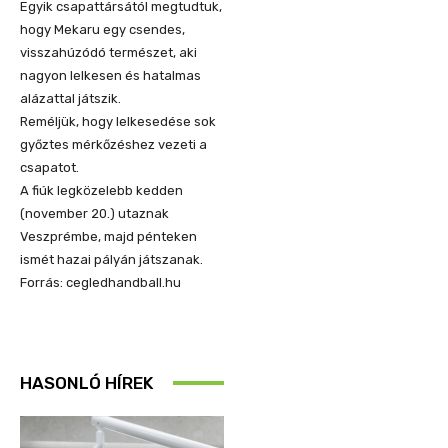
Egyik csapattársától megtudtuk,
hogy Mekaru egy csendes,
visszahúzódó természet, aki
nagyon lelkesen és hatalmas
alázattal játszik.
Reméljük, hogy lelkesedése sok
győztes mérkőzéshez vezeti a
csapatot.
A fiúk legközelebb kedden
(november 20.) utaznak
Veszprémbe, majd pénteken
ismét hazai pályán játszanak.
Forrás: cegledhandball.hu
HASONLÓ HÍREK