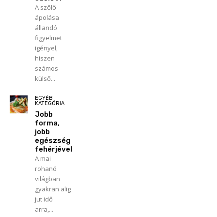
A szőlő
ápolása
állandó
figyelmet
igényel,
hiszen
számos
külső...
EGYÉB
KATEGÓRIA
Jobb
forma,
jobb
egészség
fehérjével
A mai
rohanó
világban
gyakran alig
jut idő
arra,...