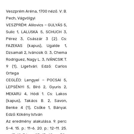
Veszprém Aréna, 1700 néző. V: B.
Pech, Vágvölgyi
VESZPRÉM: Alilovics – GULYÁS 5,
Sulic 1, LALUSKA 5, SCHUCH 3,
Pérez 3, Császár 3 (2). Cs:
FAZEKAS (kapus), Ugalde 1,
Dzsamali 2, Iváncsik G. 3, Chema
Rodriguez, Nagy L. 3, IVÁNCSIK T.
9 (1), Ligetvári. Edző: Carlos
Ortega
CEGLÉD: Lengyel – POCSAI 5,
LEPSÉNYI 5, Bíró 2, Gyuris 2,
MEKARU 4, Hódi 1. Cs: Lakos
(kapus), Takács B. 2, Savon,
Benke 4 (1), Csőke 1, Bányai.
Edző: Kökény István
Az eredmény alakulása. 9. perc:
5–4. 15. p.: 11–6. 20. p.: 12–11. 25.