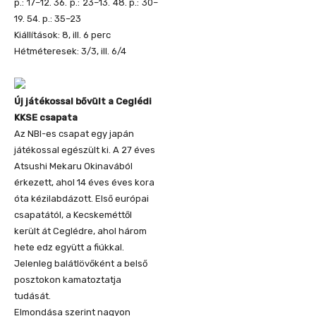
p.: 17–12. 36. p.: 23–13. 48. p.: 30–
19. 54. p.: 35–23
Kiállítások: 8, ill. 6 perc
Hétméteresek: 3/3, ill. 6/4
Új játékossal bővült a Ceglédi
KKSE csapata
Az NBI-es csapat egy japán
játékossal egészült ki. A 27 éves
Atsushi Mekaru Okinavából
érkezett, ahol 14 éves éves kora
óta kézilabdázott. Első európai
csapatától, a Kecskeméttől
került át Ceglédre, ahol három
hete edz együtt a fiúkkal.
Jelenleg balátlövőként a belső
posztokon kamatoztatja
tudását.
Elmondása szerint nagyon