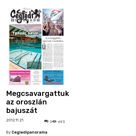
Megcsavargattuk
az oroszlán
bajuszát
2012.11.21.
0
693
By
Cegledipanorama