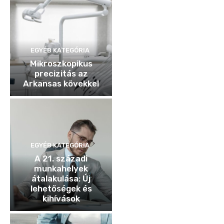
EGYÉB KATEGÓRIA
Mikroszkopikus
precizitás az
Arkansas kövekkel
EGYÉB KATEGÓRIA
A 21. századi
munkahelyek
átalakulása: Új
lehetőségek és
kihívások