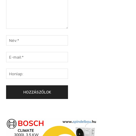
Hozzászólás:
Név:*
E-
mail:*
Honlap: