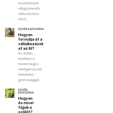
munkahelyek
világa jelentős
változásokon
ment...
EGYÉB KATEGÓRIA
Hogyan
formálja át a
vállalkozások
at az AI?
Az utóbbi
években a
mesterséges
intelligencia (AI)
hihetetlen
gyorsasággal...
EGYÉB
KATEGÓRIA
Hogyan
és mivel
fújjuk a
szőlőt?