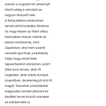
szereti a csapatot és amennyit
látott eddig a városból az
nagyon tetszett neki.
A fiatal játékos elsősorban
tanulni jött Európába. Kíváncsi
rá, hogy milyen az itteni stílus,
mennyiben mások nálunk az
edzési módszerek, mint
Japánban, ahol nem számít
nemzeti sportnak a kézilabda.
Célja, hogy minél több
tapasztalatot szerezzen, ezért
több évre tervez, akár itt
Cegléden, akár másik európai
csapatban, de jelenleg jól érzi itt
magát. Szeretné a kézilabdát
magasabb szinten játszani és
későbbi tervei között szerepel
az edzősködés is.