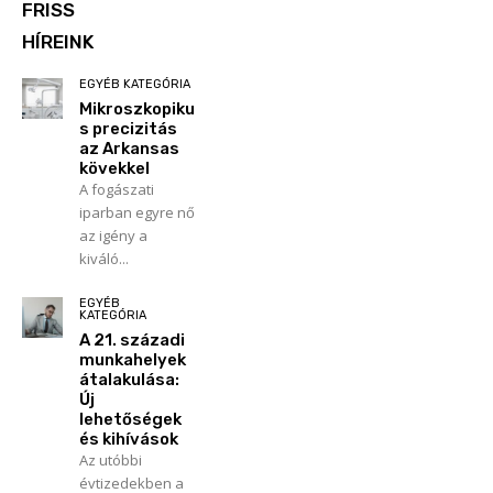
FRISS
HÍREINK
EGYÉB KATEGÓRIA
Mikroszkopiku
s precizitás
az Arkansas
kövekkel
A fogászati
iparban egyre nő
az igény a
kiváló...
EGYÉB
KATEGÓRIA
A 21. századi
munkahelyek
átalakulása:
Új
lehetőségek
és kihívások
Az utóbbi
évtizedekben a