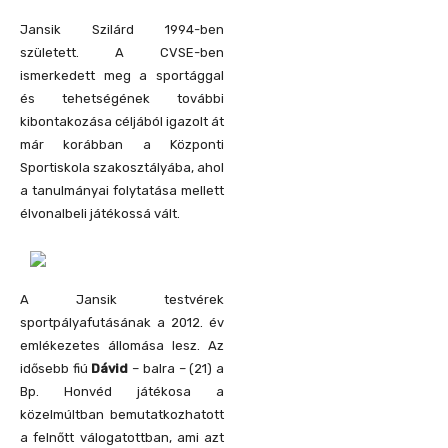
Jansik Szilárd 1994-ben
született. A CVSE-ben
ismerkedett meg a sportággal
és tehetségének további
kibontakozása céljából igazolt át
már korábban a Központi
Sportiskola szakosztályába, ahol
a tanulmányai folytatása mellett
élvonalbeli játékossá vált.
A Jansik testvérek
sportpályafutásának a 2012. év
emlékezetes állomása lesz. Az
idősebb fiú
Dávid
– balra – (21) a
Bp. Honvéd játékosa a
közelmúltban bemutatkozhatott
a felnőtt válogatottban, ami azt