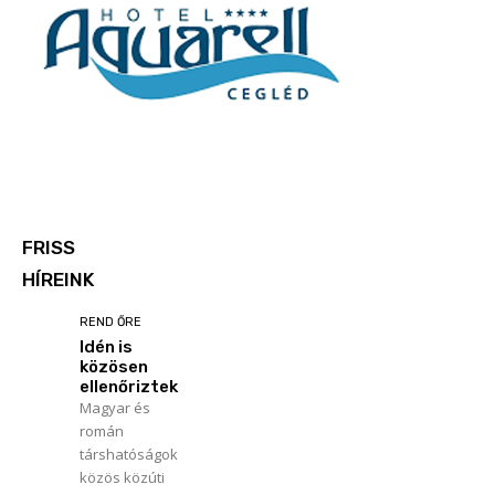
FRISS
HÍREINK
REND ŐRE
Idén is
közösen
ellenőriztek
Magyar és
román
társhatóságok
közös közúti