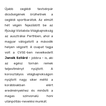
Újabb ceglédi testvérpár
dicsőségének örülhetnek a
ceglédi sportbarátok. Az elmúlt
hét végén fejeződött be az
Ifjúsági Vízilabda Világbajnokság
az ausztráliai Perthben, ahol a
magyar válogatott a második
helyen végzett. A csapat tagja
volt a CVSE-ben nevelkedett
Jansik Szilárd
– jobbra – is, aki
az egész tornán remek
teljesítményt nyújtott. A
korosztályos világbajnokságon
nyújtott nagy siker méltó a
korábbiakban elért
eredményekhez és minősíti a
magas színvonalú honi
utánpótlás-nevelési munkát.