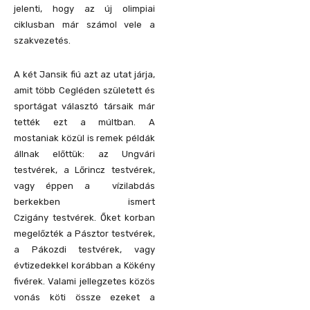
jelenti, hogy az új olimpiai
ciklusban már számol vele a
szakvezetés.
A két Jansik fiú azt az utat járja,
amit több Cegléden született és
sportágat választó társaik már
tették ezt a múltban. A
mostaniak közül is remek példák
állnak előttük: az Ungvári
testvérek, a Lőrincz testvérek,
vagy éppen a vízilabdás
berkekben ismert
Czigány testvérek. Őket korban
megelőzték a Pásztor testvérek,
a Pákozdi testvérek, vagy
évtizedekkel korábban a Kökény
fivérek. Valami jellegzetes közös
vonás köti össze ezeket a