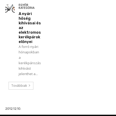
EGYÉB
KATEGÓRIA
A nyári
hőség
kihívásai és
az
elektromos
kerékpárok
előnyei
A forró nyári
hónapokban
a
kerékpározás
kihívást
jelenthet a...
Továbbiak
2012.12.10.