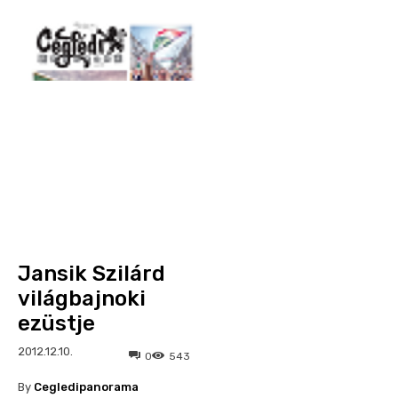
Jansik Szilárd
világbajnoki
ezüstje
2012.12.10.
0
543
By
Cegledipanorama