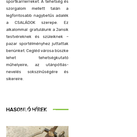
sportkarrierreket. A tehetség és
szorgalom mellett talán a
legfontosabb nagybetűs adalék
a CSALÁDOK szerepe. Ez
alkalommal gratulálunk a Jansik
testvéreknek és szüleiknek –
pazar sportélményhez juttattak
benünket. Cegléd városa büszke
lehet tehetségkutató
műhelyeire, az utánpótlás-
nevelés sokszínűségére és
sikereire.
REND ŐRE
HASONLÓ HÍREK
Idén is közösen
ellenőriztek