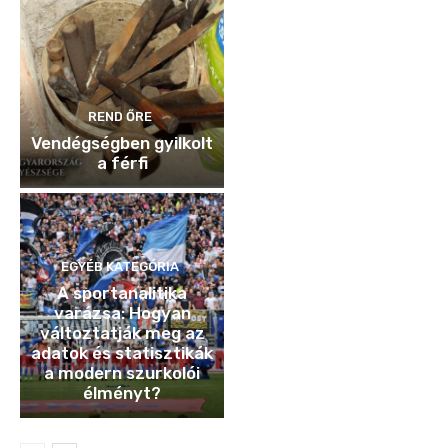
REND ŐRE
Vendégségben gyilkolt
a férfi
EGYÉB KATEGÓRIA
A sportanalitika
varázsa: Hogyan
változtatják meg az
adatok és statisztikák
a modern szurkolói
élményt?