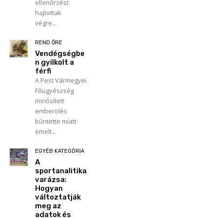
ellenőrzést
hajtottak
végre...
REND ŐRE
Vendégségbe
n gyilkolt a
férfi
A Pest Vármegyei
Főügyészség
minősített
emberölés
bűntette miatt
emelt...
EGYÉB KATEGÓRIA
A
sportanalitika
varázsa:
Hogyan
változtatják
meg az
adatok és