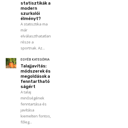
statisztikák a
modern
szurkolói
élményt?
A statisztika ma
már
elválaszthatatlan
része a
sportnak. Az...
EGYÉB KATEGÓRIA
Talajjavítás:
módszerek és
megoldások a
fenntartható
ságért
A talaj
minőségének
fenntartása és
javítása
kiemelten fontos,
főleg...