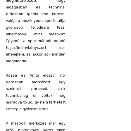
megmutatkozott, hogy
mozgásban és technikai
tudásban igenis van keresni
valója a mezőnyben, sportmúltja
gyorsabb fejlődésre teszi
alkalmassá, mint másokat.
Egyedül a sportmúltból adódó
teljesítménykényszert kell
elfelejteni, és akkor sok minden
megoldódik.
Rózsa és Anita először női
párosban mérkőzött egy
szolnoki párossal, akik
technikailag el voltak még
maradva tőlük, így nem férhetett
kétség a győzelmükhöz.
A második mérkőzés már egy
erős, nyíregyházi páros ellen