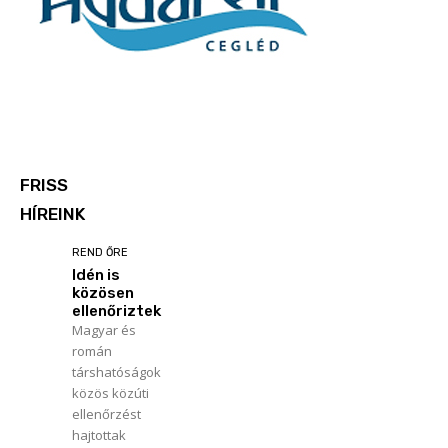
FRISS
HÍREINK
REND ŐRE
Idén is
közösen
ellenőriztek
Magyar és
román
társhatóságok
közös közúti
ellenőrzést
hajtottak