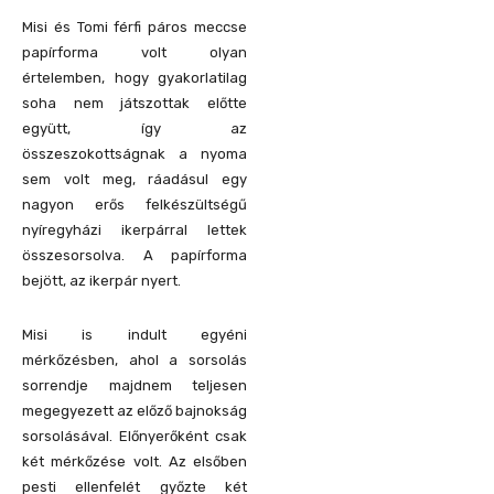
Misi és Tomi férfi páros meccse
papírforma volt olyan
értelemben, hogy gyakorlatilag
soha nem játszottak előtte
együtt, így az
összeszokottságnak a nyoma
sem volt meg, ráadásul egy
nagyon erős felkészültségű
nyíregyházi ikerpárral lettek
összesorsolva. A papírforma
bejött, az ikerpár nyert.
Misi is indult egyéni
mérkőzésben, ahol a sorsolás
sorrendje majdnem teljesen
megegyezett az előző bajnokság
sorsolásával. Előnyerőként csak
két mérkőzése volt. Az elsőben
pesti ellenfelét győzte két