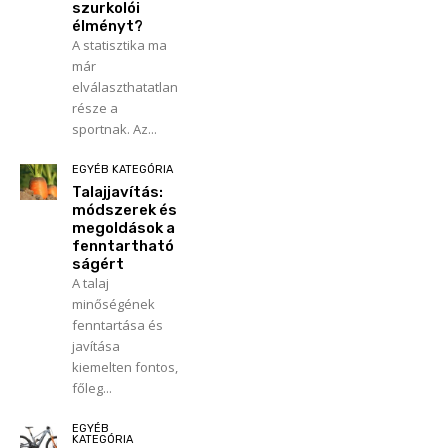
szurkolói
élményt?
A statisztika ma
már
elválaszthatatlan
része a
sportnak. Az...
EGYÉB KATEGÓRIA
Talajjavítás:
módszerek és
megoldások a
fenntartható
ságért
A talaj
minőségének
fenntartása és
javítása
kiemelten fontos,
főleg...
EGYÉB
KATEGÓRIA