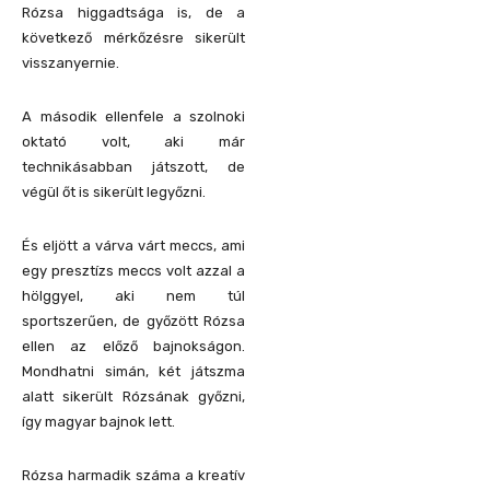
Rózsa higgadtsága is, de a
következő mérkőzésre sikerült
visszanyernie.
A második ellenfele a szolnoki
oktató volt, aki már
technikásabban játszott, de
végül őt is sikerült legyőzni.
És eljött a várva várt meccs, ami
egy presztízs meccs volt azzal a
hölggyel, aki nem túl
sportszerűen, de győzött Rózsa
ellen az előző bajnokságon.
Mondhatni simán, két játszma
alatt sikerült Rózsának győzni,
így magyar bajnok lett.
Rózsa harmadik száma a kreatív