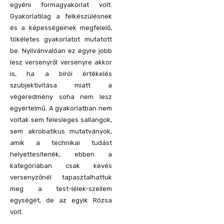
egyéni formagyakorlat volt.
Gyakorlatilag a felkészülésnek
és a képességeinek megfelelő,
tökéletes gyakorlatot mutatott
be. Nyilvánvalóan ez egyre jobb
lesz versenyről versenyre akkor
is, ha a bírói értékelés
szubjektivitása miatt a
végeredmény soha nem lesz
egyértelmű. A gyakorlatban nem
voltak sem felesleges sallangok,
sem akrobatikus mutatványok,
amik a technikai tudást
helyettesítenék, ebben a
kategóriában csak kevés
versenyzőnél tapasztalhattuk
meg a test-lélek-szellem
egységét, de az egyik Rózsa
volt.