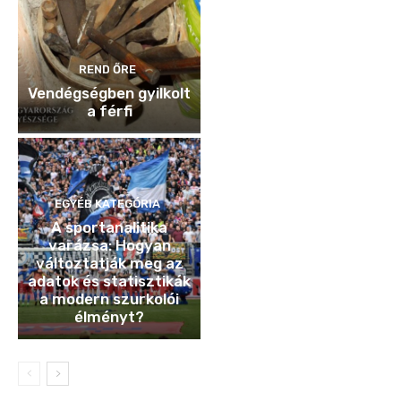
REND ŐRE
Vendégségben gyilkolt
a férfi
EGYÉB KATEGÓRIA
A sportanalitika
varázsa: Hogyan
változtatják meg az
adatok és statisztikák
a modern szurkolói
élményt?