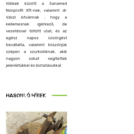
többek között a Sanamed
Nonprofit Kft-nek, valamint dr.
Váczi Istvánnak , hogy a
kellemesnek ígérkező, de
vezetéssel töltött utat, és az
egész napos ücsörgést
bevállalta, valamint köszönjük
szépen a szurkolóknak, akik
nagyon sokat segítettek
jelenlétükkel és biztatásukkal.
REND ŐRE
HASONLÓ HÍREK
Idén is közösen
ellenőriztek