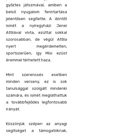
győztes játszmával, amiben a
belső nyugalom fenntartása
jelentősen segítette. A döntőt
ismét a nyíregyházi Jenei
Attilával vívta, ezúttal sokkal
szorosabban, de végül Attila
nyert megérdemelten,
sportszerűen, így Misi ezüst
éremmel térhetett haza.
Mint szerencsés esetben
minden verseny, ez is sok
tanulsággal szolgált mindenki
számára, és ismét megláthattuk
a továbbfejlődés legfontosabb
irányát.
Köszönjük szépen az anyagi
segítséget a támogatóknak,