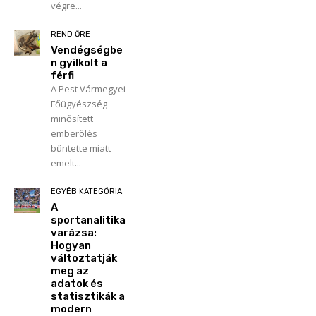
végre...
REND ŐRE
Vendégségbe
n gyilkolt a
férfi
A Pest Vármegyei
Főügyészség
minősített
emberölés
bűntette miatt
emelt...
EGYÉB KATEGÓRIA
A
sportanalitika
varázsa:
Hogyan
változtatják
meg az
adatok és
statisztikák a
modern