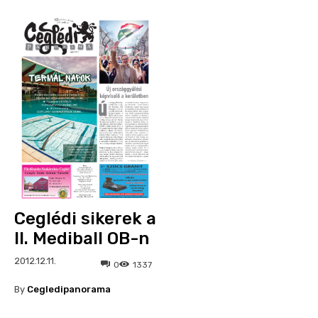
Ceglédi sikerek a
II. Mediball OB-n
2012.12.11.
0
1337
By
Cegledipanorama