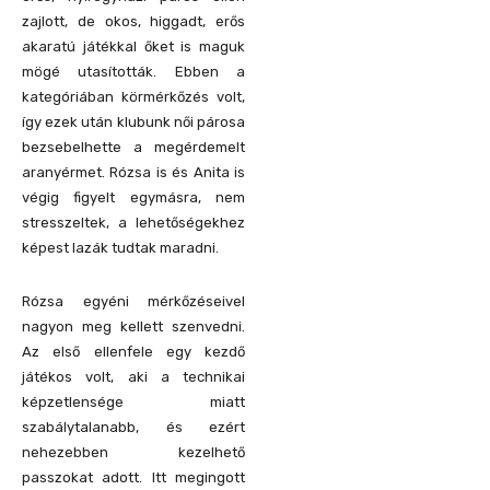
zajlott, de okos, higgadt, erős
akaratú játékkal őket is maguk
mögé utasították. Ebben a
kategóriában körmérkőzés volt,
így ezek után klubunk női párosa
bezsebelhette a megérdemelt
aranyérmet. Rózsa is és Anita is
végig figyelt egymásra, nem
stresszeltek, a lehetőségekhez
képest lazák tudtak maradni.
Rózsa egyéni mérkőzéseivel
nagyon meg kellett szenvedni.
Az első ellenfele egy kezdő
játékos volt, aki a technikai
képzetlensége miatt
szabálytalanabb, és ezért
nehezebben kezelhető
passzokat adott. Itt megingott