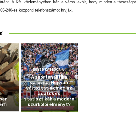
örtént. A Kft. közleményében kéri a város lakóit, hogy minden a társaságot
505-240-es központi telefonszámot hívják.
ösen
K
ek
EGYÉB KATEGÓRIA
A sportanalitika
varázsa: Hogyan
változtatják meg az
adatok és
ben
statisztikák a modern
érfi
szurkolói élményt?