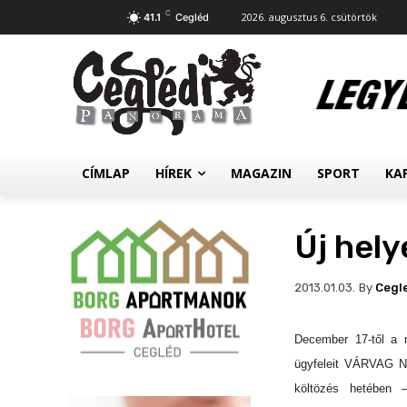
C
2026. augusztus 6. csütörtök
41.1
Cegléd
CÍMLAP
HÍREK
MAGAZIN
SPORT
KA
Új hely
By
Cegl
2013.01.03.
December 17-től a 
ügyfeleit VÁRVAG No
költözés hetében 