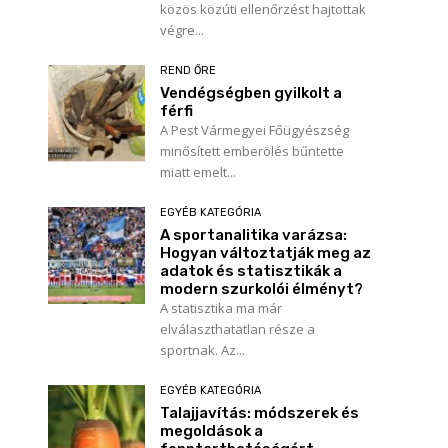
közös közúti ellenőrzést hajtottak
végre...
REND ŐRE
Vendégségben gyilkolt a
férfi
A Pest Vármegyei Főügyészség
minősített emberölés bűntette
miatt emelt...
EGYÉB KATEGÓRIA
A sportanalitika varázsa:
Hogyan változtatják meg az
adatok és statisztikák a
modern szurkolói élményt?
Név:*
A statisztika ma már
elválaszthatatlan része a
E-
sportnak. Az...
mail:*
EGYÉB KATEGÓRIA
Honlap:
Talajjavítás: módszerek és
megoldások a