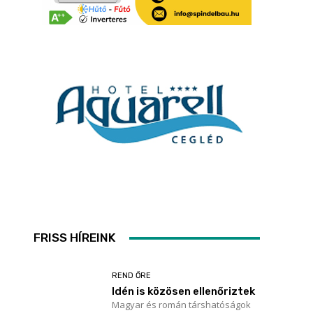
FRISS HÍREINK
REND ŐRE
Idén is közösen ellenőriztek
Magyar és román társhatóságok