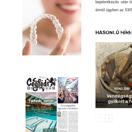
bejelentkezés után t
érintő ügyben az 53/
REND ŐRE
Idén is köz
HASONLÓ HÍRE
ellenőrizt
REND ŐRE
Vendégség
gyilkolt a f