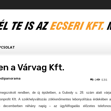
PCSOLAT
en a Várvag Kft.
edipanorama
0
535
megszokott rendben, de új épületben, a Gubody u. 28. szám alatt várja
nprofit Kft. A székhelyváltozás zökkenőmentes lebonyolítása érdekében a
– decemberben néhány napig – az ügyfélfogadás előzetes telefonos