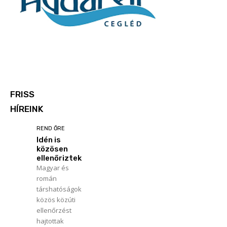
FRISS
HÍREINK
REND ŐRE
Idén is
közösen
ellenőriztek
Magyar és
román
társhatóságok
közös közúti
ellenőrzést
hajtottak