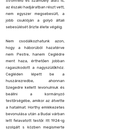
Stromfeld és Szamuely alatt is,
az északi hadjáratban részt vett,
nem egyszer megsebesült, a
jobb csuklóján a golyó általi
sebesülését őrizte élete végéig.
Nem csodálkozhatunk azon,
hogy a háborúból hazatérve
nem Pestre, hanem Ceglédre
ment haza, érthetően jobban
ragaszkodott a nagyszülőkhöz.
Cegléden lépett be a
huszárezredbe, ahonnan
Szegedre kellett levonulniuk és
beállni a kormányzó
testőrségébe, amikor az átvette
a hatalmat. Horthy emlékezetes
bevonulása után a Budai várban
lett felavatott testőr. Itt 1924-ig
szolgált s közben megismerte