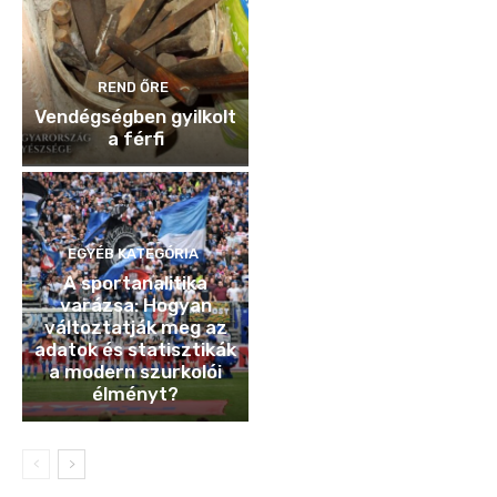
REND ŐRE
Vendégségben gyilkolt
a férfi
EGYÉB KATEGÓRIA
A sportanalitika
varázsa: Hogyan
változtatják meg az
adatok és statisztikák
a modern szurkolói
élményt?