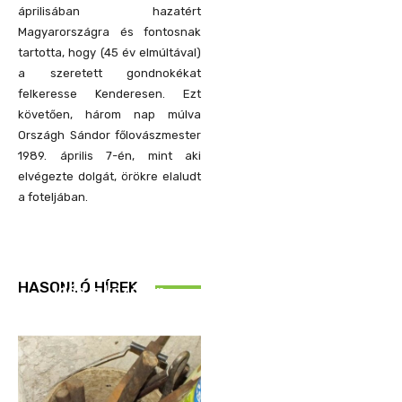
áprilisában hazatért
Magyarországra és fontosnak
tartotta, hogy (45 év elmúltával)
a szeretett gondnokékat
felkeresse Kenderesen. Ezt
követően, három nap múlva
Országh Sándor főlovászmester
1989. április 7-én, mint aki
elvégezte dolgát, örökre elaludt
a foteljában.
REND ŐRE
HASONLÓ HÍREK
Idén is közösen
ellenőriztek