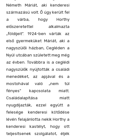
Németh Máriát, aki kenderesi
származású volt. Ő úgy került fel
a várba, hogy Horthy
előszeretettel alkalmazta
„földijeit”. 1924-ben várták az
első gyermeküket Máriát, aki a
nagyszülői házban, Cegléden a
Nyúl utcában született meg még
az évben. Továbbra is a ceglédi
nagyszülők nyújtották a családi
menedéket, az apjával és a
mostohával való „nem túl
fényes” kapcsolata miatt.
Családalapítása miatt
nyugdíjazták, ezzel együtt a
felesége kenderesi kötődése
lévén felajánlotta nekik Horthy a
kenderesi kastélyt, hogy ott
teljesítsenek szolgálatot, éljék