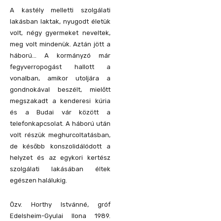
A kastély melletti szolgálati
lakásban laktak, nyugodt életük
volt, négy gyermeket neveltek,
meg volt mindenük. Aztán jött a
háború… A kormányzó már
fegyverropogást hallott a
vonalban, amikor utoljára a
gondnokával beszélt, mielőtt
megszakadt a kenderesi kúria
és a Budai vár között a
telefonkapcsolat. A háború után
volt részük meghurcoltatásban,
de később konszolidálódott a
helyzet és az egykori kertész
szolgálati lakásában éltek
egészen halálukig.
Özv. Horthy Istvánné, gróf
Edelsheim-Gyulai Ilona 1989.