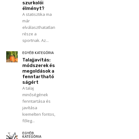
szurkolói
élményt?
A statisztika ma
már
elválaszthatatlan
része a
sportnak. Az...
EGYÉB KATEGÓRIA
Talajjavítás:
módszerek és
megoldások a
fenntartható
ságért
A talaj
minőségének
fenntartása és
javítása
kiemelten fontos,
főleg...
EGYÉB
KATEGÓRIA