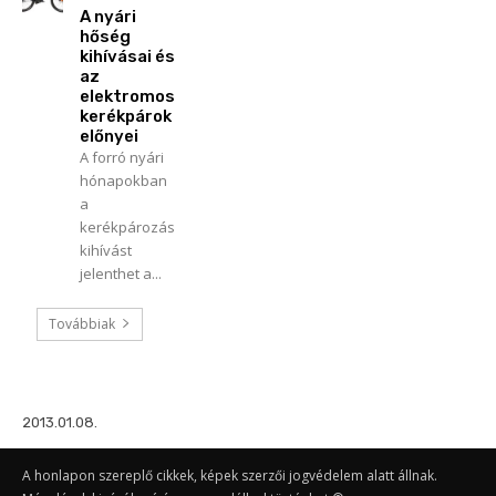
A nyári
hőség
kihívásai és
az
elektromos
kerékpárok
előnyei
A forró nyári
hónapokban
a
kerékpározás
kihívást
jelenthet a...
Továbbiak
2013.01.08.
A honlapon szereplő cikkek, képek szerzői jogvédelem alatt állnak.