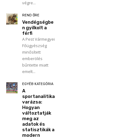
végre...
REND ŐRE
Vendégségbe
n gyilkolt a
férfi
A Pest Vármegyei
Főügyészség
minősített
emberölés
bűntette miatt
emelt...
EGYÉB KATEGÓRIA
A
sportanalitika
varázsa:
Hogyan
változtatják
meg az
adatok és
statisztikák a
modern