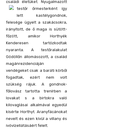
családi életüket. Nyugalmazott
testőr őrmesterként
így
lett kastélygondnok,
felesége ügyelt a szakácsokra,
irányított, de ő maga is sütött-
főzött, amikor Horthyék
Kenderesen tartózkodtak
nyaranta. A testőralakulat
Gödöllőn állomásozott, a család
magánrezidenciáján
vendégeket csak a baráti körből
fogadtak, ezért nem volt
szükség rájuk. A gondnok-
főlovász tartotta trenírben a
lovakat s a birtokra való
kilovaglásai alkalmával egyedül
kísérte Horthyt. Aranyfácánokat
nevelt és ezen kívül a villany és
ivóvízellátásáért felelt.