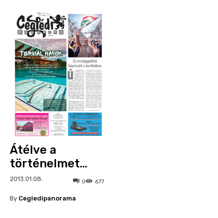
Átélve a
történelmet…
2013.01.08.
0
677
By
Cegledipanorama