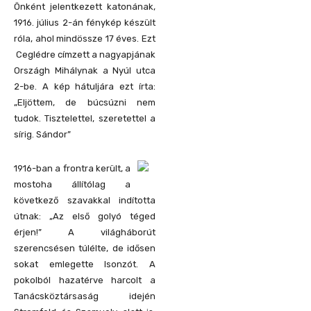
Önként jelentkezett katonának,
1916. július 2-án fénykép készült
róla, ahol mindössze 17 éves. Ezt
Ceglédre címzett a nagyapjának
Országh Mihálynak a Nyúl utca
2-be. A kép hátuljára ezt írta:
„Eljöttem, de búcsúzni nem
tudok. Tisztelettel, szeretettel a
sírig. Sándor”
1916-ban a frontra került, a
mostoha állítólag a
következő szavakkal indította
útnak: „Az első golyó téged
érjen!” A világháborút
szerencsésen túlélte, de idősen
sokat emlegette Isonzót. A
pokolból hazatérve harcolt a
Tanácsköztársaság idején