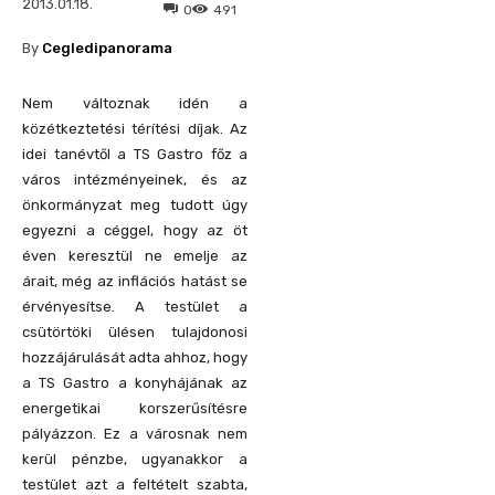
2013.01.18.
0
491
By
Cegledipanorama
Nem változnak idén a
közétkeztetési térítési díjak. Az
idei tanévtől a TS Gastro főz a
város intézményeinek, és az
önkormányzat meg tudott úgy
egyezni a céggel, hogy az öt
éven keresztül ne emelje az
árait, még az inflációs hatást se
érvényesítse. A testület a
csütörtöki ülésen tulajdonosi
hozzájárulását adta ahhoz, hogy
a TS Gastro a konyhájának az
energetikai korszerűsítésre
pályázzon. Ez a városnak nem
kerül pénzbe, ugyanakkor a
testület azt a feltételt szabta,