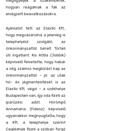
megfigyeljék a szakemberek,
hogyan reagálnak a fák az
elvégzett beavatkozásokra.
Ajánlatot tett az Elastic Kft.,
hogy megvásárolná a jelenleg is
telephelyéül szolgáló, az
önkormányzattól bérelt Törteli
úti ingatlant. Kis Attila (Jobbik)
képviselő felvetette, hogy habár
a cég számos megbízást kap az
önkormányzattól – pl. az utak
hó- és jégmentesítését is az
Elastic Kft. végzi – a székhelye
Budapesten van, így oda fizeti az
iparűzési adót. Hörömpő
Annamária (Fidesz) képviselő
ugyanakkor megnyugtatta, hogy
a Kft. a telephelye szerint
Ceglédnek fizeti a szóban forgó