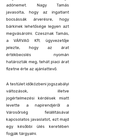
adónemet. Nagy Tamás
javasolta, hogy az ingatlant
bocsássák árverésre, hogy
bárkinek lehetősége legyen azt
megvásárolni. Czesznak Tamás,
a VÁRVAG Kft. ügyvezetője
jelezte, hogy az árat
értékbecslés nyomán
határozták meg, tehát piaci árat
fizetne érte az ajánlattevő.
A testület időközbeni jogszabályi
változások, illetve
jogértelmezési kérdések miatt
levette a napirendjéről a
Városőrség felállításával
kapcsolatos javaslatot, ezt majd
egy későbbi ülés keretében
fogják tárgyalni.