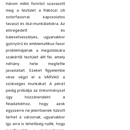
Három millió forintot szavazott
meg a testület a Rákóczi úti
ostorfasorral kapcsolatos
tavaszi és őszi munkálatokra. Az
elöregedett és
balesetveszélyes, ugyanakkor
gyönyörű és emblematikus fasor
problémájának a megoldására
szakértői testület állt fel, amely
néhány hete megtette
javaslatait. Ezeket figyelembe
véve végzi el a VÁRVAG a
szükséges munkákat. A pénzt
pedig próbálja az önkormányzat
úgy hozzárendelni a
feladatokhoz, hogy azok
egyszerre ne jelentsenek túlzott
terhet a városnak, ugyanakkor
így arra is lehetőség nyílik, hogy