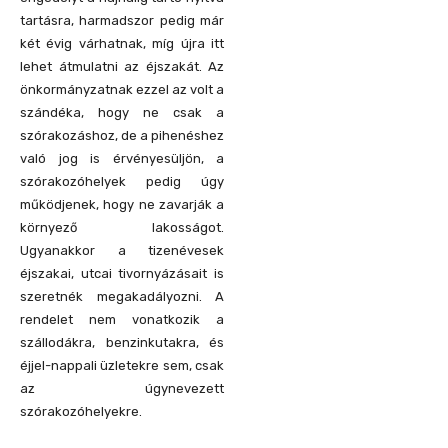
tartásra, harmadszor pedig már
két évig várhatnak, míg újra itt
lehet átmulatni az éjszakát. Az
önkormányzatnak ezzel az volt a
szándéka, hogy ne csak a
szórakozáshoz, de a pihenéshez
való jog is érvényesüljön, a
szórakozóhelyek pedig úgy
működjenek, hogy ne zavarják a
környező lakosságot.
Ugyanakkor a tizenévesek
éjszakai, utcai tivornyázásait is
szeretnék megakadályozni. A
rendelet nem vonatkozik a
szállodákra, benzinkutakra, és
éjjel-nappali üzletekre sem, csak
az úgynevezett
szórakozóhelyekre.