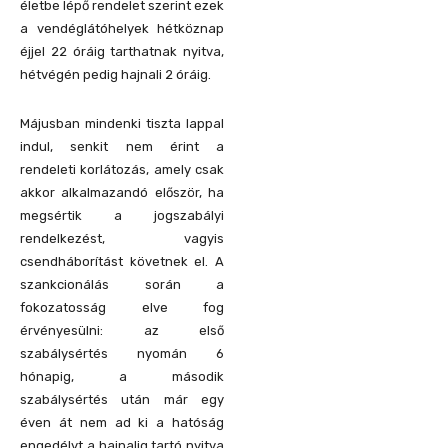
életbe lépő rendelet szerint ezek
a vendéglátóhelyek hétköznap
éjjel 22 óráig tarthatnak nyitva,
hétvégén pedig hajnali 2 óráig.
Májusban mindenki tiszta lappal
indul, senkit nem érint a
rendeleti korlátozás, amely csak
akkor alkalmazandó először, ha
megsértik a jogszabályi
rendelkezést, vagyis
csendháborítást követnek el. A
szankcionálás során a
fokozatosság elve fog
érvényesülni: az első
szabálysértés nyomán 6
hónapig, a második
szabálysértés után már egy
éven át nem ad ki a hatóság
engedélyt a hajnalig tartó nyitva