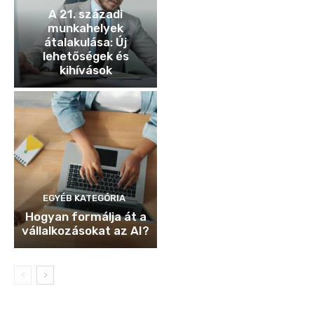
A 21. századi
munkahelyek
átalakulása: Új
lehetőségek és
kihívások
EGYÉB KATEGÓRIA
Hogyan formálja át a
vállalkozásokat az AI?