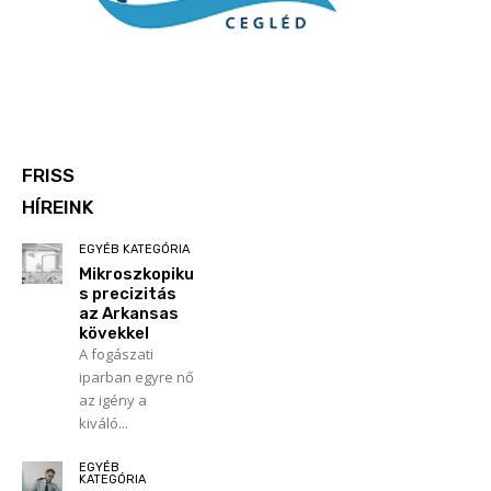
FRISS
HÍREINK
EGYÉB KATEGÓRIA
Mikroszkopiku
s precizitás
az Arkansas
kövekkel
A fogászati
iparban egyre nő
az igény a
kiváló...
EGYÉB
KATEGÓRIA