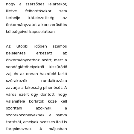
hogy a szerződés lejártakor,
illetve felbontásakor sem
terhelje kötelezettség az
önkormányzatot a korszerűsítés
költségeivel kapcsolatban.
Az utóbbi időben számos
bejelentés érkezett az
önkormányzathoz azért, mert a
vendéglátóhelyekről kiszűrődő
zaj, és az onnan hazafelé tartó
szórakozók randalírozása
zavarja a lakosság pihenését. A
város ezért úgy döntött, hogy
valamiféle korlátok közé kell
szorítani azoknak a
szórakozóhelyeknek a nyitva
tartását, amelyek szeszes italt is
forgalmaznak. A májusban