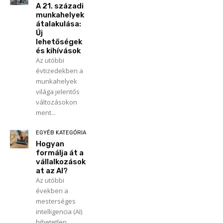
A 21. századi
munkahelyek
átalakulása:
Új
lehetőségek
és kihívások
Az utóbbi
évtizedekben a
munkahelyek
világa jelentős
változásokon
ment...
EGYÉB KATEGÓRIA
Hogyan
formálja át a
vállalkozások
at az AI?
Az utóbbi
években a
mesterséges
intelligencia (AI)
hihetetlen